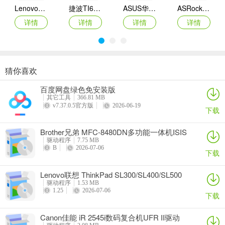
Lenovo联想 Ideapad Z465/Z565系列笔记本 声卡驱动
捷波TI61AG-A主板BIOS
ASUS华硕F1A55-M LX3 R2.0主板BIOS
ASRock华擎IMB-A160主板BIOS
详情
详情
详情
详情
猜你喜欢
奥睿科PAS3062-2E/PAS3062-2S/PAS3064-2S2E系列扩展卡驱动
Canon佳能 PowerShot A310 WIA驱动
AMD Mobility Radeon HD 2000/HD 3000/HD 4000/HD 5000系列移动显卡催化剂驱动
映泰Hi-Fi H77S 5.x主板BIOS
百度网盘绿色免安装版
详情
详情
详情
详情
其它工具
366.81 MB
v7.37.0.5官方版
2026-06-19
下载
Brother兄弟 MFC-8480DN多功能一体机ISIS
驱动
驱动程序
7.75 MB
B
2026-07-06
下载
Lenovo联想 ThinkPad SL300/SL400/SL500
笔记本BIOS
驱动程序
1.53 MB
1.25
2026-07-06
下载
Canon佳能 iR 2545i数码复合机UFR II驱动