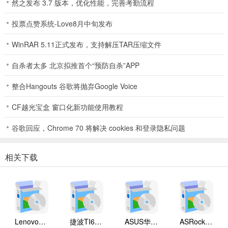
然之发布 3.7 版本，优化性能，完善考勤流程
投票点赞系统-Love8月中旬发布
WinRAR 5.11正式发布，支持解压TAR压缩文件
自杀者太多 北京拟推首个“预防自杀”APP
整合Hangouts 谷歌将抛弃Google Voice
CF越光宝盒 窗口化新功能使用教程
谷歌回应，Chrome 70 将解决 cookies 和登录隐私问题
相关下载
Lenovo联想 Ideapad Z465/Z565系列笔记本 声卡驱动
捷波TI61AG-A主板BIOS
ASUS华硕F1A55-M LX3 R2.0主板BIOS
ASRock华擎IMB-A160主板BIOS