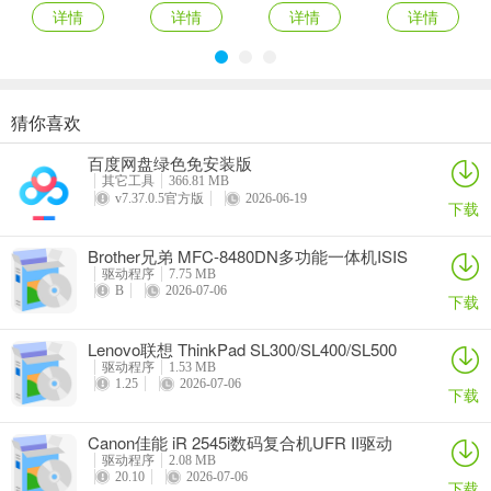
详情
详情
详情
详情
猜你喜欢
奥睿科PAS3062-2E/PAS3062-2S/PAS3064-2S2E系列扩展卡驱动
Canon佳能 PowerShot A310 WIA驱动
AMD Mobility Radeon HD 2000/HD 3000/HD 4000/HD 5000系列移动显卡催化剂驱动
映泰Hi-Fi H77S 5.x主板BIOS
百度网盘绿色免安装版
详情
详情
详情
详情
其它工具
366.81 MB
v7.37.0.5官方版
2026-06-19
下载
Brother兄弟 MFC-8480DN多功能一体机ISIS
驱动
驱动程序
7.75 MB
B
2026-07-06
下载
Lenovo联想 ThinkPad SL300/SL400/SL500
笔记本BIOS
驱动程序
1.53 MB
1.25
2026-07-06
下载
Canon佳能 iR 2545i数码复合机UFR II驱动
驱动程序
2.08 MB
20.10
2026-07-06
下载