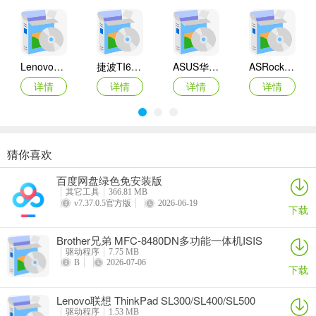
Lenovo联想 Ideapad Z465/Z565系列笔记本 声卡驱动
捷波TI61AG-A主板BIOS
ASUS华硕F1A55-M LX3 R2.0主板BIOS
ASRock华擎IMB-A160主板BIOS
详情
详情
详情
详情
猜你喜欢
奥睿科PAS3062-2E/PAS3062-2S/PAS3064-2S2E系列扩展卡驱动
Canon佳能 PowerShot A310 WIA驱动
AMD Mobility Radeon HD 2000/HD 3000/HD 4000/HD 5000系列移动显卡催化剂驱动
映泰Hi-Fi H77S 5.x主板BIOS
百度网盘绿色免安装版
详情
详情
详情
详情
其它工具
366.81 MB
v7.37.0.5官方版
2026-06-19
下载
Brother兄弟 MFC-8480DN多功能一体机ISIS
驱动
驱动程序
7.75 MB
B
2026-07-06
下载
Lenovo联想 ThinkPad SL300/SL400/SL500
笔记本BIOS
驱动程序
1.53 MB