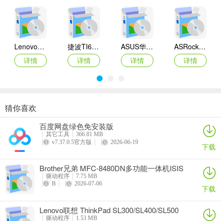
Lenovo联想 Ideapad Z465/Z565系列笔记本 声卡驱动
捷波TI61AG-A主板BIOS
ASUS华硕F1A55-M LX3 R2.0主板BIOS
ASRock华擎IMB-A160主板BIOS
详情
详情
详情
详情
猜你喜欢
奥睿科PAS3062-2E/PAS3062-2S/PAS3064-2S2E系列扩展卡驱动
Canon佳能 PowerShot A310 WIA驱动
AMD Mobility Radeon HD 2000/HD 3000/HD 4000/HD 5000系列移动显卡催化剂驱动
映泰Hi-Fi H77S 5.x主板BIOS
百度网盘绿色免安装版
详情
详情
详情
详情
其它工具
366.81 MB
v7.37.0.5官方版
2026-06-19
下载
Brother兄弟 MFC-8480DN多功能一体机ISIS
驱动
驱动程序
7.75 MB
B
2026-07-06
下载
Lenovo联想 ThinkPad SL300/SL400/SL500
笔记本BIOS
驱动程序
1.53 MB