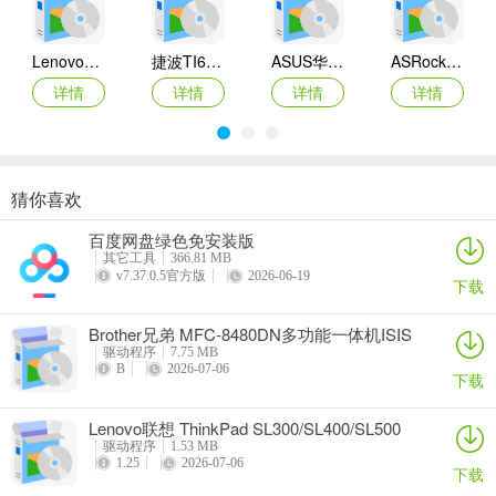
Lenovo联想 Ideapad Z465/Z565系列笔记本 声卡驱动
捷波TI61AG-A主板BIOS
ASUS华硕F1A55-M LX3 R2.0主板BIOS
ASRock华擎IMB-A160主板BIOS
详情
详情
详情
详情
猜你喜欢
奥睿科PAS3062-2E/PAS3062-2S/PAS3064-2S2E系列扩展卡驱动
Canon佳能 PowerShot A310 WIA驱动
AMD Mobility Radeon HD 2000/HD 3000/HD 4000/HD 5000系列移动显卡催化剂驱动
映泰Hi-Fi H77S 5.x主板BIOS
百度网盘绿色免安装版
详情
详情
详情
详情
其它工具
366.81 MB
v7.37.0.5官方版
2026-06-19
下载
Brother兄弟 MFC-8480DN多功能一体机ISIS
驱动
驱动程序
7.75 MB
B
2026-07-06
下载
Lenovo联想 ThinkPad SL300/SL400/SL500
笔记本BIOS
驱动程序
1.53 MB
1.25
2026-07-06
下载