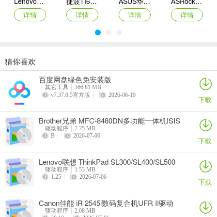
Lenovo联想 Ideapad Z465/Z565系列笔记本 声卡驱动
捷波TI61AG-A主板BIOS
ASUS华硕F1A55-M LX3 R2.0主板BIOS
ASRock华擎IMB-A160主板BIOS
详情
详情
详情
详情
猜你喜欢
奥睿科PAS3062-2E/PAS3062-2S/PAS3064-2S2E系列扩展卡驱动
Canon佳能 PowerShot A310 WIA驱动
AMD Mobility Radeon HD 2000/HD 3000/HD 4000/HD 5000系列移动显卡催化剂驱动
映泰Hi-Fi H77S 5.x主板BIOS
百度网盘绿色免安装版
详情
详情
详情
详情
其它工具
366.81 MB
v7.37.0.5官方版
2026-06-19
下载
Brother兄弟 MFC-8480DN多功能一体机ISIS
驱动
驱动程序
7.75 MB
B
2026-07-06
下载
Lenovo联想 ThinkPad SL300/SL400/SL500
笔记本BIOS
驱动程序
1.53 MB
1.25
2026-07-06
下载
Canon佳能 iR 2545i数码复合机UFR II驱动
驱动程序
2.08 MB