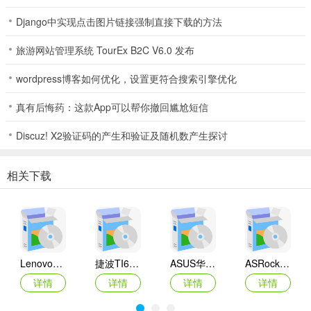
Django中实现点击图片链接强制直接下载的方法
旅游网站管理系统 TourEx B2C V6.0 发布
wordpress博客如何优化，设置更符合搜索引擎优化
真有后悔药：这款App可以帮你撤回尴尬短信
Discuz! X2验证码的产生和验证及随机数产生探讨
相关下载
Lenovo联想 Ideapad Z465/Z565系列笔记本 声卡驱动
捷波TI61AG-A主板BIOS
ASUS华硕F1A55-M LX3 R2.0主板BIOS
ASRock华擎IMB-A160主板BIOS
详情
详情
详情
详情