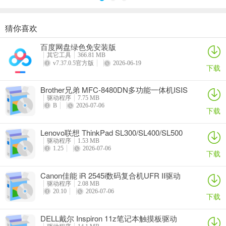
猜你喜欢
奥睿科PAS3062-2E/PAS3062-2S/PAS3064-2S2E系列扩展卡驱动
Canon佳能 PowerShot A310 WIA驱动
AMD Mobility Radeon HD 2000/HD 3000/HD 4000/HD 5000系列移动显卡催化剂驱动
映泰Hi-Fi H77S 5.x主板BIOS
百度网盘绿色免安装版
详情
详情
详情
详情
其它工具
366.81 MB
v7.37.0.5官方版
2026-06-19
下载
Brother兄弟 MFC-8480DN多功能一体机ISIS
驱动
驱动程序
7.75 MB
B
2026-07-06
下载
Lenovo联想 ThinkPad SL300/SL400/SL500
笔记本BIOS
驱动程序
1.53 MB
1.25
2026-07-06
下载
Canon佳能 iR 2545i数码复合机UFR II驱动
驱动程序
2.08 MB
20.10
2026-07-06
下载
DELL戴尔 Inspiron 11z笔记本触摸板驱动