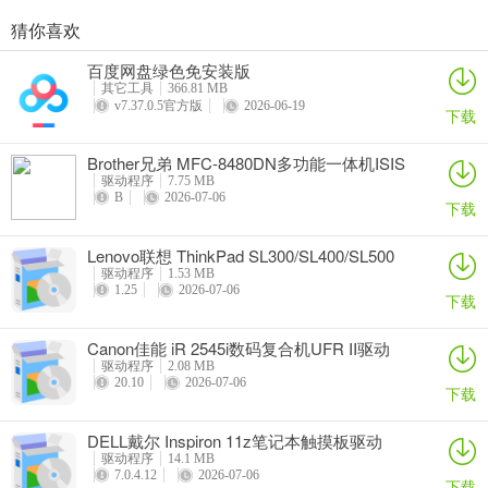
猜你喜欢
奥睿科PAS3062-2E/PAS3062-2S/PAS3064-2S2E系列扩展卡驱动
Canon佳能 PowerShot A310 WIA驱动
AMD Mobility Radeon HD 2000/HD 3000/HD 4000/HD 5000系列移动显卡催化剂驱动
映泰Hi-Fi H77S 5.x主板BIOS
百度网盘绿色免安装版
详情
详情
详情
详情
其它工具
366.81 MB
v7.37.0.5官方版
2026-06-19
下载
Brother兄弟 MFC-8480DN多功能一体机ISIS
驱动
驱动程序
7.75 MB
B
2026-07-06
下载
Lenovo联想 ThinkPad SL300/SL400/SL500
笔记本BIOS
驱动程序
1.53 MB
1.25
2026-07-06
下载
Canon佳能 iR 2545i数码复合机UFR II驱动
驱动程序
2.08 MB
20.10
2026-07-06
下载
DELL戴尔 Inspiron 11z笔记本触摸板驱动
驱动程序
14.1 MB
7.0.4.12
2026-07-06
下载