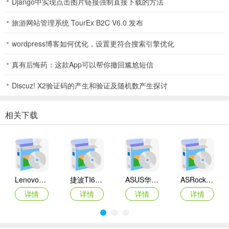
Django中实现点击图片链接强制直接下载的方法
旅游网站管理系统 TourEx B2C V6.0 发布
wordpress博客如何优化，设置更符合搜索引擎优化
真有后悔药：这款App可以帮你撤回尴尬短信
Discuz! X2验证码的产生和验证及随机数产生探讨
相关下载
Lenovo联想 Ideapad Z465/Z565系列笔记本 声卡驱动
捷波TI61AG-A主板BIOS
ASUS华硕F1A55-M LX3 R2.0主板BIOS
ASRock华擎IMB-A160主板BIOS
详情
详情
详情
详情