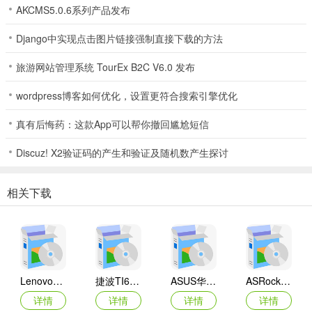
AKCMS5.0.6系列产品发布
Django中实现点击图片链接强制直接下载的方法
旅游网站管理系统 TourEx B2C V6.0 发布
wordpress博客如何优化，设置更符合搜索引擎优化
真有后悔药：这款App可以帮你撤回尴尬短信
Discuz! X2验证码的产生和验证及随机数产生探讨
相关下载
Lenovo联想 Ideapad Z465/Z565系列笔记本 声卡驱动
捷波TI61AG-A主板BIOS
ASUS华硕F1A55-M LX3 R2.0主板BIOS
ASRock华擎IMB-A160主板BIOS
详情
详情
详情
详情