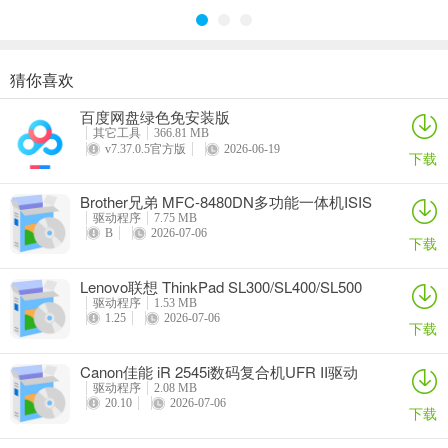
猜你喜欢
奥睿科PAS3062-2E/PAS3062-2S/PAS3064-2S2E系列扩展卡驱动
Canon佳能 PowerShot A310 WIA驱动
AMD Mobility Radeon HD 2000/HD 3000/HD 4000/HD 5000系列移动显卡催化剂驱动
映泰Hi-Fi H77S 5.x主板BIOS
百度网盘绿色免安装版
详情
详情
详情
详情
其它工具
366.81 MB
v7.37.0.5官方版
2026-06-19
下载
Brother兄弟 MFC-8480DN多功能一体机ISIS
驱动
驱动程序
7.75 MB
B
2026-07-06
下载
Lenovo联想 ThinkPad SL300/SL400/SL500
笔记本BIOS
驱动程序
1.53 MB
1.25
2026-07-06
下载
Canon佳能 iR 2545i数码复合机UFR II驱动
驱动程序
2.08 MB
20.10
2026-07-06
下载