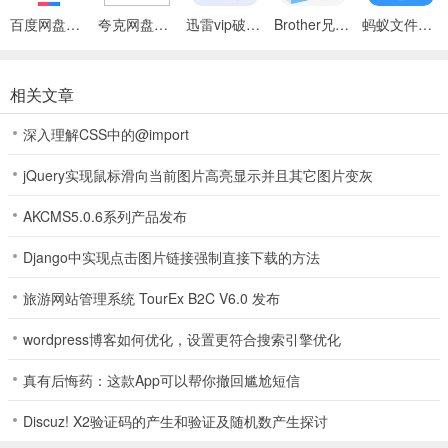
百度网盘绿色免安装Pc电脑版
夸克网盘官方正式版
迅雷vip破解版永久会员2024版
Brother兄弟 MFC-8480DN多功能一体机ISIS驱动
蚂蚁文件（数据恢复大师）
相关文章
深入理解CSS中的@import
jQuery实现鼠标滑向当前图片高亮显示并且其它图片变灰
AKCMS5.0.6系列产品发布
Django中实现点击图片链接强制直接下载的方法
旅游网站管理系统 TourEx B2C V6.0 发布
wordpress博客如何优化，设置更符合搜索引擎优化
真有后悔药：这款App可以帮你撤回尴尬短信
Discuz! X2验证码的产生和验证及随机数产生探讨