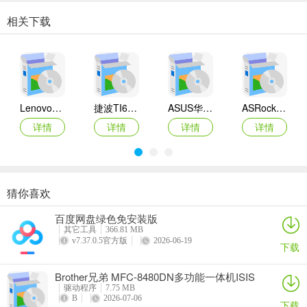
相关下载
Lenovo联想 Ideapad Z465/Z565系列笔记本 声卡驱动
捷波TI61AG-A主板BIOS
ASUS华硕F1A55-M LX3 R2.0主板BIOS
ASRock华擎IMB-A160主板BIOS
详情
详情
详情
详情
猜你喜欢
奥睿科PAS3062-2E/PAS3062-2S/PAS3064-2S2E系列扩展卡驱动
Canon佳能 PowerShot A310 WIA驱动
AMD Mobility Radeon HD 2000/HD 3000/HD 4000/HD 5000系列移动显卡催化剂驱动
映泰Hi-Fi H77S 5.x主板BIOS
百度网盘绿色免安装版
详情
详情
详情
详情
其它工具
366.81 MB
v7.37.0.5官方版
2026-06-19
下载
Brother兄弟 MFC-8480DN多功能一体机ISIS
驱动
驱动程序
7.75 MB
B
2026-07-06
下载