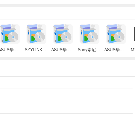
ASUS华硕 X87Q笔记本 无线网络控制器应用程序
SZYLINK CDMA_CARD 1501A无线上网卡
ASUS华硕 G50V笔记本电脑无线网卡驱动
Sony索尼VGN-P3系列笔记本Intel无线网卡驱动
ASUS华硕S2Ne笔记本电脑主板BIOS