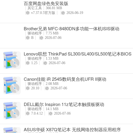
百度网盘绿色免安装版
详情
其它工具
366.81 MB
v7.37.0.5官方版
2026-06-19
Brother兄弟 MFC-8480DN多功能一体机ISIS驱动
驱动程序
7.75 MB
B
2026-07-06
Lenovo联想 ThinkPad SL300/SL400/SL500笔记本BIOS
驱动程序
1.53 MB
1.25
2026-07-06
Canon佳能 iR 2545i数码复合机UFR II驱动
驱动程序
2.08 MB
20.10
2026-07-06
DELL戴尔 Inspiron 11z笔记本触摸板驱动
驱动程序
14.1 MB
7.0.4.12
2026-07-06
ASUS华硕 X87Q笔记本 无线网络控制器应用程序