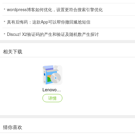
wordpress博客如何优化，设置更符合搜索引擎优化
真有后悔药：这款App可以帮你撤回尴尬短信
Discuz! X2验证码的产生和验证及随机数产生探讨
相关下载
Lenovo联想 Ideapad Z465/Z565系列笔记本 声卡驱动
详情
猜你喜欢
奥睿科PAS3062-2E/PAS3062-2S/PAS3064-2S2E系列扩展卡驱动