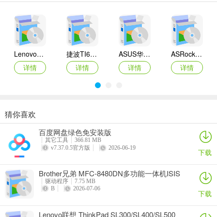
Lenovo联想 Ideapad Z465/Z565系列笔记本 声卡驱动
捷波TI61AG-A主板BIOS
ASUS华硕F1A55-M LX3 R2.0主板BIOS
ASRock华擎IMB-A160主板BIOS
详情
详情
详情
详情
猜你喜欢
奥睿科PAS3062-2E/PAS3062-2S/PAS3064-2S2E系列扩展卡驱动
Canon佳能 PowerShot A310 WIA驱动
AMD Mobility Radeon HD 2000/HD 3000/HD 4000/HD 5000系列移动显卡催化剂驱动
映泰Hi-Fi H77S 5.x主板BIOS
百度网盘绿色免安装版
详情
详情
详情
详情
其它工具
366.81 MB
v7.37.0.5官方版
2026-06-19
下载
Brother兄弟 MFC-8480DN多功能一体机ISIS
驱动
驱动程序
7.75 MB
B
2026-07-06
下载
Lenovo联想 ThinkPad SL300/SL400/SL500