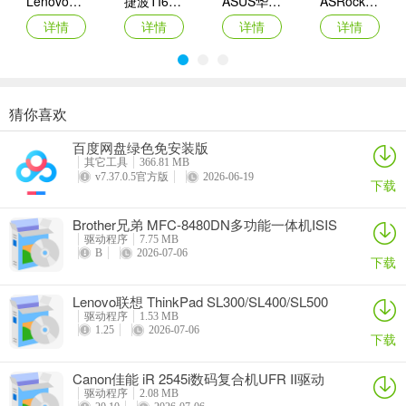
Lenovo联想 Ideapad Z465/Z565系列笔记本 声卡驱动
捷波TI61AG-A主板BIOS
ASUS华硕F1A55-M LX3 R2.0主板BIOS
ASRock华擎IMB-A160主板BIOS
详情
详情
详情
详情
猜你喜欢
奥睿科PAS3062-2E/PAS3062-2S/PAS3064-2S2E系列扩展卡驱动
Canon佳能 PowerShot A310 WIA驱动
AMD Mobility Radeon HD 2000/HD 3000/HD 4000/HD 5000系列移动显卡催化剂驱动
映泰Hi-Fi H77S 5.x主板BIOS
百度网盘绿色免安装版
详情
详情
详情
详情
其它工具
366.81 MB
v7.37.0.5官方版
2026-06-19
下载
Brother兄弟 MFC-8480DN多功能一体机ISIS
驱动
驱动程序
7.75 MB
B
2026-07-06
下载
Lenovo联想 ThinkPad SL300/SL400/SL500
笔记本BIOS
驱动程序
1.53 MB
1.25
2026-07-06
下载
Canon佳能 iR 2545i数码复合机UFR II驱动
驱动程序
2.08 MB