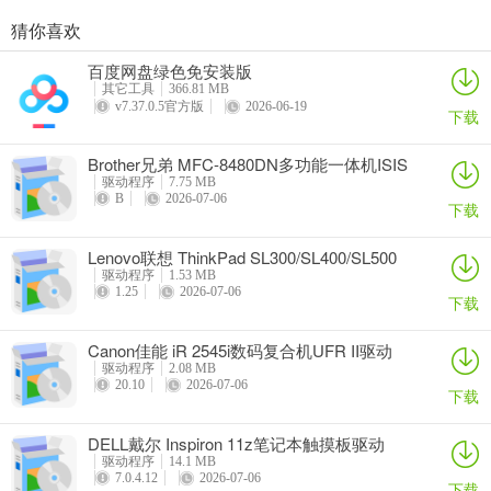
猜你喜欢
奥睿科PAS3062-2E/PAS3062-2S/PAS3064-2S2E系列扩展卡驱动
Canon佳能 PowerShot A310 WIA驱动
AMD Mobility Radeon HD 2000/HD 3000/HD 4000/HD 5000系列移动显卡催化剂驱动
映泰Hi-Fi H77S 5.x主板BIOS
百度网盘绿色免安装版
详情
详情
详情
详情
其它工具
366.81 MB
v7.37.0.5官方版
2026-06-19
下载
Brother兄弟 MFC-8480DN多功能一体机ISIS
驱动
驱动程序
7.75 MB
B
2026-07-06
下载
Lenovo联想 ThinkPad SL300/SL400/SL500
笔记本BIOS
驱动程序
1.53 MB
1.25
2026-07-06
下载
Canon佳能 iR 2545i数码复合机UFR II驱动
驱动程序
2.08 MB
20.10
2026-07-06
下载
DELL戴尔 Inspiron 11z笔记本触摸板驱动
驱动程序
14.1 MB
7.0.4.12
2026-07-06
下载