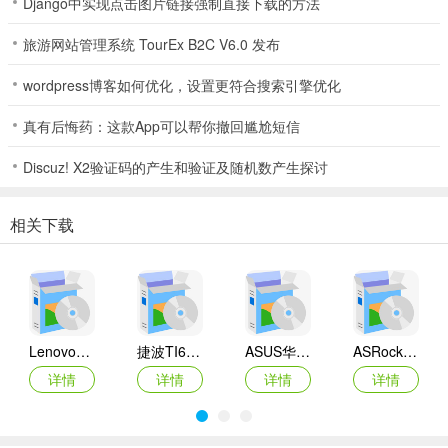
Django中实现点击图片链接强制直接下载的方法
旅游网站管理系统 TourEx B2C V6.0 发布
wordpress博客如何优化，设置更符合搜索引擎优化
真有后悔药：这款App可以帮你撤回尴尬短信
Discuz! X2验证码的产生和验证及随机数产生探讨
相关下载
Lenovo联想 Ideapad Z465/Z565系列笔记本 声卡驱动
捷波TI61AG-A主板BIOS
ASUS华硕F1A55-M LX3 R2.0主板BIOS
ASRock华擎IMB-A160主板BIOS
详情
详情
详情
详情