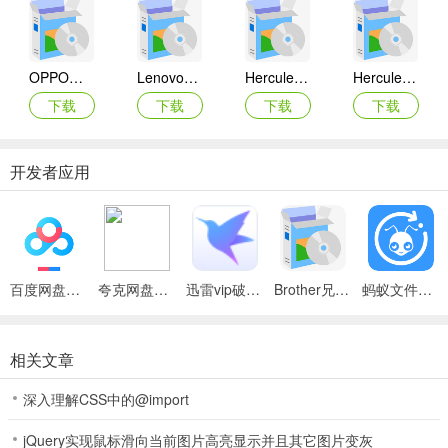
OPPO网络摄像头驱动
Lenovo联想ThinkPad E430/E435/E445/E530/E535/E545笔记本摄像头驱动
Hercules Deluxe Optical Glass摄像头驱动
Hercules Dualpix Exchange摄像头驱动
下载
下载
下载
下载
开发者应用
百度网盘绿色免安装Pc电脑版
夸克网盘官方正式版
迅雷vip破解版永久会员2024版
Brother兄弟 MFC-8480DN多功能一体机ISIS驱动
蚂蚁文件（数据恢复大师）
相关文章
深入理解CSS中的@import
jQuery实现鼠标滑向当前图片高亮显示并且其它图片变灰