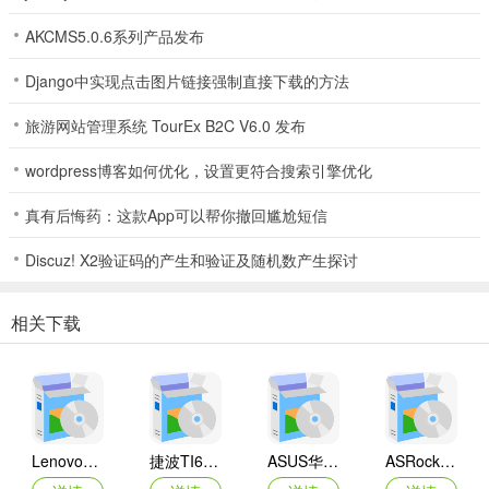
AKCMS5.0.6系列产品发布
Django中实现点击图片链接强制直接下载的方法
旅游网站管理系统 TourEx B2C V6.0 发布
wordpress博客如何优化，设置更符合搜索引擎优化
真有后悔药：这款App可以帮你撤回尴尬短信
Discuz! X2验证码的产生和验证及随机数产生探讨
相关下载
Lenovo联想 Ideapad Z465/Z565系列笔记本 声卡驱动
捷波TI61AG-A主板BIOS
ASUS华硕F1A55-M LX3 R2.0主板BIOS
ASRock华擎IMB-A160主板BIOS