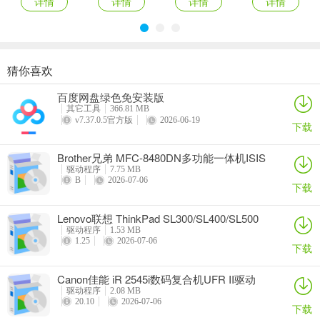
详情
详情
详情
详情
猜你喜欢
奥睿科PAS3062-2E/PAS3062-2S/PAS3064-2S2E系列扩展卡驱动
Canon佳能 PowerShot A310 WIA驱动
AMD Mobility Radeon HD 2000/HD 3000/HD 4000/HD 5000系列移动显卡催化剂驱动
映泰Hi-Fi H77S 5.x主板BIOS
百度网盘绿色免安装版
详情
详情
详情
详情
其它工具
366.81 MB
v7.37.0.5官方版
2026-06-19
下载
Brother兄弟 MFC-8480DN多功能一体机ISIS
驱动
驱动程序
7.75 MB
B
2026-07-06
下载
Lenovo联想 ThinkPad SL300/SL400/SL500
笔记本BIOS
驱动程序
1.53 MB
1.25
2026-07-06
下载
Canon佳能 iR 2545i数码复合机UFR II驱动
驱动程序
2.08 MB
20.10
2026-07-06
下载