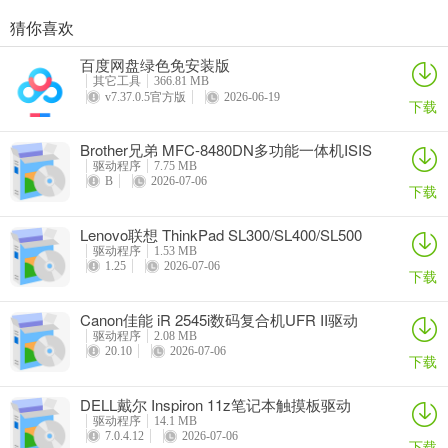
猜你喜欢
奥睿科PAS3062-2E/PAS3062-2S/PAS3064-2S2E系列扩展卡驱动
Canon佳能 PowerShot A310 WIA驱动
AMD Mobility Radeon HD 2000/HD 3000/HD 4000/HD 5000系列移动显卡催化剂驱动
映泰Hi-Fi H77S 5.x主板BIOS
百度网盘绿色免安装版
详情
详情
详情
详情
其它工具
366.81 MB
v7.37.0.5官方版
2026-06-19
下载
Brother兄弟 MFC-8480DN多功能一体机ISIS
驱动
驱动程序
7.75 MB
B
2026-07-06
下载
Lenovo联想 ThinkPad SL300/SL400/SL500
笔记本BIOS
驱动程序
1.53 MB
1.25
2026-07-06
下载
Canon佳能 iR 2545i数码复合机UFR II驱动
驱动程序
2.08 MB
20.10
2026-07-06
下载
DELL戴尔 Inspiron 11z笔记本触摸板驱动
驱动程序
14.1 MB
7.0.4.12
2026-07-06
下载