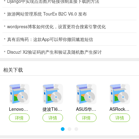
Django中实现点击图片链接强制直接下载的方法
旅游网站管理系统 TourEx B2C V6.0 发布
wordpress博客如何优化，设置更符合搜索引擎优化
真有后悔药：这款App可以帮你撤回尴尬短信
Discuz! X2验证码的产生和验证及随机数产生探讨
相关下载
Lenovo联想 Ideapad Z465/Z565系列笔记本 声卡驱动
捷波TI61AG-A主板BIOS
ASUS华硕F1A55-M LX3 R2.0主板BIOS
ASRock华擎IMB-A160主板BIOS
详情
详情
详情
详情