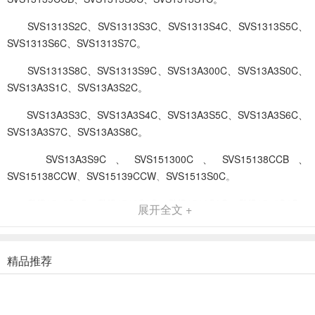
SVS1313S2C、SVS1313S3C、SVS1313S4C、SVS1313S5C、
SVS1313S6C、SVS1313S7C。
SVS1313S8C、SVS1313S9C、SVS13A300C、SVS13A3S0C、
SVS13A3S1C、SVS13A3S2C。
SVS13A3S3C、SVS13A3S4C、SVS13A3S5C、SVS13A3S6C、
SVS13A3S7C、SVS13A3S8C。
SVS13A3S9C、SVS151300C、SVS15138CCB、
SVS15138CCW、SVS15139CCW、SVS1513S0C。
SVS1513S1C、SVS1513S2C、SVS1513S3C、SVS1513S4C、
展开全文 +
SVS1513S5C、SVS1513S6C。
SVS1513S7C、SVS1513S8C、SVS1513S9C。
精品推荐