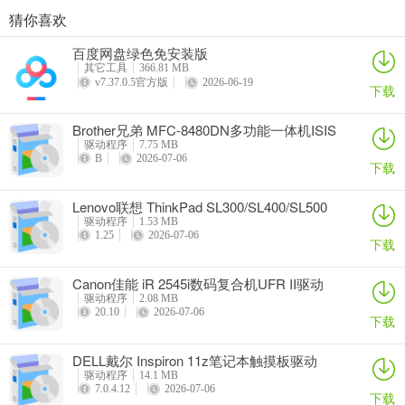
猜你喜欢
奥睿科PAS3062-2E/PAS3062-2S/PAS3064-2S2E系列扩展卡驱动
Canon佳能 PowerShot A310 WIA驱动
AMD Mobility Radeon HD 2000/HD 3000/HD 4000/HD 5000系列移动显卡催化剂驱动
映泰Hi-Fi H77S 5.x主板BIOS
百度网盘绿色免安装版
详情
详情
详情
详情
其它工具
366.81 MB
v7.37.0.5官方版
2026-06-19
下载
Brother兄弟 MFC-8480DN多功能一体机ISIS
驱动
驱动程序
7.75 MB
B
2026-07-06
下载
Lenovo联想 ThinkPad SL300/SL400/SL500
笔记本BIOS
驱动程序
1.53 MB
1.25
2026-07-06
下载
Canon佳能 iR 2545i数码复合机UFR II驱动
驱动程序
2.08 MB
20.10
2026-07-06
下载
DELL戴尔 Inspiron 11z笔记本触摸板驱动
驱动程序
14.1 MB
7.0.4.12
2026-07-06
下载