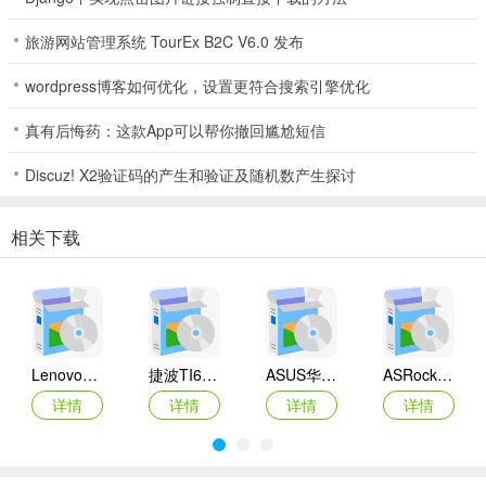
旅游网站管理系统 TourEx B2C V6.0 发布
wordpress博客如何优化，设置更符合搜索引擎优化
真有后悔药：这款App可以帮你撤回尴尬短信
Discuz! X2验证码的产生和验证及随机数产生探讨
相关下载
Lenovo联想 Ideapad Z465/Z565系列笔记本 声卡驱动
捷波TI61AG-A主板BIOS
ASUS华硕F1A55-M LX3 R2.0主板BIOS
ASRock华擎IMB-A160主板BIOS
详情
详情
详情
详情