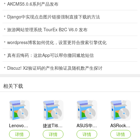
AKCMS5.0.6系列产品发布
Django中实现点击图片链接强制直接下载的方法
旅游网站管理系统 TourEx B2C V6.0 发布
wordpress博客如何优化，设置更符合搜索引擎优化
真有后悔药：这款App可以帮你撤回尴尬短信
Discuz! X2验证码的产生和验证及随机数产生探讨
相关下载
Lenovo联想 Ideapad Z465/Z565系列笔记本 声卡驱动
捷波TI61AG-A主板BIOS
ASUS华硕F1A55-M LX3 R2.0主板BIOS
ASRock华擎IMB-A160主板BIOS
详情
详情
详情
详情