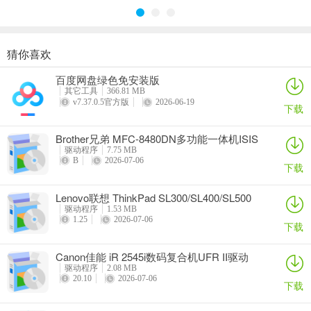
猜你喜欢
奥睿科PAS3062-2E/PAS3062-2S/PAS3064-2S2E系列扩展卡驱动
Canon佳能 PowerShot A310 WIA驱动
AMD Mobility Radeon HD 2000/HD 3000/HD 4000/HD 5000系列移动显卡催化剂驱动
映泰Hi-Fi H77S 5.x主板BIOS
百度网盘绿色免安装版
详情
详情
详情
详情
其它工具
366.81 MB
v7.37.0.5官方版
2026-06-19
下载
Brother兄弟 MFC-8480DN多功能一体机ISIS
驱动
驱动程序
7.75 MB
B
2026-07-06
下载
Lenovo联想 ThinkPad SL300/SL400/SL500
笔记本BIOS
驱动程序
1.53 MB
1.25
2026-07-06
下载
Canon佳能 iR 2545i数码复合机UFR II驱动
驱动程序
2.08 MB
20.10
2026-07-06
下载