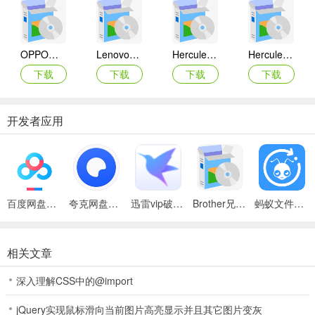
OPPO网络摄像头驱动
Lenovo联想ThinkPad E430/E435/E445/E530/E535/E545笔记本摄像头驱动
Hercules Deluxe Optical Glass摄像头驱动
Hercules Dualpix Exchange摄像头驱动
下载
下载
下载
下载
开发者应用
百度网盘绿色免安装Pc电脑版
夸克网盘官方正式版
迅雷vip破解版永久会员2024版
Brother兄弟 MFC-8480DN多功能一体机ISIS驱动
蚂蚁文件（数据恢复大师）
相关文章
深入理解CSS中的@import
jQuery实现鼠标滑向当前图片高亮显示并且其它图片变灰