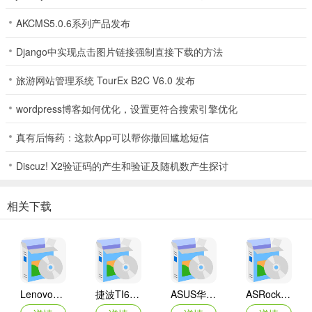
AKCMS5.0.6系列产品发布
Django中实现点击图片链接强制直接下载的方法
旅游网站管理系统 TourEx B2C V6.0 发布
wordpress博客如何优化，设置更符合搜索引擎优化
真有后悔药：这款App可以帮你撤回尴尬短信
Discuz! X2验证码的产生和验证及随机数产生探讨
相关下载
Lenovo联想 Ideapad Z465/Z565系列笔记本 声卡驱动
捷波TI61AG-A主板BIOS
ASUS华硕F1A55-M LX3 R2.0主板BIOS
ASRock华擎IMB-A160主板BIOS