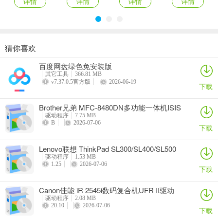
详情
详情
详情
详情
猜你喜欢
奥睿科PAS3062-2E/PAS3062-2S/PAS3064-2S2E系列扩展卡驱动
Canon佳能 PowerShot A310 WIA驱动
AMD Mobility Radeon HD 2000/HD 3000/HD 4000/HD 5000系列移动显卡催化剂驱动
映泰Hi-Fi H77S 5.x主板BIOS
百度网盘绿色免安装版
详情
详情
详情
详情
其它工具
366.81 MB
v7.37.0.5官方版
2026-06-19
下载
Brother兄弟 MFC-8480DN多功能一体机ISIS
驱动
驱动程序
7.75 MB
B
2026-07-06
下载
Lenovo联想 ThinkPad SL300/SL400/SL500
笔记本BIOS
驱动程序
1.53 MB
1.25
2026-07-06
下载
Canon佳能 iR 2545i数码复合机UFR II驱动
驱动程序
2.08 MB
20.10
2026-07-06
下载