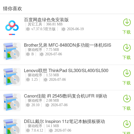
猜你喜欢
奥睿科PAS3062-2E/PAS3062-2S/PAS3064-2S2E系列扩展卡驱动
Canon佳能 PowerShot A310 WIA驱动
AMD Mobility Radeon HD 2000/HD 3000/HD 4000/HD 5000系列移动显卡催化剂驱动
映泰Hi-Fi H77S 5.x主板BIOS
百度网盘绿色免安装版
详情
详情
详情
详情
其它工具
366.81 MB
v7.37.0.5官方版
2026-06-19
下载
Brother兄弟 MFC-8480DN多功能一体机ISIS
驱动
驱动程序
7.75 MB
B
2026-07-06
下载
Lenovo联想 ThinkPad SL300/SL400/SL500
笔记本BIOS
驱动程序
1.53 MB
1.25
2026-07-06
下载
Canon佳能 iR 2545i数码复合机UFR II驱动
驱动程序
2.08 MB
20.10
2026-07-06
下载
DELL戴尔 Inspiron 11z笔记本触摸板驱动
驱动程序
14.1 MB
7.0.4.12
2026-07-06
下载