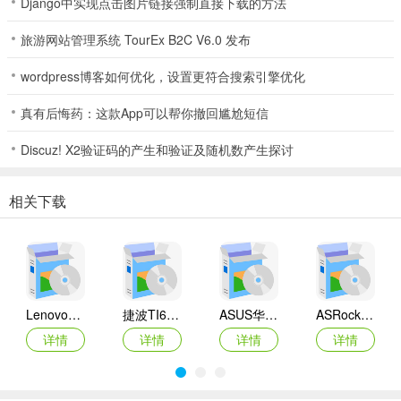
Django中实现点击图片链接强制直接下载的方法
旅游网站管理系统 TourEx B2C V6.0 发布
wordpress博客如何优化，设置更符合搜索引擎优化
真有后悔药：这款App可以帮你撤回尴尬短信
Discuz! X2验证码的产生和验证及随机数产生探讨
相关下载
Lenovo联想 Ideapad Z465/Z565系列笔记本 声卡驱动
捷波TI61AG-A主板BIOS
ASUS华硕F1A55-M LX3 R2.0主板BIOS
ASRock华擎IMB-A160主板BIOS
详情
详情
详情
详情