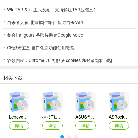
WinRAR 5.11正式发布，支持解压TAR压缩文件
自杀者太多 北京拟推首个“预防自杀”APP
整合Hangouts 谷歌将抛弃Google Voice
CF越光宝盒 窗口化新功能使用教程
谷歌回应，Chrome 70 将解决 cookies 和登录隐私问题
相关下载
Lenovo联想 Ideapad Z465/Z565系列笔记本 声卡驱动
捷波TI61AG-A主板BIOS
ASUS华硕F1A55-M LX3 R2.0主板BIOS
ASRock华擎IMB-A160主板BIOS
详情
详情
详情
详情