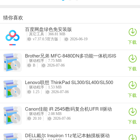
猜你喜欢
奥睿科PAS3062-2E/PAS3062-2S/PAS3064-2S2E系列扩展卡驱动
Canon佳能 PowerShot A310 WIA驱动
AMD Mobility Radeon HD 2000/HD 3000/HD 4000/HD 5000系列移动显卡催化剂驱动
映泰Hi-Fi H77S 5.x主板BIOS
百度网盘绿色免安装版
详情
详情
详情
详情
其它工具
366.81 MB
v7.37.0.5官方版
2026-06-19
下载
Brother兄弟 MFC-8480DN多功能一体机ISIS
驱动
驱动程序
7.75 MB
B
2026-07-06
下载
Lenovo联想 ThinkPad SL300/SL400/SL500
笔记本BIOS
驱动程序
1.53 MB
1.25
2026-07-06
下载
Canon佳能 iR 2545i数码复合机UFR II驱动
驱动程序
2.08 MB
20.10
2026-07-06
下载
DELL戴尔 Inspiron 11z笔记本触摸板驱动