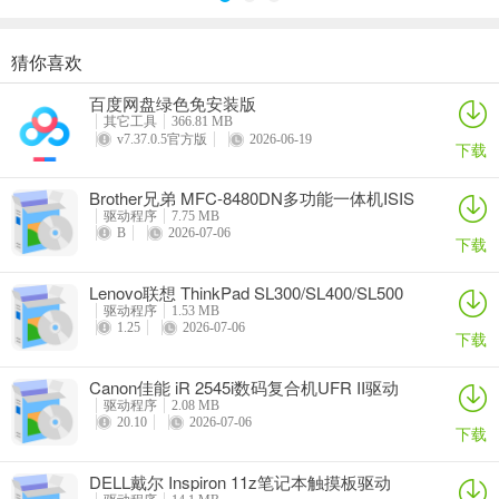
猜你喜欢
奥睿科PAS3062-2E/PAS3062-2S/PAS3064-2S2E系列扩展卡驱动
Canon佳能 PowerShot A310 WIA驱动
AMD Mobility Radeon HD 2000/HD 3000/HD 4000/HD 5000系列移动显卡催化剂驱动
映泰Hi-Fi H77S 5.x主板BIOS
百度网盘绿色免安装版
详情
详情
详情
详情
其它工具
366.81 MB
v7.37.0.5官方版
2026-06-19
下载
Brother兄弟 MFC-8480DN多功能一体机ISIS
驱动
驱动程序
7.75 MB
B
2026-07-06
下载
Lenovo联想 ThinkPad SL300/SL400/SL500
笔记本BIOS
驱动程序
1.53 MB
1.25
2026-07-06
下载
Canon佳能 iR 2545i数码复合机UFR II驱动
驱动程序
2.08 MB
20.10
2026-07-06
下载
DELL戴尔 Inspiron 11z笔记本触摸板驱动