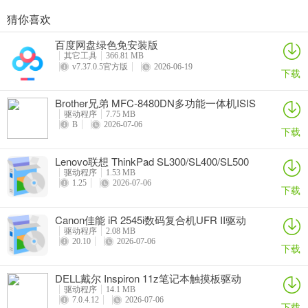
猜你喜欢
奥睿科PAS3062-2E/PAS3062-2S/PAS3064-2S2E系列扩展卡驱动
Canon佳能 PowerShot A310 WIA驱动
AMD Mobility Radeon HD 2000/HD 3000/HD 4000/HD 5000系列移动显卡催化剂驱动
映泰Hi-Fi H77S 5.x主板BIOS
百度网盘绿色免安装版
详情
详情
详情
详情
其它工具
366.81 MB
v7.37.0.5官方版
2026-06-19
下载
Brother兄弟 MFC-8480DN多功能一体机ISIS
驱动
驱动程序
7.75 MB
B
2026-07-06
下载
Lenovo联想 ThinkPad SL300/SL400/SL500
笔记本BIOS
驱动程序
1.53 MB
1.25
2026-07-06
下载
Canon佳能 iR 2545i数码复合机UFR II驱动
驱动程序
2.08 MB
20.10
2026-07-06
下载
DELL戴尔 Inspiron 11z笔记本触摸板驱动
驱动程序
14.1 MB
7.0.4.12
2026-07-06
下载