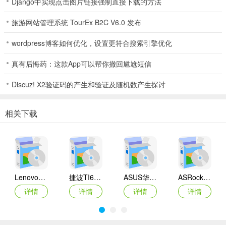
Django中实现点击图片链接强制直接下载的方法
旅游网站管理系统 TourEx B2C V6.0 发布
wordpress博客如何优化，设置更符合搜索引擎优化
真有后悔药：这款App可以帮你撤回尴尬短信
Discuz! X2验证码的产生和验证及随机数产生探讨
相关下载
Lenovo联想 Ideapad Z465/Z565系列笔记本 声卡驱动
捷波TI61AG-A主板BIOS
ASUS华硕F1A55-M LX3 R2.0主板BIOS
ASRock华擎IMB-A160主板BIOS
详情
详情
详情
详情