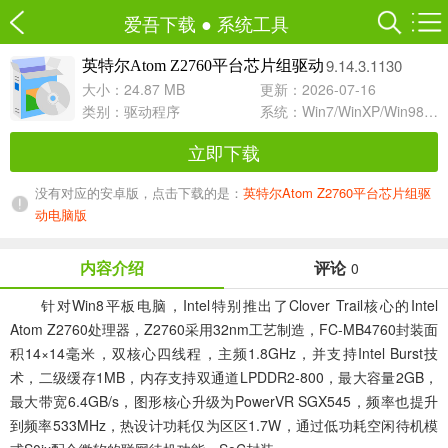
爱吾下载
●
系统工具
9.14.3.1130
英特尔Atom Z2760平台芯片组驱动
大小：24.87 MB
更新：2026-07-16
类别：
驱动程序
系统：Win7/WinXP/Win98/Win8/Win10兼容软件
立即下载
没有对应的安卓版，点击下载的是：
英特尔Atom Z2760平台芯片组驱
动电脑版
内容介绍
评论
0
针对Win8平板电脑，Intel特别推出了Clover Trail核心的Intel
Atom Z2760处理器，Z2760采用32nm工艺制造，FC-MB4760封装面
积14×14毫米，双核心四线程，主频1.8GHz，并支持Intel Burst技
术，二级缓存1MB，内存支持双通道LPDDR2-800，最大容量2GB，
最大带宽6.4GB/s，图形核心升级为PowerVR SGX545，频率也提升
到频率533MHz，热设计功耗仅为区区1.7W，通过低功耗空闲待机模