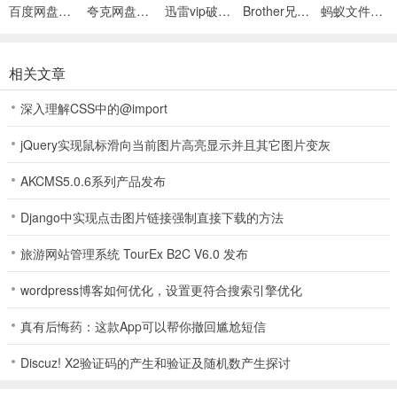
百度网盘绿色免安装Pc电脑版
夸克网盘官方正式版
迅雷vip破解版永久会员2024版
Brother兄弟 MFC-8480DN多功能一体机ISIS驱动
蚂蚁文件（数据恢复大师）
相关文章
深入理解CSS中的@import
jQuery实现鼠标滑向当前图片高亮显示并且其它图片变灰
AKCMS5.0.6系列产品发布
Django中实现点击图片链接强制直接下载的方法
旅游网站管理系统 TourEx B2C V6.0 发布
wordpress博客如何优化，设置更符合搜索引擎优化
真有后悔药：这款App可以帮你撤回尴尬短信
Discuz! X2验证码的产生和验证及随机数产生探讨