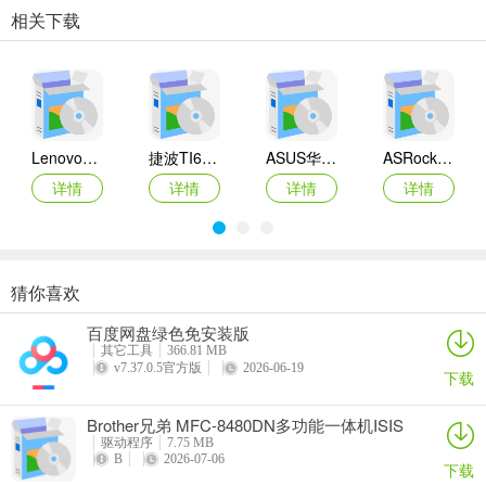
相关下载
Lenovo联想 Ideapad Z465/Z565系列笔记本 声卡驱动
捷波TI61AG-A主板BIOS
ASUS华硕F1A55-M LX3 R2.0主板BIOS
ASRock华擎IMB-A160主板BIOS
详情
详情
详情
详情
猜你喜欢
奥睿科PAS3062-2E/PAS3062-2S/PAS3064-2S2E系列扩展卡驱动
Canon佳能 PowerShot A310 WIA驱动
AMD Mobility Radeon HD 2000/HD 3000/HD 4000/HD 5000系列移动显卡催化剂驱动
映泰Hi-Fi H77S 5.x主板BIOS
百度网盘绿色免安装版
详情
详情
详情
详情
其它工具
366.81 MB
v7.37.0.5官方版
2026-06-19
下载
Brother兄弟 MFC-8480DN多功能一体机ISIS
驱动
驱动程序
7.75 MB
B
2026-07-06
下载