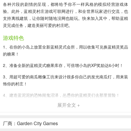
各种片段的剧情的呈现，都将给予你不一样风格的模拟经营游戏体
验。此外，蓝精灵村庄游戏可联网进行，和全世界玩家进行交流，也
支持离线建筑，让你随时随地没网也能玩。快来加入其中，帮助蓝精
灵完成任务，建造美丽可爱的村庄吧。
游戏特色
1、在你的小岛上放置全新蓝精灵式会所，用以收集可兑换蓝精灵奖品
的糖果！
2、准备全新的蓝精灵式糖果库存，可倍增小岛的XP奖励达6小时！
3、用超可爱的南瓜雕像工坊来设计很多你自己的发光南瓜灯，用来装
饰你的村庄！
4、建造蓝泥泥的恐怖闹鬼沼泽，怂恿你的蓝精灵们去那里冒险！
展开全文 +
5、邀请紫色蓝精灵到你的村庄各处疯狂跳跃！
6、在珍稀品商店里发现最新限时宝贝，包括蓝精灵工坊！
厂商：Garden City Games
7、用万圣节主题的装饰品及蓝精灵服饰将你的村庄装饰得既恐怖又可