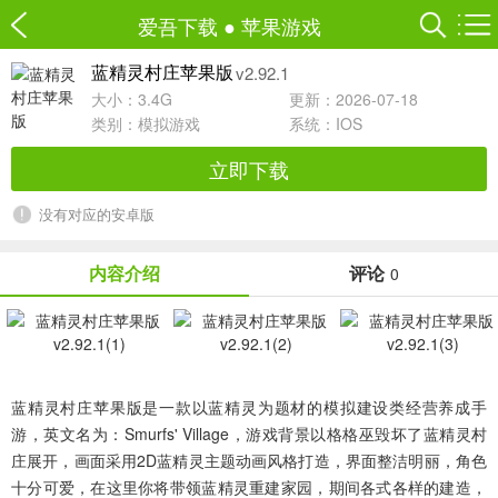
爱吾下载
●
苹果游戏
v2.92.1
蓝精灵村庄苹果版
大小：3.4G
更新：2026-07-18
类别：
模拟游戏
系统：IOS
立即下载
没有对应的安卓版
内容介绍
评论
0
蓝精灵村庄苹果版
是一款以蓝精灵为题材的模拟建设类经营养成手
游，英文名为：Smurfs' Village，游戏背景以格格巫毁坏了蓝精灵村
庄展开，画面采用2D蓝精灵主题动画风格打造，界面整洁明丽，角色
十分可爱，在这里你将带领蓝精灵重建家园，期间各式各样的建造，