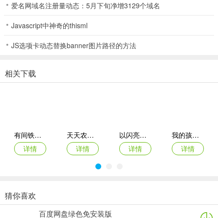
爱名网域名注册量动态：5月下旬净增3129个域名
的，同样支持离线模式，但是连线是它的最大乐趣。
Javascript中神奇的thisml
更新日志
JS选项卡动态替换banner图片路径的方法
v2.92.1版本
我们已经推出了一个新版本的更新，以提升您的使用体验！
相关下载
新增内容：
修复了任务显示问题
解决了 MMB 屏幕卡顿问题
有间铁匠屋iPad版(SmithStory)
天天农场ios版
以闪亮之名苹果手机版
我的孩子新的开始苹果手机版
在部分小米设备上优化了键盘功能
详情
详情
详情
详情
新增了个人资料图片
修复了加载冲突问题
猜你喜欢
现在更新一下，以获得更流畅的使用体验！
农庄物语2苹果版(Farm Story 2)
从细胞到奇点ipad版
我的小小宇宙苹果版
我的汤姆猫2苹果版
百度网盘绿色免安装版
详情
详情
详情
详情