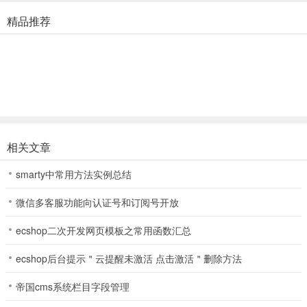
爱！
精品推荐
8、与露营蓝精灵准备好玩他的新“山落”迷你弹珠游戏！
9、欢迎塑塑来到山区并开始雕塑壮观的冰和石雕！
10、打造不朽的新大蓝精灵雕像蓝精灵奇迹
11、这是一个奇迹！新的奇迹肥料可以将你的灌木缩小，使所有的山
灌木上漆
相关文章
12、用新的魔法日晷来控制蓝精灵的天空，让你随心所欲切换白天与
smarty中常用方法实例总结
黑夜！
微信多客服功能向认证号和订阅号开放
13、用许许多多不同的冰冷、可爱的新物品来作装饰
ecshop二次开发网页模板之常用函数汇总
游戏评测
可爱的蓝精灵谁会不喜欢呢？蓝精灵村庄这款游戏就是以以童话故事
ecshop后台提示＂云提醒未激活 点击激活＂删除方法
中的蓝精灵为主角，为我们描绘了一幅可爱的游戏画面。蓝精灵村庄
帝国cms系统栏目字段管理
被格格巫破坏了，现在，大家要在蓝精灵爸爸的带领下重建这个村
庄。这是一款有趣而可爱的社交游戏，但是也并不是必须要连接网络