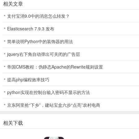
相关文章
取更多钱！
支付宝消9.0中的消息怎么转发？
3、待顾客用餐完毕，便需要服务人员的整理和打扫，不过及时的点击
员工速度，提升烹饪速度，增加宣传速度等等。
Elasticsearch 7.9.3 发布
更新日志
简单说明Python中的装饰器的用法
v1.3.8版本
jquery右下角自动弹出可关闭的广告层
1、增加新的菜品。
帝国CMS教程：伪静态Apache的Rewrite规则设置
2、修正调料和商店灯光过亮的问题。
提高php编程效率技巧
3、一些小bug修正。
python实现在控制台输入密码不显示的方法
京东阿里抢“下乡”，建站宝盒六步“点亮”农村电商
相关下载