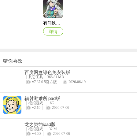
有间铁匠屋iPad版(SmithStory)
详情
猜你喜欢
农庄物语2苹果版(Farm Story 2)
百度网盘绿色免安装版
详情
其它工具
366.81 MB
v7.37.0.5官方版
2026-06-19
辐射避难所ipad版
模拟游戏
1.6G
v2.19
2026-07-06
龙之契约ipad版
模拟游戏
132 M
v4.6.3
2026-07-06