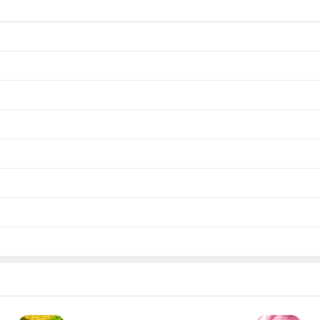
餐桌上的盘碟可以整理的更快哦，如此一来，便能接待更多的顾客。另外