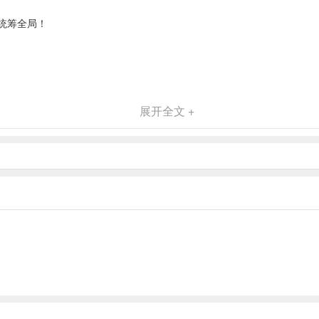
统筹全局！
展开全文 +
料的素材，可是要老板自己收集购买的！
看老板你自己喽！
？从零开始经营你的烧烤小摊，羊肉花甲小龙虾统统都要。游戏中玩家独
引导便可尽快的熟悉游戏操作流程，询问顾客的购买需要，生成订单，点
做菜的速度哦~此阶段需要玩家稍作耐心等待，每当成功完成制作，便有