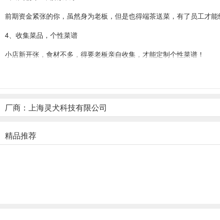
前期资金紧张的你，虽然身为老板，但是也得端茶送菜，有了员工才能
4、收集菜品，个性菜谱
小店新开张，食材不多，得要老板亲自收集，才能定制个性菜谱！
5、调料制作，口味提升
调料是烧烤的灵魂，想要赚钱多，那么制作秘制调料是不可少，但是调
厂商：上海灵犬科技有限公司
6、购买设备，扩大经营
想要做大做强，升级旧设备，购买新设备是必不可少，但是要买哪个就
精品推荐
深夜的烧烤店怎么玩?
一款让人口水直流的模拟经营游戏，深夜12点的你是否想来点夜宵呢
并根据订单来完成销售计划和目标任务。
1、首先游戏前期会有短暂的新手教程，初入游戏的玩家只需跟随新手
2、确认后的订单会经手烧烤师傅的加工制作，长按屋台区域可以加速