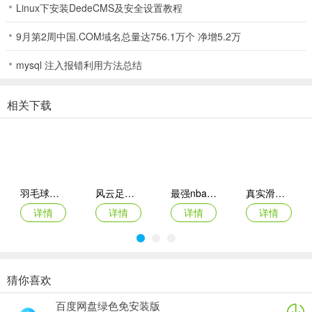
Linux下安装DedeCMS及安全设置教程
时间去升级角色并收集奖励。然后花时间在角色升级上，使得游戏变
得简单。因为升级角色会获得技能，可以帮助克服挑战。你还需要不
9月第2周中国.COM域名总量达756.1万个 净增5.2万
断的练习，使得游戏中你的技巧变得更加熟练。
mysql 注入报错利用方法总结
4、解锁角色
相关下载
在游戏的早期并不能拥有很多角色，也没有太多角色供你选择。而你
需要知道角色越多选择就越多，拥有的角色还能帮助你获得更多的奖
励。想要解锁角色需要金色的圈圈来解锁，这就是为什么让你重复练
习既能增加熟练度又能够等到更多的奖励。
羽毛球高高手ios版
风云足球手游ios版
最强nba苹果版
真实滑板苹果版
游戏亮点
详情
详情
详情
详情
1、游戏提供了很多角色供大家选择，不过需要收集碎片合成角色才能
进行玩耍。
2、该游戏共有四名参赛选手，而玩家则在其中拿下胜利即可。
猜你喜欢
队长小翼最强十一人苹果版
NBA巅峰对决苹果版
实况足球手游ios版
热血街篮苹果版
3、在游戏中除了高清复古的像素画面以外，还提供了道具玩法模式，
百度网盘绿色免安装版
详情
详情
详情
详情