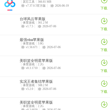
其它工具
366.81 MB
玩家利用这些道具对自己或对敌人作出一个紧急措施。
v7.37.0.5官方版
2026-06-19
下载
4、该游戏最有特色的就是跑酷了，在游戏中都会随时出现一些障碍，
而玩家将做出相应动作进行躲避障碍才能顺利完成比赛。
台球风云苹果版
体育游戏
361.2 M
v1.7.5
2026-07-06
5、最后则是冲向终点完成比赛了，在此之间还会有个小彩蛋哦。
下载
更新日志
最强nba苹果版
体育游戏
3.8G
v6.6.0版本
v1.56.671
2026-07-06
下载
本次更新带来了2位新跑者！
美职篮全明星苹果版
- 女忍者Rouge潜入赛道！
体育游戏
2.2G
v0.3.1710
2026-07-06
下载
- 猎魔人Shadow现已登场，誓要消灭邪灵！
实况王者集结苹果版
体育游戏
508.2 M
v5.2.0
2026-07-06
下载
美职篮全明星苹果版
体育游戏
2.2G
v0.3.6020
2026-07-06