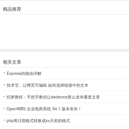
玩家能够看到游戏屏幕上的金色的环，你需要尽可能得到。而且对于
精品推荐
新手来水可能难克服的就是避开障碍物，但对于后期难的是物体移动
的速度。在游戏中很难看到物体跳动会有种措不及放的感觉，你需要
观察金色圆环的位置并根据圆环位置进行跳动以及前进。它们能够很
好地指引你避开障碍物，甚至跳过障碍物的敌人。
2、障碍物
相关文章
我知道我们玩游戏不可能完全不失误，当我们碰到障碍物时会减速。
Express的路由详解
你只需要建立相同的速度来根据圆环位置消灭敌人，还需要保障拥有
足够的圆环来承受再次击中的伤害。然后继续前进当你听到机关声，
技术宅：让网页可编辑 如何选择链接中的文本
就说明前方拥有陷阱或者是尖刺和敌人。准备好警惕，一般较低位置
比较安全，高的位置则包含更多敌人以及棘手的尖刺。
织梦教程：手把手教你让dedecms禁止发布重复文章
OpenWBS 企业电商系统 X4.1 版本发布！
3、角色升级
php将日期格式转换成xx天前的格式
如果在游戏进度遇到困难时，可以回到以前的关卡进行重复练习并花