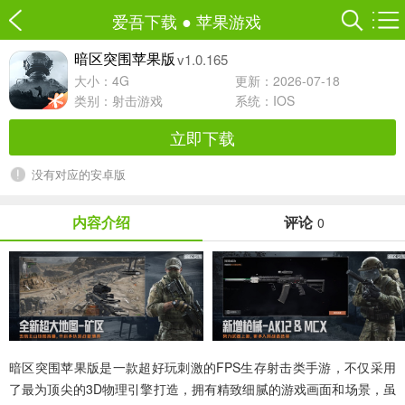
爱吾下载
●
苹果游戏
v1.0.165
暗区突围苹果版
大小：4G
更新：2026-07-18
类别：
射击游戏
系统：IOS
立即下载
没有对应的安卓版
内容介绍
评论
0
暗区突围苹果版
是一款超好玩刺激的FPS生存射击类手游，不仅采用
了最为顶尖的3D物理引擎打造，拥有精致细腻的游戏画面和场景，虽