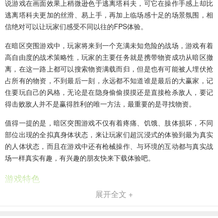
说游戏在画面效果上稍微逊色于逃离塔科夫，可它在操作手感上却比
逃离塔科夫更加的丝滑、易上手，再加上临场感十足的场景氛围，相
信绝对可以让玩家们感受不同以往的FPS体验。
在暗区突围游戏中，玩家将来到一个充满未知危险的战场，游戏有着
高自由度的战术策略性，玩家的主要任务就是携带物资成功从暗区撤
离，在这一路上都可以搜索物资满载而归，但是也有可能被人埋伏抢
占所有的物资，不到最后一刻，永远都不知道谁是最后的大赢家，记
住要玩自己的风格，无论是在隐身偷偷摸摸还是直接枪杀敌人，要记
得击败敌人并不是赢得胜利的唯一方法，最重要的是寻找物资。
值得一提的是，暗区突围游戏不仅有着疼痛、饥饿、肢体损坏，不同
部位出现的全拟真身体状态，来让玩家们超沉浸式的体验到最为真实
的人体状态，而且在游戏中还有枪械操作、与环境的互动都与真实战
场一样真实有趣，有兴趣的朋友快来下载体验吧。
游戏特色
展开全文 +
1、人枪合一，复原实在
实在的射击手感，枪械.护甲与子弹都完美复原战场体会，不同于以往