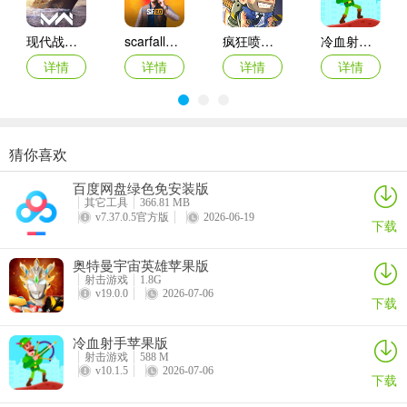
现代战舰苹果版
scarfall2.0苹果手机版
疯狂喷气机ios版
冷血射手苹果版
详情
详情
详情
详情
第三把是新型的泵动式霰弹枪DP12，它采用无托设计、结构紧凑，弹
药由两根独立枪管供弹，可以支持短时间内双发射击，可以视为
猜你喜欢
抢滩登陆3d苹果版本
全民飞机大战ipad版
机动战队大作战ios版
王牌战士手游
SPR310的升级版。不过由于没有弹匣供弹，只能手动单发装填，因
百度网盘绿色免安装版
此交战时最好不要将子弹倾泻一空，最好预留几发应对突发情况。
详情
详情
详情
详情
其它工具
366.81 MB
v7.37.0.5官方版
2026-06-19
下载
奥特曼宇宙英雄苹果版
射击游戏
1.8G
v19.0.0
2026-07-06
下载
冷血射手苹果版
射击游戏
588 M
接下来要说的是前面提到的两把势力武器：
v10.1.5
2026-07-06
下载
黑金国际提供的武器为FAMAS突击步枪，使用5.56x45毫米口径弹