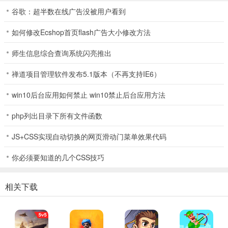
心跳应战。
谷歌：超半数在线广告没被用户看到
暗区突围苹果版新武器讲解
如何修改Ecshop首页flash广告大小修改方法
首先新增的是一把转轮手枪M300，它使用7.62×54毫米大口径弹药。
师生信息综合查询系统闪亮推出
枪械后坐力较大，同时可以使用长枪管并且兼容各类高倍镜。但是弹
巢和枪管间较大的缝隙导致的气密性问题，使得枪机能量转化效率和
禅道项目管理软件发布5.1版本（不再支持IE6）
射击精度有限。
win10后台应用如何禁止 win10禁止后台应用方法
php列出目录下所有文件函数
JS+CSS实现自动切换的网页滑动门菜单效果代码
你必须要知道的几个CSS技巧
第二把武器则是使用9x19毫米口径弹药的Soumi冲锋枪，它有着优秀
相关下载
的准度与不俗的射速，可装备72发的大容量弹鼓，在近距离对抗中比
较有破坏力，只是和手枪相当的射程使得它比较受作战场景限制。