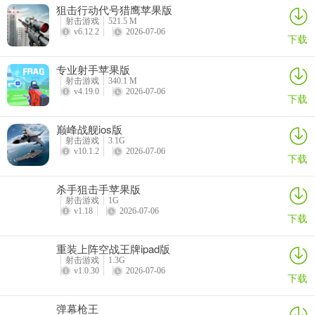
狙击行动代号猎鹰苹果版
药，整体采用紧凑无托结构，弹匣设计于贴腮位置，采用闭锁待机设
射击游戏
521.5 M
计，支持三连发、半自动、全自动三种射击模式，整体并不需要过多
v6.12.2
2026-07-06
下载
改装，加装枪口和握把之后，后坐控制属性就非常优秀，易于操控。
专业射手苹果版
射击游戏
340.1 M
v4.19.0
2026-07-06
下载
巅峰战舰ios版
射击游戏
3.1G
v10.1.2
2026-07-06
下载
白狼提供的武器则为GROZA突击步枪，使用9×39毫米口径弹药、枪
杀手狙击手苹果版
械采用无托设计，以成熟的AKS-74U突击步枪为参考，定位和VSS比
射击游戏
1G
v1.18
2026-07-06
较类似，射速虽不及VSS，但也比其他大多数突击步枪更快，同时也
下载
比VSS更容易控制后坐。
重装上阵空战王牌ipad版
射击游戏
1.3G
v1.0.30
2026-07-06
下载
弹幕枪王