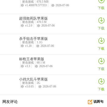
射击游戏
670.5 MB
v1.400078.577353
2026-07-06
下载
超强敢死队苹果版
暗区突围保险箱位置在哪里？
射击游戏
470.5 M
《暗区突围》电视台二楼保险箱位置一览
v1.2.0
2026-07-06
下载
1、电视台二楼一共有4个保险箱。综合办公室里面有两个保险箱，其
杀手狙击手苹果版
中一个是机密保险箱。开启机密保险箱需要1分钟的时间，而且在开启
射击游戏
1.1G
期间保险箱会发出警报，如果附近有其他敌人的话可能会被吸引过
v1.20
2026-07-06
下载
来；
标枪王者苹果版
射击游戏
60.1 M
v3.3
2026-07-06
下载
小鸡大乱斗苹果版
射击游戏
2G
v5.0.05
2026-07-06
下载
另一个在机密保险箱的对面，需要使用钥匙开启大门，进入房间在角
网友评论
说两句
落可以找到保险箱；