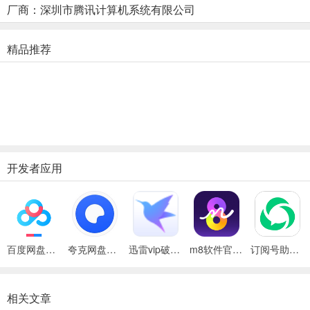
厂商：深圳市腾讯计算机系统有限公司
的模拟射击游戏，每一颗子弹都带有战场触感。枪械改造也高度复
原，拼装配件.改造枪械，打造绝无仅有的枪械体会。
精品推荐
2、全息感官，实在反响
游戏内的全拟真身体状况，让你体会到超沉浸式的单局体会。痛苦.饥
饿.肢体损坏，不同部位呈现的负面状况会对战役产生不同程度的影
响，需要挑选合适的药品和食物进行恢复。还有枪械操作.与环境的互
动都与实在战场相同实在有趣，等着你来体会!
3、物资带出，财富累积
开发者应用
你能够在游戏内与其他玩家.其他游荡者，或地图中的精英首领打开战
役，抢夺物资，从他们身上获取的一切战利品，只要成功撤离都能带
出，让你取得财富累积的高兴.提升单局的爽感，也能够在与玩家的交
易中取得商人的趣味。
百度网盘绿色免安装Pc电脑版
夸克网盘官方正式版
迅雷vip破解版永久会员2024版
m8软件官方版
订阅号助手安卓版
4、战略博弈，选装入场
挑选全装大佬.半装布衣仍是裸装跑刀仔，你的入场战力完全由你来决
相关文章
议。每一种挑选，都会感受不相同的战局体会，这是一场高自由度的