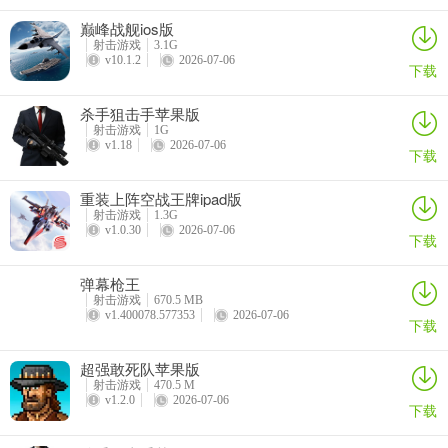
巅峰战舰ios版
射击游戏
3.1G
v10.1.2
2026-07-06
下载
绝地求生2手游新载具双人超跑怎么样
杀手狙击手苹果版
双人超跑是绝地求生2的全新载具，那么手游新载具双人超跑怎么样？
射击游戏
1G
v1.18
2026-07-06
下面就让小编为玩家带来新载具双人超跑的详细介绍吧。
下载
重装上阵空战王牌ipad版
射击游戏
1.3G
v1.0.30
2026-07-06
下载
弹幕枪王
射击游戏
670.5 MB
v1.400078.577353
2026-07-06
下载
超强敢死队苹果版
双人超跑主体是白色的配色，车窗从外面看都是黑色的。整个车身是
射击游戏
470.5 M
流线型，毕竟这才符合超跑的车型。实际上双人超跑类似酷佩RB，要
v1.2.0
2026-07-06
下载
比绝地求生中的迈克伦好看的多。