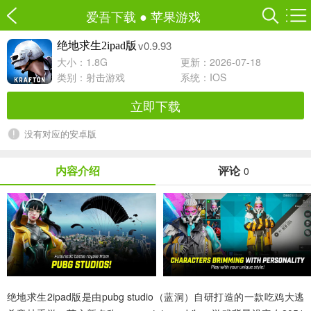
爱吾下载
●
苹果游戏
v0.9.93
绝地求生2ipad版
大小：1.8G
更新：2026-07-18
类别：
射击游戏
系统：IOS
立即下载
没有对应的安卓版
内容介绍
评论
0
绝地求生2ipad版
是由pubg studio（蓝洞）自研打造的一款吃鸡大逃