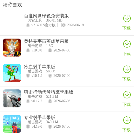
猜你喜欢
抢滩登陆3d苹果版本
全民飞机大战ipad版
机动战队大作战ios版
王牌战士手游
百度网盘绿色免安装版
详情
详情
详情
详情
其它工具
366.81 MB
v7.37.0.5官方版
2026-06-19
下载
奥特曼宇宙英雄苹果版
射击游戏
1.8G
4、点击选项CHANGE LANGUAGE；
v19.0.0
2026-07-06
下载
冷血射手苹果版
射击游戏
588 M
v10.1.5
2026-07-06
下载
狙击行动代号猎鹰苹果版
射击游戏
521.5 M
v6.12.2
2026-07-06
5、找到简体中文选择后点击CDNFIRM即可。
下载
专业射手苹果版
射击游戏
340.1 M
v4.19.0
2026-07-06
下载