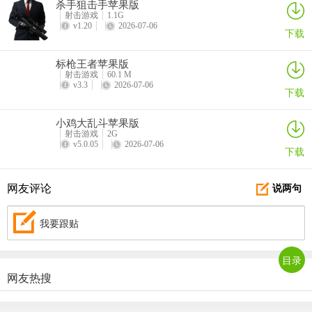
杀手狙击手苹果版
射击游戏
1.1G
v1.20
2026-07-06
下载
标枪王者苹果版
射击游戏
60.1 M
v3.3
2026-07-06
下载
小鸡大乱斗苹果版
射击游戏
2G
车辆内部的设计非常逼真，玩家可以切换第一人称视觉，在车上看到
v5.0.05
2026-07-06
下载
双人超跑车内的配置。车内有非常清晰的仪表盘和驾驶位副驾驶中间
的液晶大屏幕，方向盘形似一个手柄。不得不说绝地求生2写实、细节
方面做得的确很好。
网友评论
说两句
我要跟贴
目录
网友热搜