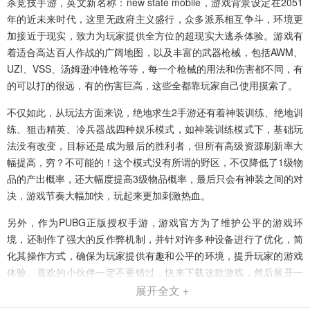
杀竞技手游，英文新名称：
new state mobile
，游戏背景设定在2051
年的近未来时代，这里无政府主义盛行，众多派系相互争斗，环境更
加接近于现实，致力为玩家提供全方位的超现实大逃杀体验。游戏有
着适合高达百人作战的广阔地图，以及
丰富的武器枪械，包括AWM、
UZI、VSS、汤姆逊冲锋枪等等
，每一个枪械的用法和伤害都不同，有
的可以打的很远，有的伤害巨高，这些全都靠玩家自己使用摸索了。
不仅如此，从玩法方面来说，绝地求生2手游还有着
神装训练、绝地训
练、狙击精英、冷兵器战四种娱乐模式
，如神装训练模式下，基础玩
法没有改变，目标还是成为最后的胜利者，但所有高级资源刷新率大
幅提高，穷？不可能的！这个模式没有所谓的野区，不仅降低了1级物
品的产出概率，还大幅度提高3级物品概率，最后只会有神装之间的对
决，游戏节奏大幅加快，玩起来更加刺激热血。
另外，作为PUBG正版授权手游，游戏官方为了维护公平的游戏环
境，还制作了
强大的反作弊机制
，并针对许多种设备进行了优化，简
化其操作方式，确保为玩家提供有趣和公平的环境，提升玩家的游戏
体验。喜欢的小伙伴一定不要错过，快来下载这款游戏，然后展开一
场吃鸡大逃杀吧！
展开全文 +