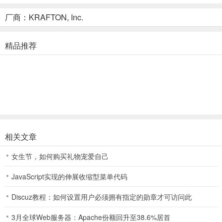
游戏特色
厂商：KRAFTON, Inc.
1、本作以 PUBG 为基础进行开发，以枪械射击玩法为核心，100 名
幸存者将在 8x8 公里的大型开放世界展开竞技，直到只剩下一人或一
精品推荐
方队伍为止。
2、武器定制系统：玩家可以武器进行改造，比如更改射击模式、装备
手榴弹发射器等。
3、新道具和载具：除了无人机、护盾等新的元素，玩家还可以驾驶新
载具来探索这个大世界。
4、近未来战场「TROI」：一个 2051 年的近未来时代，这里无政府
相关文章
主义盛行，众多派系相互争斗。
女生节，如何购买礼物宠爱自己
5、全局光照渲染技术：打造更有真实感和更高画质的战场环境，让玩
家更有沉浸感地参与到史诗般的战斗中。
JavaScript实现的伸展收缩型菜单代码
绝地求生2手游中文怎么设置
Discuz教程：如何设置用户必须拥有指定的勋章才可访问此
1、点击游戏右上角三个点点，如图；
3月全球Web服务器：Apache份额回升至38.6%居首