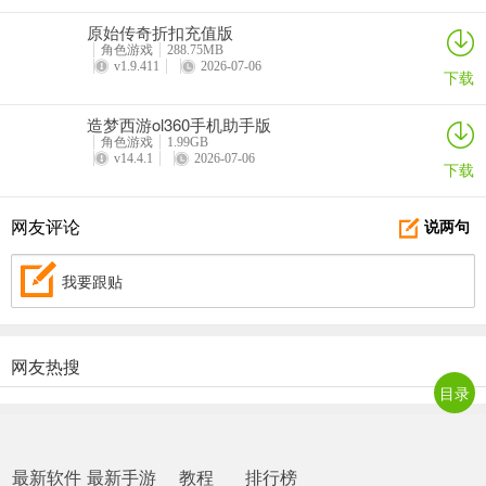
5、艾丝妲
原始传奇折扣充值版
我是艾丝妲，受黑塔女士的委托管理这座空间站。
角色游戏
288.75MB
v1.9.411
2026-07-06
下载
如何面对各抒己见的科员，如何直接又不失礼貌地回复博识学会的种
种刁难——黑塔女士不擅长的事，都交给我吧！
造梦西游ol360手机助手版
角色游戏
1.99GB
毕竟指挥空间站…总比继承家业简单！
v14.4.1
2026-07-06
下载
网友评论
说两句
崩坏星穹铁道苹果版角色快速升级攻略
在游戏中角色是战斗中的核心单位，能力属性是极其重要的，这些都
我要跟贴
要有等级的支撑。那么在崩坏星穹铁道角色怎么快速升级？这个是很
多玩家都想要知道的，下面就请看崩坏星穹铁道角色快速升级攻略。
网友热搜
目录
目前的角色数量虽然说不多，但是每个角色都有有对应作用的，所以
说练级的话也是很重要的操作，快速提升到满级对于战斗是非常有利
的一个操作。
最新软件
最新手游
教程
排行榜