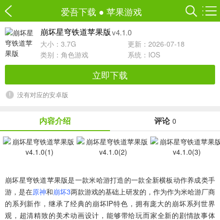
爱吾下载
●
苹果游戏
v4.1.0
崩坏星穹铁道苹果版
大小：3.7G
更新：2026-07-18
类别：
角色游戏
系统：IOS
立即下载
没有对应的安卓版
内容介绍
评论
0
崩坏星穹铁道苹果版
是一款米哈游打造的一款全新横板动作养成类手
游，是在
原神
和
崩坏3
两款游戏的基础上研发的，作为作为米哈游厂商
的系列新作，继承了经典的崩坏IP特色，拥有庞大的崩坏系列世界
观，超清精致的美术动画设计，能够带给玩而家全新的剧情故事体