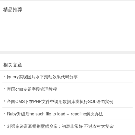
游戏特色
精品推荐
【搭乘银河列车，穿梭万象世界】
封印奇物的空间站、冰河永冻的异星球、巡猎孽物的巨型舰队...列车
停靠的每一站，都是前所未见的银河风貌！以科技封印无数怪异的
「无明之间」，为何无力收容「你」的躯壳？极寒地表上唯一温度正
常的坐标，究竟隐藏着怎样的秘密？玉石妙算、几近仙法的长生种联
盟，缘何反被长生所困？自由探索光怪陆离的文明与世界，揭开异相
背后的谜团吧！
相关文章
【品质音画，匠心呈现】
jquery实现图片水平滚动效果代码分享
《星穹铁道》的剧情表现由游戏引擎实时渲染。全新研发的角色表情
帝国cms专题字段管理教程
系统增添了人物的鲜活，与高规格的场景相得益彰，提升了整体演出
帝国CMS下在PHP文件中调用数据库类执行SQL语句实例
表现张力。米哈游旗下国人原创音乐团队HOYO-MiX的创作，更让人
仿佛身临其境这场银河冒险之旅。你将直面异物「星核」在银河间引
Ruby升级后no such file to load -- readline解决办法
发的种种异变和危机，在争执与携手之间亲历一段又一段邂逅。用自
己的意志做出选择，抵达故事的结局吧！
刘强东谈富豪捐别墅赠乡亲：初衷非常好 不过农村太复杂