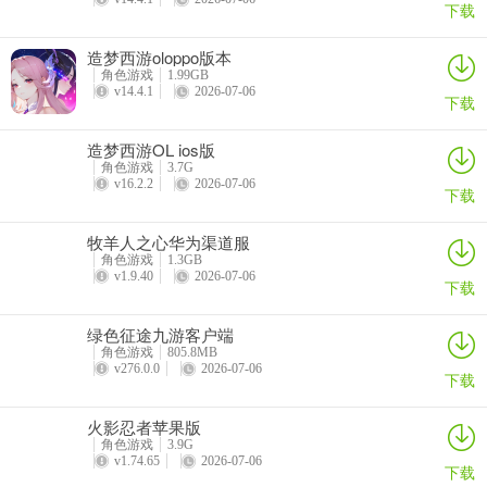
下载
3、佩拉
造梦西游oloppo版本
我是佩拉格娅？谢尔盖耶夫娜，你可以叫我「佩拉」。作为情报官，
角色游戏
1.99GB
对情报进行研究、记录、分析是我的长项。至于做出怎样的决断，那
v14.4.1
2026-07-06
下载
是长官的事。
造梦西游OL ios版
手机壳？咳…这与工作无关。
角色游戏
3.7G
v16.2.2
2026-07-06
下载
4、黑塔
牧羊人之心华为渠道服
角色游戏
1.3GB
我是黑塔，空间站「黑塔」的主人…仅限于法律上。
v1.9.40
2026-07-06
下载
造好这地方，放完东西，我就不管了
绿色征途九游客户端
角色游戏
805.8MB
——现在和你说话的，是我远程操纵的人偶。
v276.0.0
2026-07-06
下载
好看当然是好看的，但跟我小时候比，勉强七分相似吧。
火影忍者苹果版
角色游戏
3.9G
v1.74.65
2026-07-06
下载