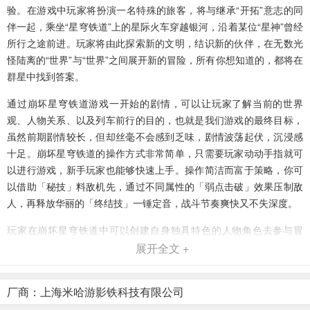
验。在游戏中玩家将扮演一名特殊的旅客，将与继承“开拓”意志的同
伴一起，乘坐“星穹铁道”上的星际火车穿越银河，沿着某位“星神”曾经
所行之途前进。玩家将由此探索新的文明，结识新的伙伴，在无数光
怪陆离的“世界”与“世界”之间展开新的冒险，所有你想知道的，都将在
群星中找到答案。
通过崩坏星穹铁道游戏一开始的剧情，可以让玩家了解当前的世界
观、人物关系、以及列车前行的目的，也就是我们游戏的最终目标，
虽然前期剧情较长，但却丝毫不会感到乏味，剧情波荡起伏，沉浸感
十足。崩坏星穹铁道的操作方式非常简单，只需要玩家动动手指就可
以进行游戏，新手玩家也能够快速上手。操作简洁而富于策略，你可
以借助「秘技」料敌机先，通过不同属性的「弱点击破」效果压制敌
人，再释放华丽的「终结技」一锤定音，战斗节奏爽快又不失深度。
玩家在崩坏星穹铁道中可以创建自身独具特色的人物角色去参与冒
险，培养自己的英雄来完成诸多的战斗，释放各种不同的作战技能招
展开全文 +
式来进行打斗，而且很多的华丽的招式还可以自由组成，玩家在决斗
的过程中还能够转换自身的角色，掌握竞技场的节奏感，有喜欢的朋
厂商：上海米哈游影铁科技有限公司
友可千万别错过！