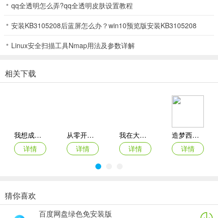
【百策克敌，战意奔涌】
qq全透明怎么弄?qq全透明皮肤设置教程
《星穹铁道》采用了全新的指令式战斗系统，操作简洁而富于策略。
安装KB3105208后蓝屏怎么办？win10预览版安装KB3105208
你可以借助「秘技」料敌机先，通过不同属性的「弱点击破」效果压
制敌人，再释放华丽的「终结技」一锤定音，战斗节奏爽快又不失深
Linux安全扫描工具Nmap用法及参数详解
度。而在随机迷宫「模拟宇宙」中，出人意料的随机事件、近百种迥
然不同的「祝福」和「奇物」将给你带来不可思议的能力增幅，以挑
相关下载
战更加无法预知的战斗环境。
【奇人异士，星海同游】
冒险诚可贵，友情价更高！别孤身一人上车，快为星海中邂逅的数十
位伙伴们备好车票、共赴奇旅吧！精灵古怪的失忆少女，高洁正直的
我想成为影之强者国际服最新版本
从零开始：结束
我在大清当皇帝折扣端
造梦西游ol腾讯版
银鬃铁卫，处事慵懒的云骑将军，甚至行踪诡秘的职装丽人...除了与
详情
详情
详情
详情
伙伴们携手对抗「星核」危机，共同经历一段段笑泪交织的大冒险，
也别忘记通过短信聊天增进友谊、分享奇遇，或是共同完成「同行任
务」，了解旅伴们更多不为人知的经历和故事......
猜你喜欢
崩坏星穹铁道苹果版角色介绍
原始传奇oppo版登录器
梦幻西游ios版
永恒之塔2苹果版
原始传奇百度客户端
1、三月七
百度网盘绿色免安装版
详情
详情
详情
详情