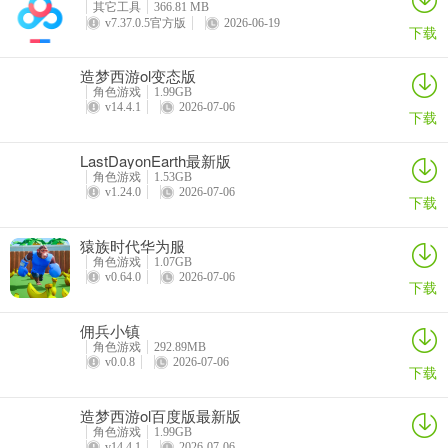
其它工具
366.81 MB
「三月七」这个名字嘛，是用来纪念我从列车上醒来那天的。
v7.37.0.5官方版
2026-06-19
下载
毕竟我是谁，原来叫什么，来自哪里…这些我都忘得一干二净啦。
造梦西游ol变态版
角色游戏
1.99GB
哎呀，说这干嘛，扫兴。
v14.4.1
2026-07-06
下载
反正我就赖在列车上，跟着它一站一站走下去，说不定哪天就能够找
LastDayonEarth最新版
到自己的过去啦~
角色游戏
1.53GB
v1.24.0
2026-07-06
下载
2、希露瓦
猿族时代华为服
角色游戏
1.07GB
v0.64.0
2026-07-06
穿过商店街，沿着火花塞的香气，就能找到我——希露瓦的「永动」
下载
机械屋。
佣兵小镇
你说闻不出来？唔，鼻子不灵光，耳朵还能用吧？
角色游戏
292.89MB
v0.0.8
2026-07-06
下载
找音响声音最大的铺子就对了！
造梦西游ol百度版最新版
角色游戏
1.99GB
v14.4.1
2026-07-06