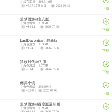
其它工具
366.81 MB
v7.37.0.5官方版
2026-06-19
下载
二、炼器任务
造梦西游ol变态版
角色游戏
1.99GB
v14.4.1
2026-07-06
玩家可以根据自己的情况，对自己的装备和法宝进行强化，五行真金
下载
和太乙真金失败会降低等级，五行精金和太乙精金失败不会降低等
级，建议+4以后使用五行精金和太乙精金。
LastDayonEarth最新版
角色游戏
1.53GB
v1.24.0
2026-07-06
三、挂机任务
下载
猿族时代华为服
角色游戏
1.07GB
挂机是玩家获得经验的主要方法之一，在线时，玩家可以礼券或者仙
v0.64.0
2026-07-06
下载
石加速一小时快速获取经验，离线时，玩家也可以使用加速符挂机获
取经验。
佣兵小镇
角色游戏
292.89MB
四、斗剑任务
v0.0.8
2026-07-06
下载
造梦西游ol百度版最新版
角色游戏
1.99GB
斗剑天梯是让玩家角逐天梯名次的场所，每日19:00后会结算天梯名次
v14.4.1
2026-07-06