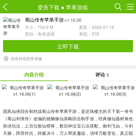
爱吾下载
●
苹果游戏
v1.16.06
蜀山传奇苹果手游
大小：754.9 M
更新：2026-07-18
类别：
角色游戏
系统：IOS
立即下载
没有对应的安卓版
内容介绍
评论
0
国风仙侠回合制对战
蜀山传奇苹果手游
，是还珠楼主的天下第一奇书
《蜀山剑侠传》改编的烧脑修仙策略回合制手游，经典修仙题材角色
扮演玩法，上百位散仙橙将，数百种法宝心法搭配，御剑飞仙，斗剑
天梯，阵营对抗，跨服决斗，万人帮派鏖战，演绎万般变化，真正聪