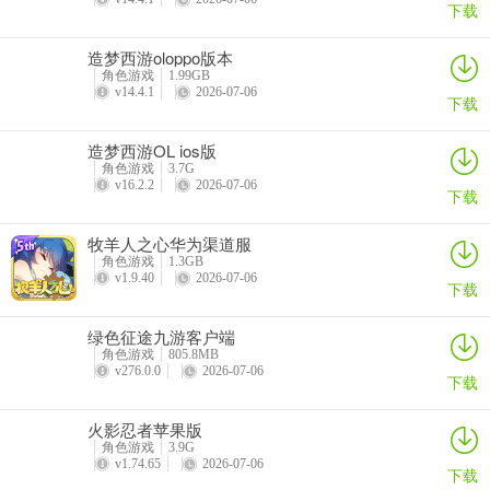
下载
给予奖励，名次越高，可获得的奖励越好。
造梦西游oloppo版本
五、斗剑历练任务
角色游戏
1.99GB
v14.4.1
2026-07-06
下载
斗剑历练是玩家磨练自我，挑战极限的场所，在这里可以获得增益
造梦西游OL ios版
角色游戏
3.7G
Buff和各种道具及礼券。斗剑历练的默认冷却时间为5分钟，可以花费
v16.2.2
2026-07-06
下载
仙石立刻冷却。斗剑需要历练体力，历练体力每小时增加1点。斗剑历
练分为两步，第一步选择历练种类，第二步击败历练对手。击败了某
牧羊人之心华为渠道服
个历练种类的5个历练对手即可获得历练奖励。历练种类和历练对手支
角色游戏
1.3GB
持刷新，每次刷新需要消耗100银币。
v1.9.40
2026-07-06
下载
六、师门任务
绿色征途九游客户端
角色游戏
805.8MB
v276.0.0
2026-07-06
下载
玩家每天可以完成5次师门任务，这也是玩家获取经验的方式之一，玩
火影忍者苹果版
家可以免费刷新5次来选择经验较多的那个任务。
角色游戏
3.9G
v1.74.65
2026-07-06
七、宝石镶嵌
下载