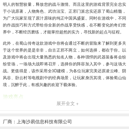
明人的智慧较量，释放您的战斗激情。而且这里的游戏背景完全忠实
于小说原著，人物角色、武功法宝、正邪门派忠实还原了蜀山精髓，
为广大玩家呈现了原汁原味的纯正中国风盛宴。同时在游戏中，不同
的作战技巧和方式带给你全新的作战享受快感，在不断变化的奇幻世
界中，不断经历磨练，才能掌控超然的实力，寻找新的起点与征程。
此外，在蜀山传奇这款游戏中你将会通过不断的冒险来了解到更多关
于这个世界的是是非非，自古正邪不两立，如何选择，都在于你。以
及游戏中将会出现大量熟悉的知名人物，各种强悍的武器装备将会纷
纷登场，一场场大战即将召开，选择你的阵容加入其中，参与这场大
战。更值得是，该作采用全3D建模，为各位玩家完美还原凌云峰、阴
风谷、卧云村等电视剧中的经典场景，让玩家身历其境，体验蜀山仙
境，沉醉于此，有感兴趣的欢迎下载体验。
游戏亮点
展开全文 +
1、各种神级的灵兽灵宠，绚丽的时装，超阶的武器，体验不一样的精
彩世界，自由穿梭于蜀山仙界。
厂商：上海沙易信息科技有限公司
2、人物独特成长体系，每一场战斗都会为你带来实质性的改变，且都