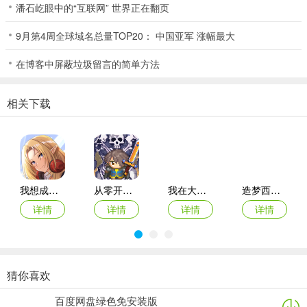
潘石屹眼中的“互联网” 世界正在翻页
一、酒馆招将任务
9月第4周全球域名总量TOP20： 中国亚军 涨幅最大
在博客中屏蔽垃圾留言的简单方法
10级时接到任务在酒馆处招募散仙，10级时可以带一名散仙，然后每
10级可以多招募一名。
相关下载
在招募界面左下方有一个免费刷新时间，每1小时有1次免费刷新将领
的机会。当免费时间，别犹豫就用它了。酒馆里每次刷新出6名随机将
领。当免费时间没有到时，也可以使用仙石或者礼券刷新酒馆。一般
手动刷新几次就可以出蓝色品质以上的散仙，自动刷新可以选择将领
的品质，以及最大刷新次数。仔细看散仙的“潜力”和“资质”，这是决定
散仙强弱的重要标志。
我想成为影之强者国际服最新版本
从零开始：结束
我在大清当皇帝折扣端
造梦西游ol腾讯版
详情
详情
详情
详情
①：无论怎样，刷出蓝色的散仙就先招募过来（如果是1、10潜力以
上的就更好了）
②：然后再手动刷新出蓝色散仙给20级预备着。
猜你喜欢
③：如果第一个蓝色散仙潜力太低，新刷出1、1以上的，可以解雇掉
原始传奇oppo版登录器
梦幻西游ios版
永恒之塔2苹果版
原始传奇百度客户端
百度网盘绿色免安装版
第一个，将第二个招募过来后再手动刷新。
详情
详情
详情
详情