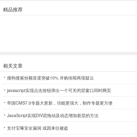
将由玩家自行设定属性值。
精品推荐
3、在游戏中亲身经历感受各色人物之间的羁绊，跨越时空的对决，欣
赏到一场精彩的蜀山传奇故事集。
新手攻略
今天为大家的带来的蜀山传奇新手攻略，希望对各位剑仙有所帮助。
首先来介绍一下游戏中的三种职业：
相关文章
儒的作用很明确，输出和控制（混乱+沉默）；
搜狗搜索份额首度突破10% 并购传闻再现疑云
道主要做T兼职输出（控制效果只有1个，就是眩晕）；
javascript实现点击按钮弹出一个可关闭层窗口同时网页
释属于万金油，即可以输出，也可以做T，但在初期技能装备没成型
的时候主要地位是辅助，如果装备和法宝成型的话，以后期的技能和
帝国CMS7.0专题大更新，功能更强大，制作专题更方便
法宝来算，输出和抑制作用非常强；
JavaScript实现DIV层拖动及动态增加新层的方法
目前比较流行阵容搭配有2道1儒2释、1道2儒2释（推荐这两种）
支付宝曝安全漏洞 或因来往被盗
了解了基本职业，我们现在进入游戏