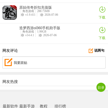
原始传奇折扣充值版
角色游戏
288.75MB
玩家可以根据自己的属性购买自己所需要的宝石，镶嵌宝石时需要使
v1.9.411
2026-07-06
下载
用相应的打孔石开孔。高级宝石可以由低级宝石合成，也可以在商城
中购买，宝石合成可能会失败，所以一定要去买宝石保护符哦。
造梦西游ol360手机助手版
角色游戏
1.99GB
v14.4.1
2026-07-06
八、购买秘籍
下载
网友评论
说两句
玩家可以为自己的散仙购买强力的心法来增强战力哦。
我要跟贴
买完心法后可以在技能心法中为自己的散仙学习装备，装备后还可以
用修为来升级自己的心法，让自己的散仙变得更为的强大。
九、修炼
网友热搜
目录
玩家可以在选择地点修炼增加自己的修为！
最新软件
最新手游
教程
排行榜