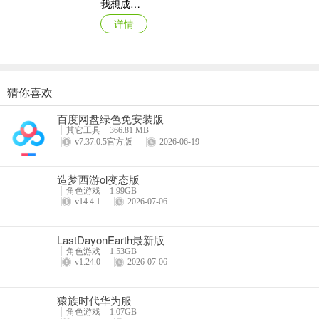
我想成为影之强者国际服最新版本
详情
木镐制作方法：
第1步：点地面上的工具箱打开合成界面
第2步：点木镐图标
猜你喜欢
原始传奇oppo版登录器
第3步：点制作按钮
百度网盘绿色免安装版
详情
其它工具
366.81 MB
你的合成界面里没有木镐？先去撸树吧！——撸树是新手第一步吖！
v7.37.0.5官方版
2026-06-19
造梦西游ol变态版
角色游戏
1.99GB
准备好了工具，咱们就要开始挖矿了，一般不推荐新手们去天然矿洞，
v14.4.1
2026-07-06
在挖矿之前，咱们先来介绍一下，怎么看高度（通常所说的层，比如钻
LastDayonEarth最新版
在主界面点左上角的小地图，打开3D区域地图，左下角的高度就是层数
角色游戏
1.53GB
v1.24.0
2026-07-06
猿族时代华为服
在家附近的地方，远一块风水宝地，向下挖吧，通常有楼梯式与直下式
角色游戏
1.07GB