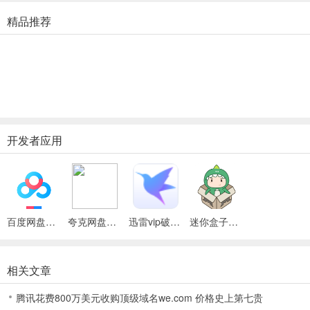
问：打火石怎么合成？
精品推荐
答：通过【制作台—常用标签页】用铁锭和火石合成
问：地心门砖怎么合成？
答：通过【制作台—建筑标签页】用远古宝石和黑曜石合成
问：火石怎么得到？
开发者应用
答：破坏沙砾方块获得
问：铁锭怎么得到？
答：用石镐挖到铁矿后，通过熔炉烧成铁锭
百度网盘绿色免安装Pc电脑版
夸克网盘官方正式版
迅雷vip破解版永久会员2024版
迷你盒子手机版
问：远古宝石怎么得到？
相关文章
答：杀地心人获得地心之眼
腾讯花费800万美元收购顶级域名we.com 价格史上第七贵
使用后它会探测到地牢（在地心之眼消失的位置垂直向下挖）