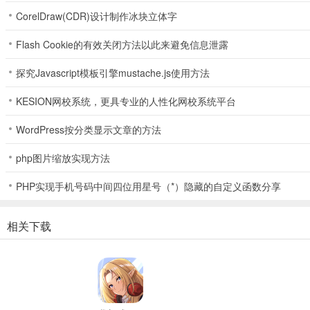
地牢里面有箱子，箱子里有远古宝石
CorelDraw(CDR)设计制作冰块立体字
Flash Cookie的有效关闭方法以此来避免信息泄露
问：地心人哪里比较多？
探究Javascript模板引擎mustache.js使用方法
答：月隐、月圆的夜晚，地心人比较多（每隔三个普通夜晚，就会有一
KESION网校系统，更具专业的人性化网校系统平台
问：黑曜石怎么得到？
WordPress按分类显示文章的方法
答：水遇到静态（非流动）的岩浆会变成黑曜石（注：只有钻石镐才能
php图片缩放实现方法
迷你世界钻石矿要怎么挖
PHP实现手机号码中间四位用星号（*）隐藏的自定义函数分享
俗话说，要想生存好，矿石不能少！想要生存屌，钻石不能少！
相关下载
那么，怎样挖矿才能最有效率？怎样有针对性的去挖矿呢？如果你也有
这就是《迷你世界》最基本的7种矿石，从左到右分别是煤→铁→黄金