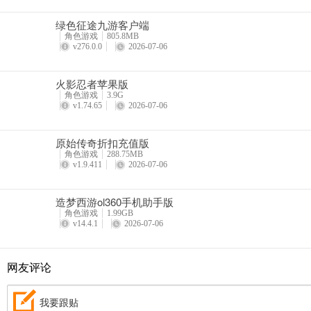
【周年活动盘点】
绿色征途九游客户端
角色游戏
805.8MB
十年相伴，初心不改，迷你世界十周年福利活动大盘点：
v276.0.0
2026-07-06
登录即领“十周年嘉宾”限定称号，完成心愿任务领“十年之约” 限定
火影忍者苹果版
年周年装扮限时返场，迷你季S7全新启程，与你共赴下一段美好时光！
角色游戏
3.9G
v1.74.65
2026-07-06
原始传奇折扣充值版
角色游戏
288.75MB
v1.9.411
2026-07-06
造梦西游ol360手机助手版
角色游戏
1.99GB
v14.4.1
2026-07-06
网友评论
我要跟贴