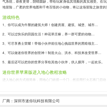
气系统，昼夜更替，阴晴圆缺，带给玩家身临其境般的真实感受。在玩
地冒险，广袤的世界地图和千奇百怪的小动物，将让这场冒险之旅变的
游戏特色
1、你可以成为牛掰的建筑大师！创建房屋、建筑、城堡、城市…
2、可以过快乐的田园生活！种花草庄稼，养一群可爱的动物…
3、可尽享勇士荣耀！带领小伙伴前往地心挑战世界的黑暗领主…
4、可以做迷你世界的创世神！制造火山、洪水、科技来改变世界…
5、最后还可以把你的世界分享给其他小伙伴，供人膜拜，一起欢乐。
迷你世界苹果版进入地心教程攻略
进入地心的方式很简单，用地心门砖搭一个门，然后用打火石将门启动
请注意：门内空间必须是2x3格子（如下图所示）
厂商：深圳市迷你玩科技有限公司