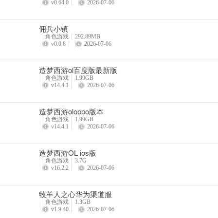
v0.64.0
2026-07-06
一般推荐挖到第11层即可，再往下就可能挖到岩浆了！
佣兵小镇
角色游戏
292.89MB
v0.0.8
2026-07-06
挖到11层以后，就可以开始探矿了！
造梦西游ol百度版最新版
角色游戏
1.99GB
记得多准备一些火把，然后养成在固定方向插火把的习惯（比如始终只
v14.4.1
2026-07-06
更新日志
造梦西游oloppo版本
角色游戏
1.99GB
v1.54.1版本
v14.4.1
2026-07-06
【周年庆典狂欢】
造梦西游OL ios版
[时光岛盛大开放]：十周年庆典地图上线，开设多个欢乐区域狂欢庆
角色游戏
3.7G
v16.2.2
2026-07-06
蛋待探索；
[新老嘉宾来捧场]：小恶魔和周年商人限时回归冒险世界！可以向周
牧羊人之心华为渠道服
角色游戏
1.3GB
[玩家地图周年献礼]：《迷你世界：轮回》十周年玩家自制整合包上线
v1.9.40
2026-07-06