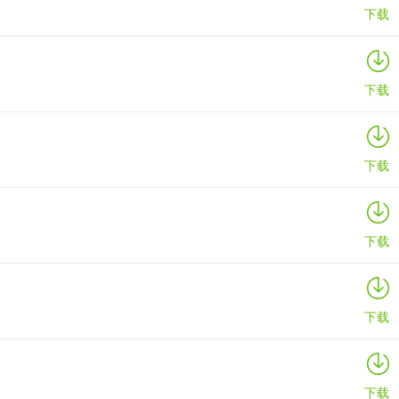
下载
下载
的地下王国，也不怕迷路啦！！！
下载
下载
蹦迪狂欢；还有烟花工坊、蹦床夺杯、鱼池吞食等趣味玩法。还有隐藏彩
下载
大恶魔成为你的专属宠物；
相！
下载