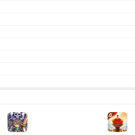
个月圆/月隐夜晚）
挖动黑曜石方块）
这样的疑问，不妨耐心看完本文，你就是下一个钻石大神！
→蓝晶→孔雀石→电石→钻石。