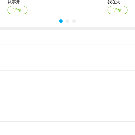
从零开始：结束
我在大清当皇帝折扣端
详情
详情
梦幻西游ios版
永恒之塔2苹果版
详情
详情
因为那里很黑，黑的地方就有危险！危险就意味着容易死，死了就会掉光
石在16层以下）
两种方式，推荐大家使用直下式，省时间，但是需要做大量的梯子（还是