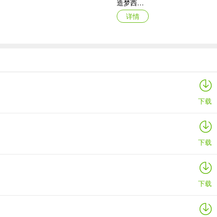
造梦西游ol腾讯版
详情
原始传奇百度客户端
详情
下载
身上所有的东西！
下载
下载
去撸木头吧）