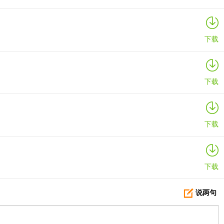
下载
限时1元珍藏，地图打卡兑换周年好礼；更有花小楼与兔美美焕新登场，历
下载
下载
下载
说两句