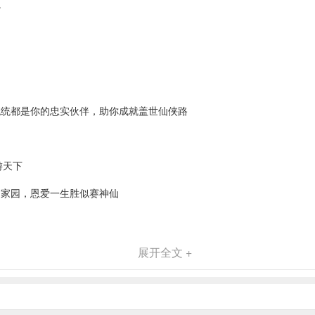
。
统统都是你的忠实伙伴，助你成就盖世仙侠路
游天下
幻家园，恩爱一生胜似赛神仙
展开全文 +
你打破桎梏，畅快人生不亦乐乎