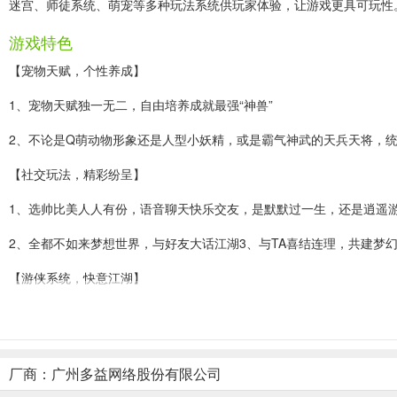
迷宫、师徒系统、萌宠等多种玩法系统供玩家体验，让游戏更具可玩性
游戏特色
【宠物天赋，个性养成】
1、宠物天赋独一无二，自由培养成就最强“神兽”
2、不论是Q萌动物形象还是人型小妖精，或是霸气神武的天兵天将，
【社交玩法，精彩纷呈】
1、选帅比美人人有份，语音聊天快乐交友，是默默过一生，还是逍遥
2、全都不如来梦想世界，与好友大话江湖3、与TA喜结连理，共建梦
【游侠系统，快意江湖】
1、行侠仗义自由PK，少年游侠意气风发，拒绝枯燥乏味的打怪升级
想要学金庸笔下的英雄肆意闯东西游人间？梦想世界的游侠PK系统帮
厂商：广州多益网络股份有限公司
【九大职业，全新玩法】