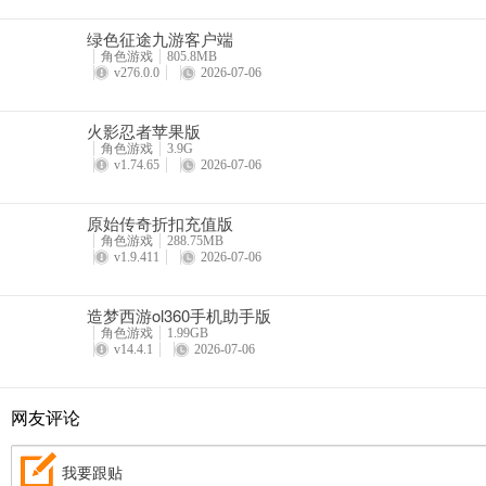
4、职业简评：
绿色征途九游客户端
圣骑拥有解毒、治疗、复活的技能，其【净化术】是唯一的解毒技能。
角色游戏
805.8MB
v276.0.0
2026-07-06
然而却不能算单纯的辅助型职业，领悟了【十字连击】后在战斗中亦能
5、部分招式简介：
火影忍者苹果版
角色游戏
3.9G
生命链接（普系）：为自身与目标附加链接状态多个回合，链接单位受
v1.74.65
2026-07-06
共鸣道标（巧系）：恢复目标生命值，并为目标附加道标状态；己方其
原始传奇折扣充值版
角色游戏
288.75MB
十字连击（猛系）：连续攻击同一目标2次，只能在自身当前血量大于
v1.9.411
2026-07-06
造梦西游ol360手机助手版
【死骑】
角色游戏
1.99GB
v14.4.1
2026-07-06
1、职业名称：死骑
网友评论
2、可选择角色：霹雳火、白无忧、赤红莲、苏菲亚
3、职业定位：输出职业，擅长攻击并附加减益状态
我要跟贴