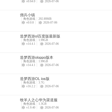
4、职业简评：
v0.64.0
2026-07-06
猎人的培育方向较为多样，可利用自己层出不穷的控制效果进行辅助
佣兵小镇
隐】这一招式令宠物隐身，使自身的攻击中附加宠物的部分伤害，高速
角色游戏
292.89MB
v0.0.8
2026-07-06
5、部分招式简介：
造梦西游ol百度版最新版
虚空禁锢（巧系）：攻击目标，并有一定概率使目标进入禁锢状态，无
角色游戏
1.99GB
v14.4.1
2026-07-06
一箭双雕（普系）：攻击同一列2个目标；若一列中只有1个目标，则攻
暗影袭击（猛系）：攻击目标，并为自身和宠物附加高级偷袭状态，该
造梦西游oloppo版本
角色游戏
1.99GB
v14.4.1
2026-07-06
【圣骑】
造梦西游OL ios版
角色游戏
3.7G
1、职业名称：圣骑
v16.2.2
2026-07-06
2、可选择角色：霹雳火、白无忧、赤红莲、苏菲亚
牧羊人之心华为渠道服
角色游戏
1.3GB
3、职业定位：辅助职业，擅长单体恢复
v1.9.40
2026-07-06