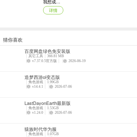
4、职业简评：
我想成为影之强者国际服最新版本
详情
如果你喜欢拯救世界扭转战局，那战士是一个不错的选择。战士的王牌
增加防御属性，较难被针对。然而这一职业对战术素养要求较高，需要
5、部分招式简介：
猜你喜欢
裂石穿云（普系）：攻击敌方前排目标，对后排目标也造成伤害，伤害
原始传奇oppo版登录器
百度网盘绿色免安装版
详情
望梅止渴（巧系）：攻击目标，恢复自身生命值，恢复量为造成伤害的2
其它工具
366.81 MB
v7.37.0.5官方版
2026-06-19
破军六式（猛系）：敌方随机攻击四次，若攻击目标相同，则伤害逐步
造梦西游ol变态版
角色游戏
1.99GB
v14.4.1
2026-07-06
【猎人】
LastDayonEarth最新版
1、职业名称：猎人
角色游戏
1.53GB
v1.24.0
2026-07-06
2、可选择角色：逍遥侠、燕歌行、千幻蝶、风铃儿
3、职业定位：输出与封系职业，擅长封印、驾驭宠物和干扰控制
猿族时代华为服
角色游戏
1.07GB