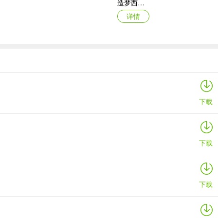
造梦西游ol腾讯版
详情
翻盘、收割全场。“金戈铁马”使战士成为队伍的强力肉盾，攻击后自己
原始传奇百度客户端
详情
下载
和防御操作；随着招式等级提高，攻击次数将逐渐增加到6次
下载
下载