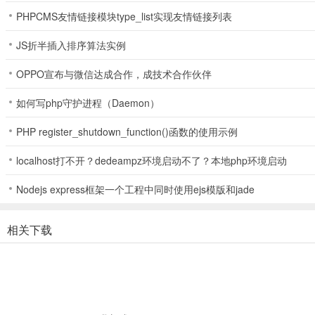
PHPCMS友情链接模块type_list实现友情链接列表
侠客是优秀的单体爆发能力者和保命能力者，如果你是喜欢爆发型输出
点就是使用之后会眩晕一回合，如果这一招式没有秒掉对方则很可能会
JS折半插入排序算法实例
5、部分招式简介：
OPPO宣布与微信达成合作，成技术合作伙伴
三环套日（猛系）：连续攻击目标三次，之后进入眩晕状态，下回合不
如何写php守护进程（Daemon）
命悬一线（巧系）：攻击目标后，给自己附加龟息状态一回合，若在龟
PHP register_shutdown_function()函数的使用示例
分身化影（普系）：召唤一个拥有本体一半属性的分身，分身会随机使
localhost打不开？dedeampz环境启动不了？本地php环境启动
Nodejs express框架一个工程中同时使用ejs模版和jade
【战士】
相关下载
1、职业名称：战士
2、可选择角色：霹雳火、白无忧、赤红莲、苏菲亚
3、职业定位：输出职业，攻守兼备和高生存能力