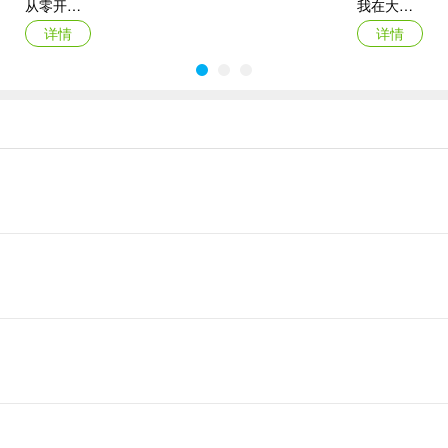
从零开始：结束
我在大清当皇帝折扣端
详情
详情
招式【破军六式】使战士拥有不凡的输出功效，连续多次攻击对手，残局
了解双方各职业招式特点，针对性使用特殊效果进行克制才能掌控战场
值为前排所受伤害的一半
梦幻西游ios版
永恒之塔2苹果版
详情
详情
5%，对鬼魂生物无效
降低，使用后人物进入透支状态；透支状态下无法使用攻击类特技、招式