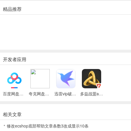
1、战士、侠客、鬼武者、法师、巫师、巫妖、武僧、术士、阴阳师
精品推荐
2、九大门派职业天赋异禀，百变搭配自由成长，书写一段段梦想世界
【梦想场景，天马行空】
1、磅礴北漠飘渺仙境，多样场景体验天马行空
2、这里有仿佛世外仙境的潘多拉森林，有魔幻钢琴、旋转木马等有趣
开发者应用
梦想世界3手游什么职业厉害？职业介绍攻略
【侠客】
百度网盘绿色免安装Pc电脑版
夸克网盘官方正式版
迅雷vip破解版永久会员2024版
多益战盟app
1、职业名称：侠客
2、可选择角色：逍遥侠、燕歌行、千幻蝶、风铃儿
相关文章
3、职业定位：输出职业，擅长单体爆发
修改ecshop底部帮助文章条数3改成显示10条
4、职业简评：