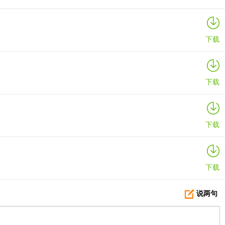
较少，但有回春状态的治疗加成。虽然圣骑拥有这三个超强的辅助技能，
下载
下载
复效果
下载
下载
说两句