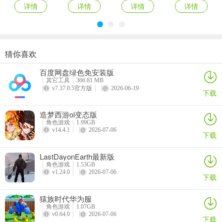
特殊技能：
详情
详情
详情
详情
由于变异后的芙蓉攻击资质比法力资质还要高，所以觉得多数人都是
猜你喜欢
拿来做攻宠，而且特殊技能比较鸡肋，基本都是打掉不用的。而且体
原始传奇oppo版登录器
梦幻西游ios版
永恒之塔2苹果版
原始传奇百度客户端
力和防御资质比较一般，但是速度资质不错，目前主流的勄功打法，
百度网盘绿色免安装版
详情
详情
详情
详情
隐身一般较少因为隐身+高连伤害就少了40%，剑气就不介绍了。
其它工具
366.81 MB
v7.37.0.5官方版
2026-06-19
下载
勄攻：高必杀、高连、高神佑、高勇敢、高强壮、高敏捷、审判【上
述技能只要宠物+护符能凑足即可，没有高级可以用低级下位替代】如
造梦西游ol变态版
果想要打造隐攻的话，可以把高强壮和敏捷换成高隐身、高强力或者
角色游戏
1.99GB
v14.4.1
2026-07-06
下载
高偷袭即可。
九头鸟
LastDayonEarth最新版
角色游戏
1.53GB
v1.24.0
2026-07-06
下载
特殊技能：
猿族时代华为服
角色游戏
1.07GB
v0.64.0
2026-07-06
下载