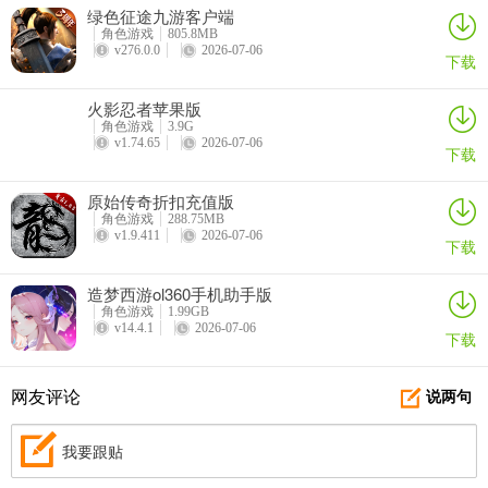
灵羊仙子的特殊技能稳定150%伤害非常好用，还没有使用要求，加上
绿色征途九游客户端
角色游戏
805.8MB
出色的资质，相当多人会进行打造。目前比较主流的勄功还有一些耐
v276.0.0
2026-07-06
下载
加点的持久战灵羊。
火影忍者苹果版
勄功：高敏捷、高神佑、高勇敢、高强力、流云、高必杀、审判（感
角色游戏
3.9G
知）【上述技能只要宠物+护符能凑足即可，没有高级可以用低级下位
v1.74.65
2026-07-06
下载
替代】
原始传奇折扣充值版
持久：高必杀、高强壮、高吸血、高勇敢、流云、高保命、夜战（审
角色游戏
288.75MB
判、幸运、偷袭、感知、驱鬼、再生）【上述技能只要宠物+护符能凑
v1.9.411
2026-07-06
下载
足即可，没有高级可以用低级下位替代】追求就是不能被一下敲死，
然后通过高吸血和保命持续回血输出。
造梦西游ol360手机助手版
角色游戏
1.99GB
耐攻：高必杀、高防御、高吸血、高保命、高报复、流云、反击（夜
v14.4.1
2026-07-06
下载
战）【上述技能只要宠物+护符能凑足即可，没有高级可以用低级下位
替代】实际上耐攻技能和持久区别不大，只是耐攻面对法术攻击会更
网友评论
说两句
伤而已，一般小技能带反击会更好。
85级携带宠物的大致打造方法就这么多了，其实还有不少其他的打法
我要跟贴
的，但是打造人数较少这里就不一一列举了。