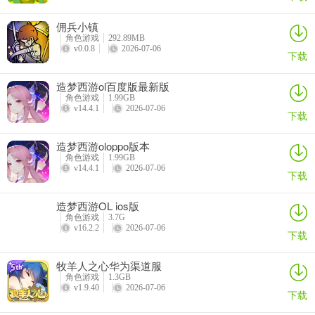
拥有85级最高法力资质，而且速度资质、防御资质都很不错，自带的
佣兵小镇
大法特殊技能雷厉风行也较为实用，目前主流打法是按照资质决定
角色游戏
292.89MB
的。
v0.0.8
2026-07-06
下载
血法：高法爆、高法连、高神佑、大法、高灵蕴、高强壮、审判【上
造梦西游ol百度版最新版
述技能只要宠物+护符能凑足即可，没有高级可以用低级下位替代】
角色游戏
1.99GB
v14.4.1
2026-07-06
下载
血毒法：高法爆、高毒、高神佑、大法、高灵蕴（高法连或者高防
御）、高强壮、审判【上述技能只要宠物+护符能凑足即可，没有高级
造梦西游oloppo版本
可以用低级下位替代】血毒打法比较多，对于高灵蕴、高法爆、高法
角色游戏
1.99GB
连、高防御看资质取舍，血毒法站场比较重要，所以保命的技能必不
v14.4.1
2026-07-06
下载
可少。基本上打造完后用到一百多级也不会落伍。
造梦西游OL ios版
灵羊仙子
角色游戏
3.7G
v16.2.2
2026-07-06
下载
牧羊人之心华为渠道服
特殊技能：
角色游戏
1.3GB
v1.9.40
2026-07-06
下载