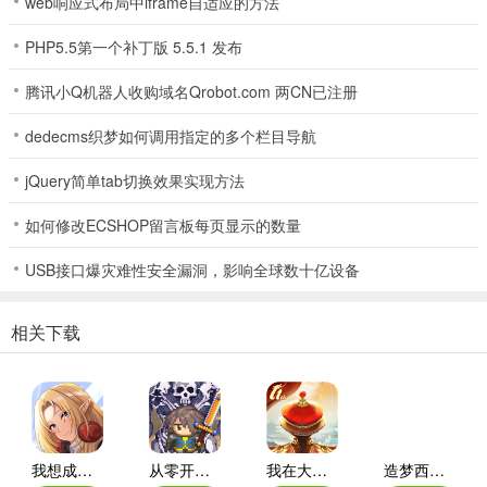
web响应式布局中iframe自适应的方法
PHP5.5第一个补丁版 5.5.1 发布
拥有85级最高攻击资质的47还有高伤害的特殊技能舍身，以及本来就
较高的勄资，所以打法就比较固定，目前47的打造方法如下，剑气流
腾讯小Q机器人收购域名Qrobot.com 两CN已注册
就不介绍了。
dedecms织梦如何调用指定的多个栏目导航
勄功：高必杀、高吸血、高勇敢、高保命、舍身、高敏捷、审判【上
述技能只要宠物+护符能凑足即可，没有高级可以用低级下位替代】追
jQuery简单tab切换效果实现方法
求一发入魂的感觉，极致输入，全靠保命苟着，高吸血回复舍身的消
如何修改ECSHOP留言板每页显示的数量
耗，但是一旦血量低于30%没法用舍身伤害就会少了很多。
血耐舍：高强壮、高强力、高勇敢、高神佑、舍身、高吸血、审判
USB接口爆灾难性安全漏洞，影响全球数十亿设备
【上述技能只要宠物+护符能凑足即可，没有高级可以用低级下位替
代】由于舍身的技能限制为30%血以上才可以使用，而且47的体力资
相关下载
质相当不错，所以可以做血耐舍身，保证输出的同时还有较硬的身
板，是一种不错的选择。
芙蓉仙子
我想成为影之强者国际服最新版本
从零开始：结束
我在大清当皇帝折扣端
造梦西游ol腾讯版