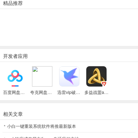
十四主角，个性十足，高质量建模搭配全新的染色方案，更加靓丽。
精品推荐
十一门派、长安城地图清新美丽，精美坐骑设计威武霸气，超萌宠物
等你带回家。
4、特色玩法趣味十足
Q萌可爱的小动物入驻玩家庭院，与小鹦鹉、大黄狗等可爱宠物一同
欢乐嬉戏。长安乐园，等你一同探索自由沙盒世界的奥秘！还有消消
乐等各种小游戏，趣味十足。
开发者应用
神武4苹果版宠物打造攻略（85级篇）
85级又能拥有了更为帅气以及更有意思的特殊技能宠物，相信不少人
都想去弄一只玩玩，下面给大家介绍下85级所能携带的宠物以及打造
百度网盘绿色免安装Pc电脑版
夸克网盘官方正式版
迅雷vip破解版永久会员2024版
多益战盟app
方法吧。
死亡骑士（47）
相关文章
小白一键重装系统软件将推最新版本
特殊技能：