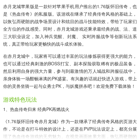
赤月龙城苹果版
是一款针对苹果手机用户推出的1.76版怀旧传奇，也
是《热血传奇》的私服版。该游戏在继承了经典传奇风格的基础上，
以恢弘而硬朗的战争场景设计和炫目的战斗技能特效，带给了玩家们
全方位的作战感受。同时，赤月龙城游戏还秉承最经典的战、法、道
三大职业设定，加入神兵觉醒、封魔、 实时跨服战争等创新玩法系
统，真正带给玩家更畅快的战斗成长体验。
在赤月龙城中，玩家将可以通过丰富的玩法修炼获得更强大的能力，
也可以通过经典刺激的BOSS打宝、副本探险获取稀有的极品装备，
然后利用自身的强大力量，参与到最激情的万人城战和跨服征战中，
亲身体验一场酣畅淋漓的PK盛宴。有兴趣的话就赶快进入游戏，带上
你的灵兽坐骑一起与众勇士PK，与妖魔拼杀吧！欢迎免费下载体验！
游戏特色玩法
1、热血传奇归来 经典PK再燃战火
《1.76版怀旧传奇赤月龙城》作为一款继承了经典传奇风格的页游大
作，不论是在打斗特效的设计上，还是在PVP玩法设定上，都充分展
现了热血传奇游戏的无穷魅力。在视觉画面效果方面，恢弘而硬朗的