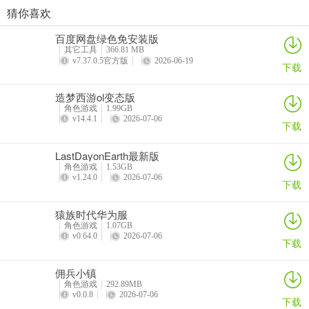
其中核心系统就是：竞技场和副本
猜你喜欢
原始传奇oppo版登录器
梦幻西游ios版
永恒之塔2苹果版
原始传奇百度客户端
你在游戏中获取的所有资源，都是为了在这两个系统中取得更好的成
百度网盘绿色免安装版
详情
详情
详情
详情
其它工具
366.81 MB
绩。而能够决定你竞技场名次，以及副本过多少图的，都是基于以下
v7.37.0.5官方版
2026-06-19
下载
几个元素：
造梦西游ol变态版
等级
角色游戏
1.99GB
v14.4.1
2026-07-06
装备
下载
技能
LastDayonEarth最新版
角色游戏
1.53GB
佣兵
v1.24.0
2026-07-06
下载
下面我会基于这个结构来分别介绍一下各部分的攻略。这里主要介绍
猿族时代华为服
一些心得体会和方法。
角色游戏
1.07GB
v0.64.0
2026-07-06
下载
1.等级篇
佣兵小镇
等级在初期到中期的游戏过程中，是很重要的一个因素，游戏设定了
角色游戏
292.89MB
可以跨10级穿戴装备，也就是10级可以穿20级装备，80级可以穿90
v0.0.8
2026-07-06
下载
级装备，以此类推。所以在关键等级上的领先，往往可以使你领先一