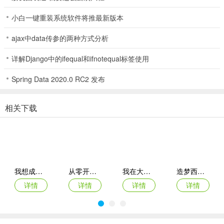
另外，在《赤月龙城》中，玩家们能感受到的不仅仅是正宗的传奇风
格，同时诸多别具匠心的丰富玩法设计更是能叫热爱战斗的勇士欲罢
小白一键重装系统软件将推最新版本
不能。与妖魔拼杀的BOSS副本探秘之旅，与众勇士PK过招的沙城争
ajax中data传参的两种方式分析
霸，以及与成长息息相关的酷炫光翼、至尊兵魂和神戒等玩法，都将
让参与其中的勇士们体验到激情澎湃的传奇经历。还不快些整装待
详解Django中的ifequal和ifnotequal标签使用
发，在缤纷精彩的玩法中，在与妖魔的殊死搏斗中，体验一回最爽、
最过瘾的PK战斗，感受焕然一新的传奇领域！
Spring Data 2020.0 RC2 发布
1.76版怀旧传奇赤月龙城最强攻略
相关下载
玩一个游戏，首先要明确自己的定位和目标，是想去争第一呢？还是
想随便玩玩？自己可以投入多少时间和金钱？只有想明白了这些，才
能够快乐游戏，才不会因为游戏中的得失而影响自己的心情，毕竟我
们是玩游戏是为了开心，不是花钱来受累的。再来读我这篇攻略，你
会知道自己想要的东西，攻略永远只是给你大概了解一下这个游戏，
我想成为影之强者国际服最新版本
从零开始：结束
我在大清当皇帝折扣端
造梦西游ol腾讯版
少走些弯路，真正适合自己的路，是要在游戏中不断体会出来的：
详情
详情
详情
详情
游戏系统及架构
热血屠龙的游戏系统结构其实非常简单，