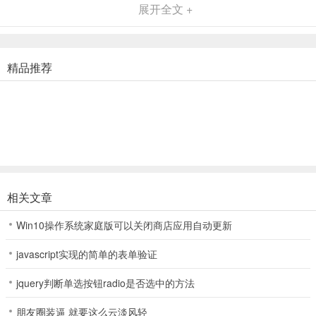
展开全文 +
战争场景设计以及炫目的战斗技能特效都将让玩家们获得全方位的作
战感受。劲爽的战斗成长体验和流畅刺激的战斗过程将为入驻的勇士
提供一场酣畅淋漓的PK盛宴。在燃烧着熊熊战火的战场上，充分感受
斩敌于胯下、万人征战的刺激，每个人都有机会感受，为众勇士心驰
精品推荐
神往的战之传奇，此番每位玩家都将有机会体验！
2、三大职业亮相 各具特色风采尽现
为了让广大玩家回归到最为本真纯粹的热血天地之中，在职业设定
上，《赤月龙城》也充分再现了经典传奇元素的风采。战、法、道三
大职业都将登上游戏所提供的宽广舞台，以各自独特的角色魅力，征
服每一位前来体验的勇者。不管你是向往拥有战士硬朗强健的臂膀，
相关文章
还是钟情于操控法师炫目而变幻无穷的法术神力，亦或是追求道士那
神秘而渊博的召唤道术，在诺玛大陆的热土之上，一切都将化为最真
Win10操作系统家庭版可以关闭商店应用自动更新
实的体验呈现在你的面前。而每个职业所拥有的独特定位，更是将作
战技能的展现和操控推升至又一个绚丽无比的顶点，而这些都将由你
javascript实现的简单的表单验证
一手掌握！
jquery判断单选按钮radio是否选中的方法
3、酷炫玩法设计 斩妖屠魔挑战巅峰
朋友圈装逼 就要这么云淡风轻