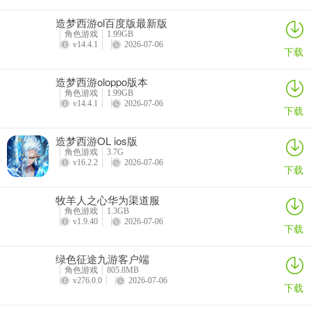
个级别的装备，从而步步领先。那如何做到快速升级呢？
造梦西游ol百度版最新版
角色游戏
1.99GB
游戏中，经验的主要来源就是挂图和每天的快速战斗（立刻完成2小时
v14.4.1
2026-07-06
下载
的挂图战斗），图的等级越高，获得的经验也就越多。所以，我们的
主要目标就是尽可能在经验多的图挂机和快速战斗。
造梦西游oloppo版本
角色游戏
1.99GB
不管是高V玩家（V10以上）还是普通玩家（花个小几百或者更少），
v14.4.1
2026-07-06
下载
第一天进入游戏的时候，不要着急使用加速，第一任务就是过图，一
直打BOSS打到过不了为止，然后开始在最高级的图挂机，挂到胜率
造梦西游OL ios版
100%，每小时经验相对较高为止。然后快速战斗几次，升级到5的整
角色游戏
3.7G
v16.2.2
2026-07-06
下载
数倍级数，比如10，15，20级，换上新装备，再过图到打不过为止，
再快速战斗，以此循环，可以获得最大的经验收益。在日后的游戏
牧羊人之心华为渠道服
中，也是遵循这个规律和方法。
角色游戏
1.3GB
v1.9.40
2026-07-06
下载
而对于高V玩家，开区后还有额外的手段可以取得等级优势：
1、可以直接用送的高级宝石，镶嵌到装备上，过图可以过的更远
绿色征途九游客户端
角色游戏
805.8MB
v276.0.0
2026-07-06
2、可以购买神器套装（鞋子、项链、戒指），神器鞋子属性可以提升
下载
经验获取比例，传承到自己的装备上。