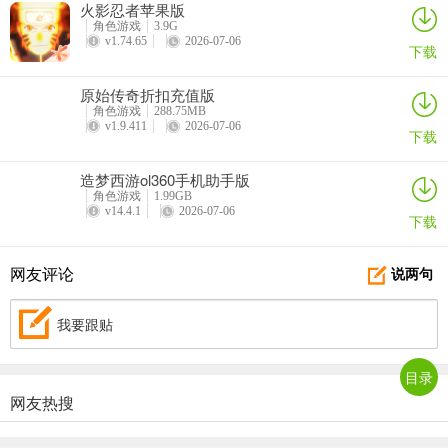
火影忍者苹果版
对于完全不差钱的土豪，我的建议是，转转盘吧，把鞋子神器属性升
角色游戏
3.9G
v1.74.65
2026-07-06
高，你在第一天过图数量和等级就可以远远超越其他人。
下载
2.装备篇
原始传奇折扣充值版
角色游戏
288.75MB
装备的来源
v1.9.411
2026-07-06
下载
由于副本boss掉落装备的属性比小怪掉落的装备好太多，所以这里只
造梦西游ol360手机助手版
说高附加属性的装备来源：
角色游戏
1.99GB
v14.4.1
2026-07-06
下载
1、副本BOSS
2、商店刷新
网友评论
说两句
普通小怪熔炼出的装备，基本就只能熔炼换神器
我要跟贴
装备的属性
目录
装备属性分成主属性，附加属性，宝石属性、普通神器属性以及声望
网友热搜
双神器属性。