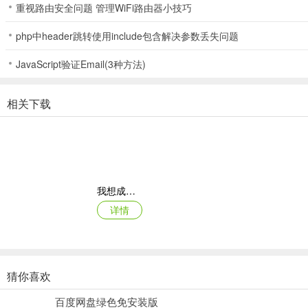
重视路由安全问题 管理WiFi路由器小技巧
没那么容易啦！
php中header跳转使用include包含解决参数丢失问题
JavaScript验证Email(3种方法)
6、若是各位不想手动钓鱼的话，也可以开启自动钓鱼哦，只要尊享等
相关下载
7、渔人阿强每3天都会派发4个随机订单，完成订单将获得丰厚的经验
8、若是缺少订单中所需的鱼，可以向世家小伙伴们寻求帮助哦。世家
我想成为影之强者国际服最新版本
方法步骤：
详情
1)捐献
猜你喜欢
原始传奇oppo版登录器
百度网盘绿色免安装版
详情
点击右下角“背包”按钮，再点击物资页签，点击钓鱼获得的物资可以进