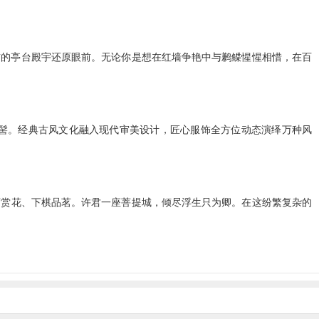
前的亭台殿宇还原眼前。无论你是想在红墙争艳中与鹣鲽惺惺相惜，在百
髻。经典古风文化融入现代审美设计，匠心服饰全方位动态演绎万种风
酒赏花、下棋品茗。许君一座菩提城，倾尽浮生只为卿。在这纷繁复杂的
古风梦！亭台楼阁、轩榭廊舫，这日夜变换的繁华盛世，都将由你亲手打