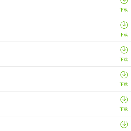
下载
下载
下载
下载
前钓鱼技能等级哦。点击主界面右下角，再点击“生活技能”按钮，即可查
下载