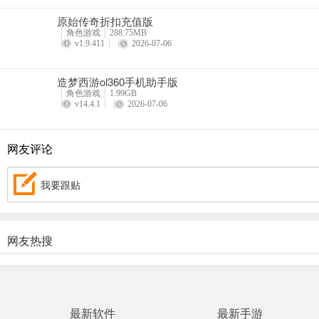
5、新增机关回路功能
原始传奇折扣充值版
角色游戏
288.75MB
6、新增部分主题时装
v1.9.411
2026-07-06
7、优化部分功能玩法
造梦西游ol360手机助手版
8、修复部分已知bug
角色游戏
1.99GB
v14.4.1
2026-07-06
网友评论
我要跟贴
网友热搜
最新软件
最新手游