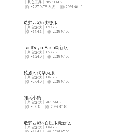
其它工具
366.81 MB
v7.37.0.5官方版
2026-06-19
2）取出
造梦西游ol变态版
角色游戏
1.99GB
v14.4.1
2026-07-06
点击右下角“背包”按钮，再点击右上角“世家仓库”按钮，即可进入世家
LastDayonEarth最新版
角色游戏
1.53GB
v1.24.0
2026-07-06
在世家仓库内可以看到所有世家成员捐献的鱼儿种类及对应数量，选中自
猿族时代华为服
角色游戏
1.07GB
v0.64.0
2026-07-06
在取出界面调整自己所需要的数量，调整完毕后点击“取出”就可以啦！
佣兵小镇
9、提升钓鱼熟练度可提升钓鱼技能，而提升钓鱼技能，可解锁更多种类
角色游戏
292.89MB
v0.0.8
2026-07-06
看钓鱼等级啦！
造梦西游ol百度版最新版
角色游戏
1.99GB
v14.4.1
2026-07-06