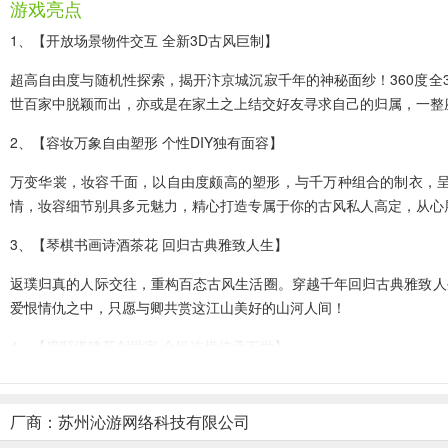
游戏亮点
1、【开放场景物件交互 全新3D古风巨制】
超高自由度与随机性探索，揭开汴京城沉寂千年的神秘面纱！360度
世百家中脱颖而出，亦或是在家土之上结交好友寻求自己的归属，一整
2、【容妆万象自由塑形 个性DIY独有面容】
万变华裳，妆容千面，以自由度颇高的塑形，与千万种组合的制衣，
情，妆容细节别具多元魅力，精心打造专属于你的古风私人高定，从心
3、【琴棋书画诗酒茶花 回归古典雅致人生】
返璞归真的人际交往，重构百态古风生活圈。穿越千年回归古典雅致人
爱恨情仇之中，只愿与卿共赏这江山美好的山河人间！
4、【府邸搭建开创世家 合纵连横传承万世】
各朝古物凝聚于此，在一花一木你均能找到一个世界。构建府邸营造家
造，用创造搭配之力撼动你的古风人生！
厂商：苏州沁游网络科技有限公司