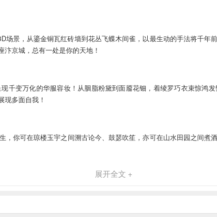
全3D场景，从鎏金铜瓦红砖墙到花丛飞蝶木间雀，以最生动的手法将千年
座汴京城，总有一处是你的天地！
呈现千变万化的华服容妆！从胭脂粉黛到面靥花钿，着绫罗巧衣束惊鸿发
展现多面自我！
生，你可在琼楼玉宇之间溯古论今、鼓瑟吹笙，亦可在山水田园之间煮
展开全文 +
园，体验古董文物背后的故事，珍惜眼前曼妙生活，为你编织一个唯美