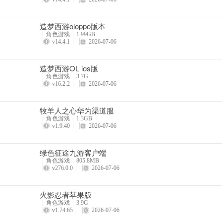
游戏特色
1、无缝世界，真实的四季交替、日夜变换给你唯美的视觉享受；
造梦西游oloppo版本
角色游戏
1.99GB
2、多线剧情，跌宕起伏的剧情、悲欢离合为你提供沉浸式体验；
v14.4.1
2026-07-06
3、容装万象，随性DIY的妆容、千余套唯美华服供你个性定制；
造梦西游OL ios版
4、自由交互，志同道合的好友、百闻一见的知己携手共游天地；
角色游戏
3.7G
v16.2.2
2026-07-06
5、雅致人生，月下听歌赏诗词、田园间煮酒下棋品茗快意人生。
牧羊人之心华为渠道服
更新日志
角色游戏
1.3GB
v1.9.40
2026-07-06
v3.0.1版本
绿色征途九游客户端
1、新增檀金尚药随从青衿
角色游戏
805.8MB
v276.0.0
2026-07-06
2、新增琼金神宠金玉喵贾
3、新增修竹种类灵佑
火影忍者苹果版
角色游戏
3.9G
4、新增锦绣图鉴功能
v1.74.65
2026-07-06