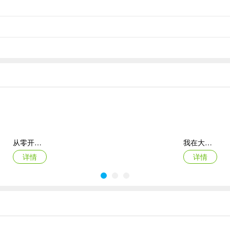
级达到1级即可使用自动钓鱼功能。自动钓鱼时可以进行聊天等操作，但不
及游园币奖励！小伙伴们记得提交订单哦。
成员可以将鱼儿捐献至世家仓库内，缺鱼的小伙伴可以前往世家仓库取出鱼
从零开始：结束
我在大清当皇帝折扣端
详情
详情
梦幻西游ios版
永恒之塔2苹果版
详情
详情
行捐献，捐献后可以获得世家贡献。