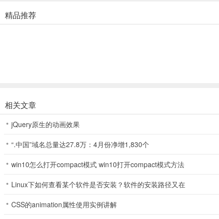
浮生为卿歌ipad版拙政园钓鱼攻略
【开启条件】主角等级达到55级开启。
精品推荐
【玩法流程】
1、点击“日常”，打开“活动日程”界面。当达到开启条件时，活动日程界面
2、到达渔人阿强（拙政园280,380）处后会自动弹出任务对话框，
鱼地点等着被发掘哦！
相关文章
jQuery原生的动画效果
3、当位于可钓鱼点时，主角身边会出现钓鱼图标，点击该图标即可开
“.中国”域名总量达27.8万：4月份净增1,830个
win10怎么打开compact模式 win10打开compact模式方法
4、当鱼儿上钩后，就到了收竿的时候啦！需要注意的是，收竿太慢的
Linux下如何查看某个软件是否安装？软件的安装路径又在
CSS的animation属性使用实例讲解
5、 成功收竿后，小伙伴们可不要太得意啦，毕竟鱼儿是非常狡猾的