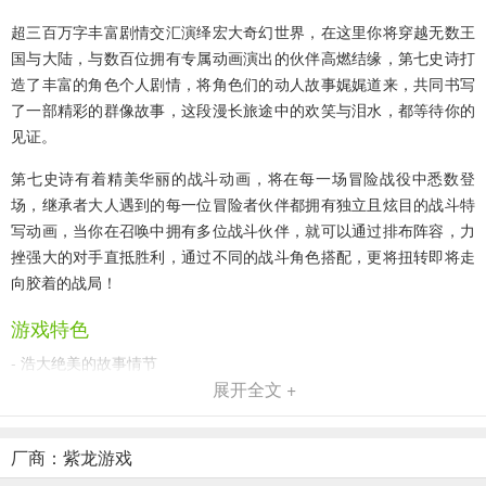
超三百万字丰富剧情交汇演绎宏大奇幻世界，在这里你将穿越无数王
国与大陆，与数百位拥有专属动画演出的伙伴高燃结缘，第七史诗打
造了丰富的角色个人剧情，将角色们的动人故事娓娓道来，共同书写
了一部精彩的群像故事，这段漫长旅途中的欢笑与泪水，都等待你的
见证。
第七史诗有着精美华丽的战斗动画，将在每一场冒险战役中悉数登
场，继承者大人遇到的每一位冒险者伙伴都拥有独立且炫目的战斗特
写动画，当你在召唤中拥有多位战斗伙伴，就可以通过排布阵容，力
挫强大的对手直抵胜利，通过不同的战斗角色搭配，更将扭转即将走
向胶着的战局！
游戏特色
- 浩大绝美的故事情节
展开全文 +
由顶尖作家所创造出的叙事诗，邀请各位一起进入“第七个世界”。
- 2D全动画
厂商：紫龙游戏