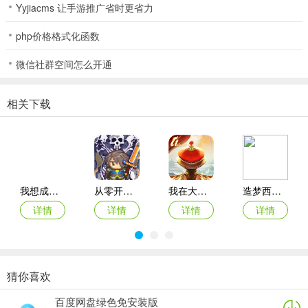
Yyjiacms 让手游推广省时更省力
竞技场吧！
php价格格式化函数
第七史诗手游新手攻略
一、初始应该刷什么四星五星好？
微信社群空间怎么开通
这一点对于一般正常玩家（刨除那些肝帝疯狂初始党）来说，分为两
相关下载
种，一种是真爱党，就是我中意其中某个角色，那初始你就直接刷你
喜欢的那个就行，第二种就是楼主这种，强度党，那么我们应该刷个
什么样的初始比较好呢？
1、首先你要了解这个游戏有很多部分组成，剧情图，讨伐，迷宫，祭
坛，深渊，竞技场等等，不同的图所需求的阵容是不一样的，但是会
我想成为影之强者国际服最新版本
从零开始：结束
我在大清当皇帝折扣端
造梦西游ol腾讯版
有很多重合的角色，所以我们初始的角色就应该是那种万金油角色，
详情
详情
详情
详情
2、能用到的地方越多，对于我们微氪党来说最好（因为我们砖石很
少，后续不一定能大量抽出角色），然后你要知道这游戏系统通过任
务会送你一个t0辅助光正太（升满三技能无缝攻防buff），以及t0输出
暗枪（打人加攻，技能加成高）
猜你喜欢
原始传奇oppo版登录器
梦幻西游ios版
永恒之塔2苹果版
原始传奇百度客户端
百度网盘绿色免安装版
3、那么一个四人队伍里面就还缺奶妈和盾这两个角色，但是要注意的
详情
详情
详情
详情