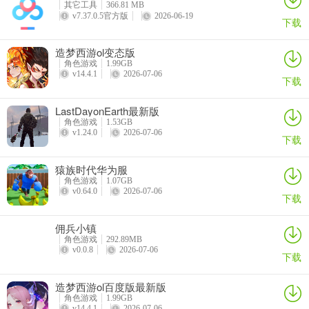
其它工具
366.81 MB
是，这个游戏虽然有占位一说，但是敌人依然还是会越过第一个人，
v7.37.0.5官方版
2026-06-19
下载
攻击后排的人，只能说攻击第一位的概率稍微大点，所以没有挑衅的
盾不能算盾，
造梦西游ol变态版
角色游戏
1.99GB
4、起不到保护后排的机会，所以也不一定需要盾奶辅助输出的组合，
v14.4.1
2026-07-06
下载
因为你可以把奶妈当t放在第一个，然后辅助双输出，如此看来，奶妈
这个位置是前期最重要的，
LastDayonEarth最新版
角色游戏
1.53GB
5、目前来说好用的奶妈是五星木奶，四星水奶火奶，初始可以优先考
v1.24.0
2026-07-06
下载
虑，然后就是第二个输出，现在主流大部分人都是推荐水刺，火斧，
这个就看个人喜好了
猿族时代华为服
角色游戏
1.07GB
6、总结下就是（默认双五星开局的话，更欧的可以看情况配置）一个
v0.64.0
2026-07-06
下载
好用的奶妈是必须的，其次就是一个输出或者盾（推荐四星木盾，宝
马，新火盾）
佣兵小镇
角色游戏
292.89MB
v0.0.8
2026-07-06
下载
二、一些好用的三星必须要考虑
造梦西游ol百度版最新版
角色游戏
1.99GB
当你刷了一个心仪的初始之后，推图会给你很大量的钻石，记得攒到
v14.4.1
2026-07-06