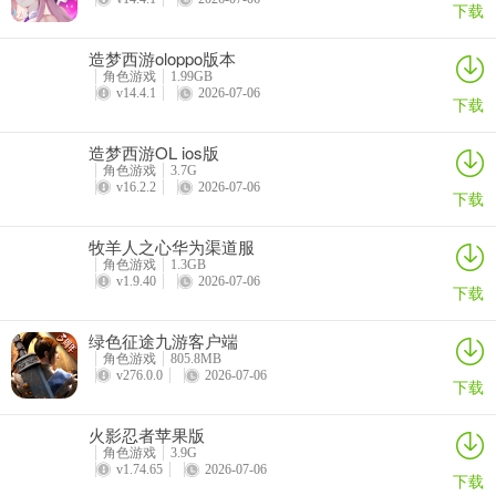
下载
950之后买10连（省50钻），这时候你会抽出来很多三星角色，那么
那些三星角色需要保留甚至当做主力来培养呢？
造梦西游oloppo版本
角色游戏
1.99GB
1、小火斧，也叫拉条斧，被动是攻击使友军速攻值增加，也就是能更
v14.4.1
2026-07-06
下载
快提前出手，而且还带破甲，是个非常好用的辅助。用途是加快己方
出手频率（带了他可能对面打两回合，你能打三回合了）常用于需要
造梦西游OL ios版
爆输出的场合
角色游戏
3.7G
v16.2.2
2026-07-06
下载
2、火爪，单体高攻，自带攻防速三种buff，能清对面强化buff，算是
很令人省心的好输出（毕竟自己三种buff都有，不需要别的辅助来提
牧羊人之心华为渠道服
供）
角色游戏
1.3GB
v1.9.40
2026-07-06
下载
3、毒弓，高防御高血量buff克星，910图很多都靠她，给人上毒（毒
是按照最大生命百分比伤害）觉醒三之后变得强力，不过比较坑爹的
绿色征途九游客户端
命中让人很难受
角色游戏
805.8MB
v276.0.0
2026-07-06
下载
这三个全是比较典型的三星战神，还有很多三星也很有用不过前期以
10-10为目标的话，暂时先不考虑
火影忍者苹果版
角色游戏
3.9G
v1.74.65
2026-07-06
下载