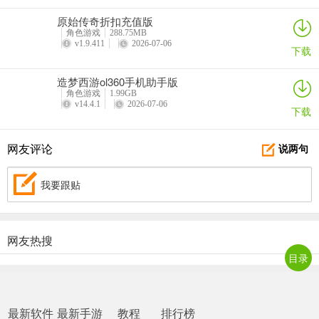
三、第七史诗整体阵容搭配
原始传奇折扣充值版
角色游戏
288.75MB
根据剧情图怪物情况，搭配克制属性或者相同属性，尽量不带被克属
v1.9.411
2026-07-06
下载
性的（比如你拿木毒弓去打火boss，毒也不好上，还容易死）
造梦西游ol360手机助手版
一般情况下是盾在最前面，然后奶妈输出输出（或者辅助），或者奶
角色游戏
1.99GB
在最前面，然后输出输出辅助。在没打通10-10之前，讨伐深渊祭坛
v14.4.1
2026-07-06
下载
等图，不建议花费太多体力去刷（低层体力回报率太低），
就用推图的阵容，拿个通关奖励就可以，然后身上的装备用过图掉落
网友评论
说两句
或者通关奖励做的都行，不用太挑剔属性，能凑成套装即可，输出就
攻击暴击，奶妈就全生命，盾就生命防御混搭，辅助就速度搭配散
我要跟贴
件。
这样先过图，然后把暗枪任务做完，然后主力升级暗枪，然后记得加
网友热搜
大佬好友，这点很重要，后面很多图需要用大佬的角色帮助过图，光
目录
正太三技能没强化两次之前不用上场
最新软件
最新手游
教程
排行榜
四、这样基本上一个舒服的初始