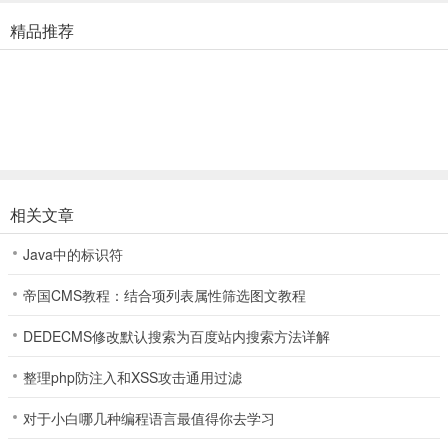
战斗中展开的华丽特效画面，请您畅玩一整篇动画。
精品推荐
- 团战迷宫
迷宫中已沉睡的“古代女王”苏醒了。请前往猎捕古代怪物并获得优渥
的奖励吧！
- 赛季竞技场
PVP的荣耀主角是谁呢？展现出你的专属战略吧！
相关文章
- 挑战最强骑士团
Java中的标识符
令人屏息的3对3战斗，骑士团团战开战！与骑士团团员们并肩作战，
竞逐最强骑士团的荣耀吧！
帝国CMS教程：结合项列表属性筛选图文教程
- 世界首领登场
DEDECMS修改默认搜索为百度站内搜索方法详解
世界首领终于苏醒了！与多至16名英雄一起开始大规模的战斗吧！
整理php防注入和XSS攻击通用过滤
- 世界竞技场开放
对于小白哪几种编程语言最值得你去学习
与全世界玩家一起进行的实时大战！激烈的战略世界，快来参与世界