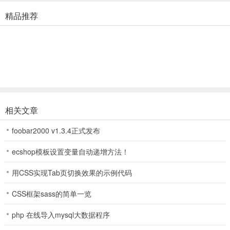
完成通关情况。
精品推荐
4、下面就是开始上手，玩家需要跟着歌曲的节奏动起来，一定要避免
音符到达终点开点击它，不然就无法通过下一章节了。
游戏特色
相关文章
1、万千精美插画，构建华丽世界
foobar2000 v1.3.4正式发布
2、多种多样的插画，各种风格的画师，一起寻找全新篇章
ecshop模板设置变量自动递增方法！
3、蜿蜒曲折的故事，最终链接何处
用CSS实现Tab页切换效果的示例代码
4、逐步探索揭露故事的真相与秘密
CSS框架sass的简单一览
5、多种多样的歌曲，感受歌曲中蕴含的故事
php 在线导入mysql大数据程序
6、海内外优秀作曲家多首作品，不断更新