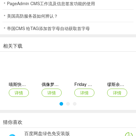
PageAdmin CMS工作流及信息签发功能的使用
7、多种难度，训练自我
美国高防服务器如何辨认？
8、无论何时何地，您一定能找寻到合适的难度，相信无论何时，您都
能提高自己的技术
帝国CMS 给TAG添加首字母自动获取首字母
游戏亮点
相关下载
1、独创的五键造型，给玩家全新的操作体验，无轨谱让你体验全新的
乐趣。
2、丰富的音乐歌曲可以挑战你，每个首都都有相应的背景风格供你体
验。
喵斯快跑苹果版
偶像梦幻祭2苹果版
Friday Night Funkin苹果手机版
缪斯余音ios版
3、你可以在各种各样的困难中选择，无论你的技能如何，你都可以在
详情
详情
详情
详情
这个音乐世界中漫游。
更新日志
v3.1.7版本
猜你喜欢
初音未来缤纷舞台苹果版
点点节奏苹果版
节奏盒子苹果版(Incredibox)
superstar smtown苹果版
【单曲精选集】
百度网盘绿色免安装版
详情
详情
详情
详情