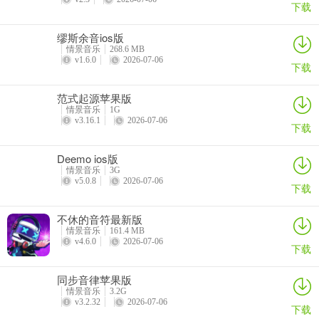
下载
通过后即可获得丰厚奖励！
以下是相关介绍：
缪斯余音ios版
情景音乐
268.6 MB
v1.6.0
2026-07-06
·每日0点所有玩家刷新同一课题曲，同一指定难度以及同样的过关条
下载
件。
范式起源苹果版
·点击“月球”查看目标歌曲、目标难度、目标分数以及附加条件，点
情景音乐
1G
v3.16.1
2026-07-06
击“YES”免费或支付一定珂灵币进入挑战界面。
下载
·每一次挑战拥有三次机会，血条归零或任一目标条件未完成则会结束
Deemo ios版
游戏，退至挑战界面，同时机会数减一。机会数归零或中途退出挑战
情景音乐
3G
v5.0.8
2026-07-06
界面则挑战失败，需要支付额外费用才可以继续参与挑战。
下载
·挑战游玩过程中不可重新开始，不可中途退出，直至歌曲通关或失
不休的音符最新版
败。
情景音乐
161.4 MB
v4.6.0
2026-07-06
下载
另外，在伊洛迪亚的强烈要求下，点击“地球”即可游玩本次限时单曲
的每日挑战模式，规则与上述相同。
同步音律苹果版
情景音乐
3.2G
v3.2.32
2026-07-06
下载