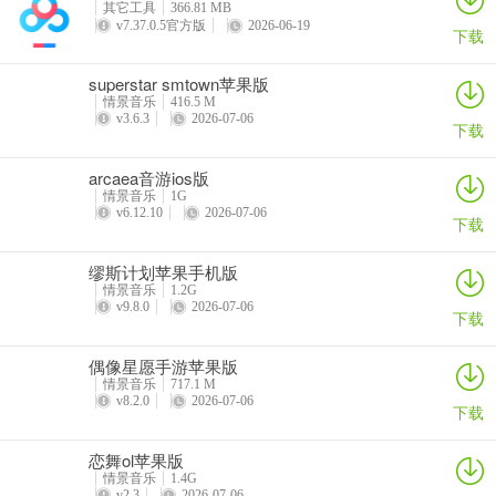
其它工具
366.81 MB
在大家的大力支持下，我们的伊洛迪亚女王毫无悬念、板上钉钉、十
v7.37.0.5官方版
2026-06-19
下载
拿九稳、胜券在握拿下珂灵市第一届“珂灵之花”评选大赛！恭
喜！！！
superstar smtown苹果版
情景音乐
416.5 M
什么？伊洛迪亚说想为我们唱一首歌？那——安排上！
v3.6.3
2026-07-06
下载
一首限时单曲将于单曲集更新:
arcaea音游ios版
"珂灵之花(feat. Elodia)" by BerryMelody Sound Team
情景音乐
1G
v6.12.10
2026-07-06
下载
*不用下载，点击即玩*
缪斯计划苹果手机版
*不用下载，点击即玩*
情景音乐
1.2G
v9.8.0
2026-07-06
下载
【优化/修复】
偶像星愿手游苹果版
修复了Dynamix Universe精选集中部分谱面难度标级错误和谱师名错
情景音乐
717.1 M
误的问题。
v8.2.0
2026-07-06
下载
【每日挑战】
恋舞ol苹果版
每日挑战正式开启！点击探索中的“月球”，参与单曲指定难度挑战，
情景音乐
1.4G
v2.3
2026-07-06