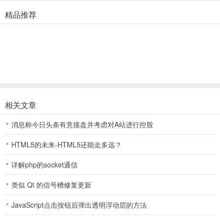
与您最喜欢的艺术家创建您的个人日记！
精品推荐
使用专辑封面的贴纸创建您的个人日记主题，以及偏见的可爱而令人
敬畏的姿势！
- 新卡票已经到来了！
收集各种抽奖机票，并使用它们来获取性能卡！
- 检查了我们首次亮相的大量您最喜欢的艺术家的卡片！
相关文章
通过收集它们来升级！ 还要注意节奏Hive Hive独家自拍卡！
消息称今日头条有意接盘并考虑对A站进行控股
- 玩游戏并从出勤奖励到任务奖励赚钱！
HTML5的未来-HTML5还能走多远？
演奏一轮节奏蜂巢，立即获得免费的奖励！
详解php的socket通信
- 不要忘记，我们的用户也会获得特殊的奖励！
类似 Qt 的信号槽修复更新
将您的帐户与BTS，TXT，Enhypen和17 Weverse的特殊奖励联系起
来！
JavaScript点击按钮后弹出透明浮动层的方法
- 新移民的更新！