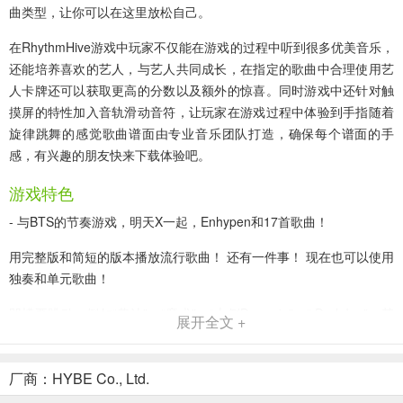
曲类型，让你可以在这里放松自己。
在RhythmHive游戏中玩家不仅能在游戏的过程中听到很多优美音乐，
还能培养喜欢的艺人，与艺人共同成长，在指定的歌曲中合理使用艺
人卡牌还可以获取更高的分数以及额外的惊喜。同时游戏中还针对触
摸屏的特性加入音轨滑动音符，让玩家在游戏过程中体验到手指随着
旋律跳舞的感觉歌曲谱面由专业音乐团队打造，确保每个谱面的手
感，有兴趣的朋友快来下载体验吧。
游戏特色
- 与BTS的节奏游戏，明天X一起，Enhypen和17首歌曲！
用完整版和简短的版本播放流行歌曲！ 还有一件事！ 现在也可以使用
独奏和单元歌曲！
凹槽要跳动，例如“黄油”，“魔术”，“上侧Dreamin”，“ Darl+Ing”，甚
展开全文 +
至是最新发行的歌曲！
- 贴纸和装饰日记真是风靡一时！
厂商：HYBE Co., Ltd.