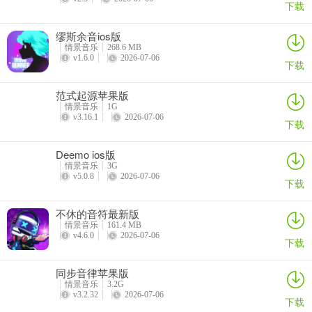
下载
专注于您选择的部分，并共同完成歌手的音乐。
3、节奏蜂巢演奏卡
缪斯余音ios版
情景音乐
268.6 MB
v1.6.0
2026-07-06
在设定的音乐中使用性能卡并获得高分！卡的各种能力！立即检查
下载
Rhythm Hive！
范式起源苹果版
4、随心所欲选择和享受的模式
情景音乐
1G
v3.16.1
2026-07-06
下载
在混音挑战中，您可以用三首歌曲挑战我们自己的MIX。
Deemo ios版
5、可爱的概念照片
情景音乐
3G
v5.0.8
2026-07-06
下载
查看Rhythm Hive的独家概念照片，这将赢得您的心脏！您将一见钟
情！
不休的音符最新版
情景音乐
161.4 MB
更新日志
v4.6.0
2026-07-06
下载
v2026.3.0版本
同步音律苹果版
新主题更新
情景音乐
3.2G
v3.2.32
2026-07-06
下载