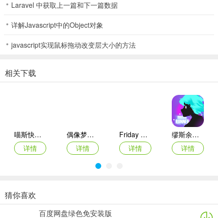
Laravel 中获取上一篇和下一篇数据
新hivers节奏蜂巢指南！ 学习游戏，获得奖励，并度过美好的时光！
详解Javascript中的Object对象
RhythmHive苹果版操作介绍
javascript实现鼠标拖动改变层大小的方法
1、进入游戏后第一步，我们需要先选择一支要一起玩的组合。
相关下载
2、接着再从这组合的成员中选择一位要一起玩的明星。
3、全部选择完成后，编辑你的账号昵称每点击右下角开始即可。
喵斯快跑苹果版
偶像梦幻祭2苹果版
Friday Night Funkin苹果手机版
缪斯余音ios版
详情
详情
详情
详情
4、此时我们就会正式进入到游戏主界面，点击右下角音乐游乐场开始
游玩。
猜你喜欢
初音未来缤纷舞台苹果版
点点节奏苹果版
节奏盒子苹果版(Incredibox)
superstar smtown苹果版
5、调节好要玩的模式，准备好之后点击下方的开始按钮即可。
百度网盘绿色免安装版
详情
详情
详情
详情