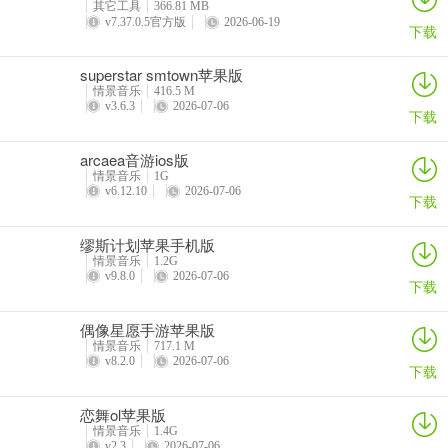
其它工具
366.81 MB
v7.37.0.5官方版
2026-06-19
下载
6、游戏过程是以击打节拍主进行的，建议开启音乐游玩会更有感觉。
superstar smtown苹果版
情景音乐
416.5 M
v3.6.3
2026-07-06
下载
7、结束后会根据玩家的得分情况获得对应的关卡评价和奖励。
arcaea音游ios版
情景音乐
1G
v6.12.10
2026-07-06
下载
8、以上就是该游戏的具体操介绍了，学会的小伙伴赶紧去游戏中试试
吧。
缪斯计划苹果手机版
情景音乐
1.2G
v9.8.0
2026-07-06
下载
游戏亮点
1、享受多人节奏游戏
偶像星愿手游苹果版
情景音乐
717.1 M
与喜欢同一位艺术家的朋友一起玩时，Riverth Hive会更有趣。现在播
v8.2.0
2026-07-06
下载
放！
恋舞ol苹果版
2、部分演奏，您可以在其中选择成员的演奏
情景音乐
1.4G
v2.3
2026-07-06