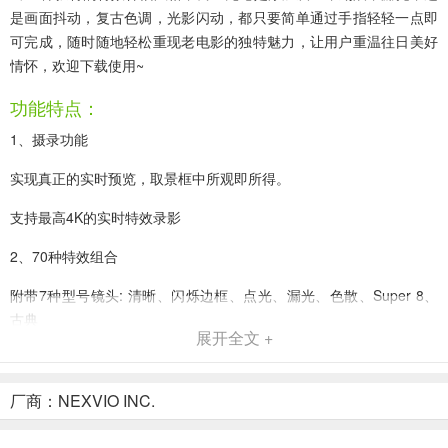
是画面抖动，复古色调，光影闪动，都只要简单通过手指轻轻一点即
可完成，随时随地轻松重现老电影的独特魅力，让用户重温往日美好
情怀，欢迎下载使用~
功能特点：
1、摄录功能
实现真正的实时预览，取景框中所观即所得。
支持最高4K的实时特效录影
2、70种特效组合
附带7种型号镜头: 清晰、闪烁边框、点光、漏光、色散、Super 8、
古典
展开全文 +
附送10套来自不同时代的复古胶片: 1920、70s、Sakura、XPro、
Siena、Noir、60s、Pela、Indigo、Tuscan
厂商：NEXVIO INC.
模拟8毫米幻灯机，使画面上下随机抖动