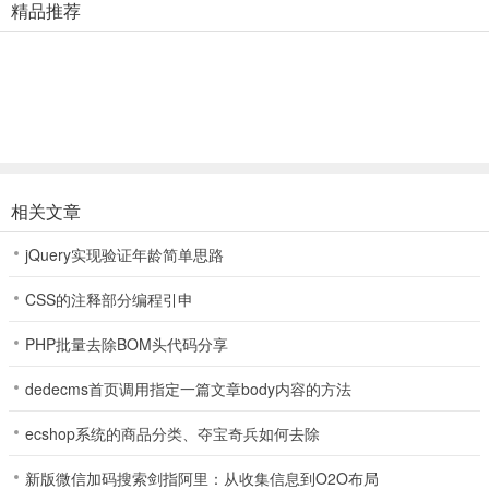
精品推荐
添加逼真的放映机音效，静音以模仿默片或者打开麦克录音
3、后期处理
支持调入相簿里的视频，在播放的同时添加和改变特效
4、快速编辑
轻松编辑8毫米录制的视频，输出专业水平的完整影片
相关文章
提供5种复古风格的主题模板：极简主义、古典（免费），默片、倒计
时和炫光（内购）。
jQuery实现验证年龄简单思路
CSS的注释部分编程引申
更新日志
v4.6版本
PHP批量去除BOM头代码分享
全面优化，完美适配 iOS 26。
dedecms首页调用指定一篇文章body内容的方法
相机控制整合：支持一键抓拍照片或开启视频录制。
ecshop系统的商品分类、夺宝奇兵如何去除
新画面比例：新增 3:2 比例支持。
新版微信加码搜索剑指阿里：从收集信息到O2O布局