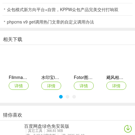
提升通用性能并修复已知问题。
众包模式新方向平台+自营，KPPW众包产品完美交付打响双
phpcms v9 get调用热门文章的自定义调用办法
相关下载
Filmmaker Pro苹果版
水印宝ios版
Fotor图片编辑器苹果版
飓风相机app苹果版
详情
详情
详情
详情
猜你喜欢
米拍ios版
ProMovie苹果版
威力导演ipad版
日杂相机苹果版
百度网盘绿色免安装版
详情
详情
详情
详情
其它工具
366.81 MB