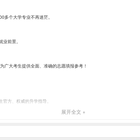
00多个大学专业不再迷茫。
就业前景。
，为广大考生提供全面、准确的志愿填报参考！
生官方、权威的升学指导。
展开全文 +
校一致的考生人数，给与更加合理、有效的择校推荐。