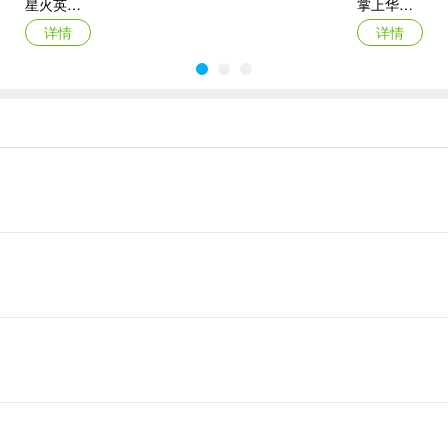
星火英语ipad版
掌上华医苹果版
详情
详情
每日英语听力苹果版
橙果错题本ios版
详情
详情