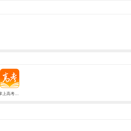
据均由各高校招生办认证发布。通过此软件可以查大学、智能选大学、模
app可以更好地解决高校招生与高中升学信息不对称的问题，非常的好
掌上高考志愿填报app