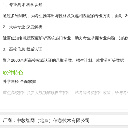
1、专业测评 科学认知
通过多维测试，为考生推荐出与性格及兴趣相匹配的专业方向，面对13
2、大学专业 深度解析
近百位知名教授深度解析高校热门专业，助力考生掌握专业内涵，知晓
3、高校信息 权威认证
聚合2600余所高校权威认证的录取分数、招生计划、就业分析等数据
软件特色
升学途径 全面掌握
重点高校招生负责人视频解读自主招生、艺考等各类招生政策，给与考
模拟填报 更好择校
模拟各省志愿填报系统，预测考生拟填报志愿的风险概率，对比意向高
厂商：中教智网（北京）信息技术有限公司
掌上高考app好用吗？