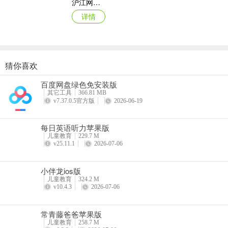
沪江网校苹果手机版
详情
猜你喜欢
古诗文网ios版
百度网盘绿色免安装版
详情
其它工具
366.81 MB
v7.37.0.5官方版
2026-06-19
每日英语听力苹果版
儿童教育
229.7 M
v25.11.1
2026-07-06
小伴龙ios版
儿童教育
324.2 M
v10.4.3
2026-07-06
常青藤爸爸苹果版
儿童教育
258.7 M