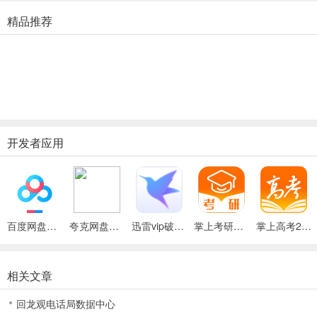
掌上高考app是中国教育在线推出的一款移动端的志愿填报产品，而
精品推荐
拟志愿填报系统、专业测评、专业解读、新高考选科、升学课堂、自主
用，建议家长和学生参考。
更新日志
v4.0.6版本
【名校名卷】重磅上线！您的专属名校试卷库，它来了！海量名校试卷
开发者应用
【体验优化】优化产品体验，解决已知问题。
百度网盘绿色免安装Pc电脑版
夸克网盘官方正式版
迅雷vip破解版永久会员2024版
掌上考研软件2024最新版
掌上高考2024高考志愿填报服务平台
相关文章
回龙观电话局数据中心