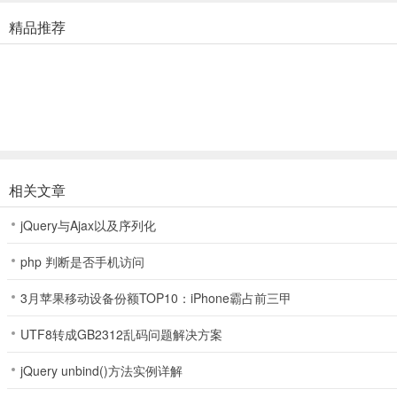
3、电子乐谱
精品推荐
基于乐谱书籍的原有格式录入的电子乐谱，可替代书本乐谱直接使用。
所有乐谱都可以播放，随时熟悉乐谱旋律。很方便控制播放起始点与结
持续修正乐谱中可能存在的问题，已经下载过的乐谱会自动下载更新。
在线乐谱库持续增加更多的乐谱书籍、教材、练习曲，并且都是可以免
4、练习记录及统计
相关文章
每个练习结果有打分，有音准、节奏错误的统计信息。
jQuery与Ajax以及序列化
可以播放练习的音频，很方便控制起始点与结束点，对比示范与练习的
php 判断是否手机访问
每个练习结果有音高偏差的整体趋势，以及每个音符详细的音准错误信
3月苹果移动设备份额TOP10：iPhone霸占前三甲
每个练习结果有节奏偏差的整体趋势。
UTF8转成GB2312乱码问题解决方案
统计所有练习的时间与趋势。
jQuery unbind()方法实例详解
5、极简调音器