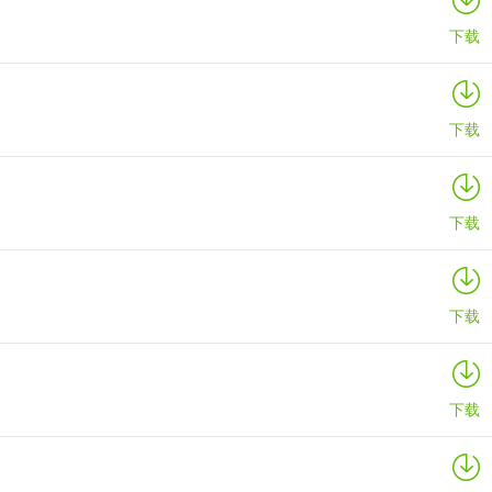
E、A、D、G 相对应的字母会变绿。全部变绿则表示成功地发出了“开始练
下载
下载
下载
下载
下载