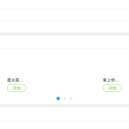
致简单，每一步根据提示操作即可。
，免去了需要手动去操作节拍器的动作，实在太方便啦！
示一片白色。遇到此问题时，建议您重启这个App。
星火英语ipad版
掌上华医苹果版
除按钮），点击删除该书。点击了删除书本的按钮后，会弹出提示，点击“
详情
详情
pp。
每日英语听力苹果版
橙果错题本ios版
详情
详情