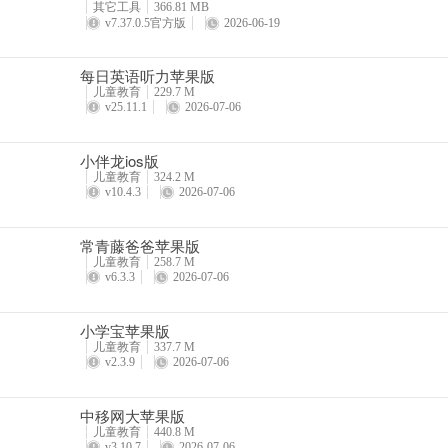
②依次拉响小提琴 1、2、3、4 弦（另名：E、A、D、G）的空弦，
其它工具
366.81 MB
v7.37.0.5官方版
2026-06-19
琴”信号。
③看到“开始吧”的大字在闪动，同时听到确认的声音，则可以开始你的
每日英语听力苹果版
儿童教育
229.7 M
更新日志
v25.11.1
2026-07-06
v13.15.6版本
小伴龙ios版
高效练琴好帮手！
儿童教育
324.2 M
v10.4.3
2026-07-06
常青藤爸爸苹果版
儿童教育
258.7 M
v6.3.3
2026-07-06
小学宝苹果版
儿童教育
337.7 M
v2.3.9
2026-07-06
中移网大苹果版
儿童教育
440.8 M
v3.10.7
2026-07-06