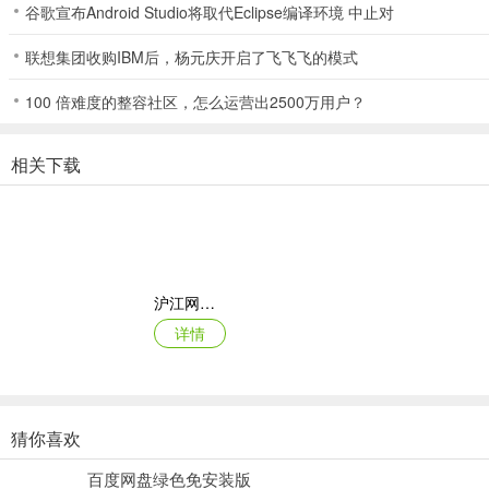
谷歌宣布Android Studio将取代Eclipse编译环境 中止对
内置的调音器功能，考虑到有些家长可能没有接触过调音，所以追求极
联想集团收购IBM后，杨元庆开启了飞飞飞的模式
6、极简节拍器
100 倍难度的整容社区，怎么运营出2500万用户？
内置的节拍器功能，在评测练习开始时自动打响，练习结束后自动停止
常见问题
相关下载
1、乐谱界面一片空白？
根据用户反馈，偶尔会遇到遇到，打开一首曲子乐谱没有显示，而是显
2、如何删除书籍？
沪江网校苹果手机版
手指长按住书籍列表里的任何一本书，右上角就会出现白色的叉叉（删
详情
3、怎么样开始练习？
考虑到在练琴时操作不方便，我们设计为练习过程中全程不必动手操作A
猜你喜欢
①想要练习某首乐曲时，找到相应的书籍打开该乐曲的乐谱界面。
古诗文网ios版
百度网盘绿色免安装版
详情