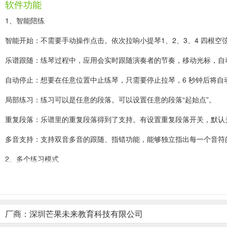
软件功能
1、智能陪练
智能开始：不需要手动操作点击。依次拉响小提琴1、2、3、4 四根空
乐谱跟随：练琴过程中，应用会实时跟随演奏者的节奏，移动光标，自
自动停止：想要在任意位置中止练琴，只需要停止拉琴，6 秒钟后将自
局部练习：练习可以是任意的段落。可以设置任意的段落“起始点”。
重复段落：乐谱里的重复段落得到了支持。有设置重复段落开关，默认
多音支持：支持双音多音的跟随、指错功能，能够独立指出每一个音符
2、多个练习模式
默认的练习模式是“评测模式”，适用于对乐曲比较熟悉的情况下，来“评
可选“跟音模式”的练习，一个音拉出来后就即时显示音准是否正确，
用跟音模式，而改用自己去熟悉乐谱。
厂商：深圳芒果未来教育科技有限公司