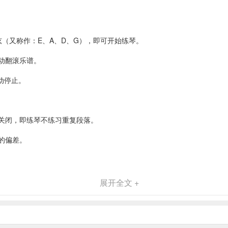
弦（又称作：E、A、D、G），即可开始练琴。
动翻滚乐谱。
动停止。
关闭，即练琴不练习重复段落。
的偏差。
测”练习的效果。
展开全文 +
如果错误乐谱上光标就不往后走，就需要继续重新拉当前光标位置的音，