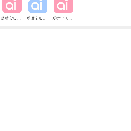
感受办学特色。
爱维宝贝手机版
爱维宝贝教师端
爱维宝贝tv版
，增加知名度。
平台保驾护航。
与成长档案报告，助力园所实现科学保教管理。
管理，降本增效。