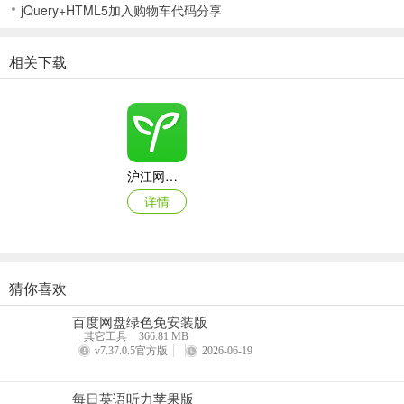
jQuery+HTML5加入购物车代码分享
相关下载
沪江网校苹果手机版
详情
猜你喜欢
古诗文网ios版
百度网盘绿色免安装版
详情
其它工具
366.81 MB
v7.37.0.5官方版
2026-06-19
每日英语听力苹果版