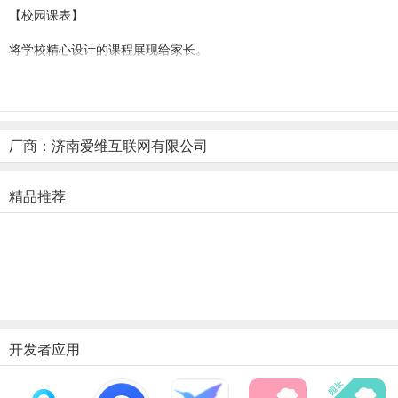
【校园课表】
将学校精心设计的课程展现给家长。
【今日食谱】
家长可以查询到学校为宝宝精心准备的营养膳食食谱。
厂商：济南爱维互联网有限公司
【公告通知】
用手机进行信息管理更便捷省心。
精品推荐
【园长信箱】
开启信箱可随时倾听家长心声。
软件优势
1、宝宝课程：将学校精心设计的课程展现给家长。
开发者应用
2、教师互动：发布信息和图片和教师及时聊天。
3、今日食谱：家长可以查询到学校为宝宝精心准备的营养膳食食谱 。