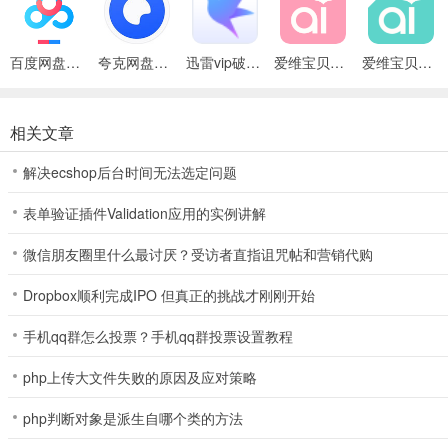
4、孩子家长：随时随地就能通过手机了解课堂教学视频，互动分享，
百度网盘绿色免安装Pc电脑版
夸克网盘官方正式版
迅雷vip破解版永久会员2024版
爱维宝贝粉色家长版最新版
爱维宝贝园长版app官方版
5、幼教机构：能面向家长提供孩子的课堂视频展示，提高办学竞争力
6、爱维云技术：可同时千人远程在线观看，为幼教机构打造互动教育
相关文章
更新日志
解决ecshop后台时间无法选定问题
v4.6.88版本
表单验证插件Validation应用的实例讲解
1、新增发展性评价系统，AI 智能助手一键生成观察记录、发展评价
微信朋友圈里什么最讨厌？受访者直指诅咒帖和营销代购
2、新增物资管理功能，覆盖物资建立、录入、领用、借用全流程闭环
Dropbox顺利完成IPO 但真正的挑战才刚刚开始
3、修复已知问题，提升整体使用流畅度
手机qq群怎么投票？手机qq群投票设置教程
php上传大文件失败的原因及应对策略
php判断对象是派生自哪个类的方法