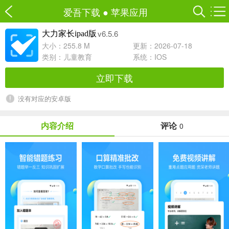
爱吾下载
●
苹果应用
v6.5.6
大力家长ipad版
大小：255.8 M
更新：2026-07-18
类别：
儿童教育
系统：IOS
立即下载
没有对应的安卓版
内容介绍
评论
0