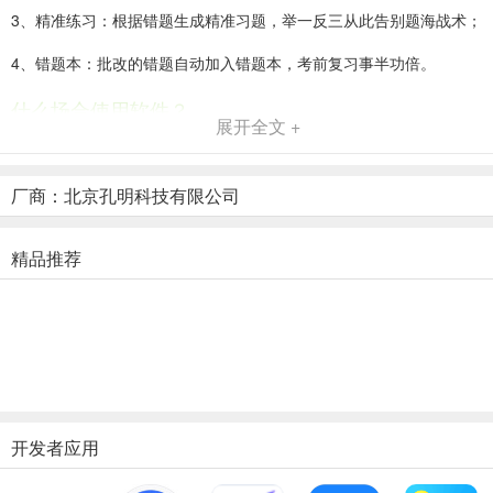
3、精准练习：根据错题生成精准习题，举一反三从此告别题海战术；
4、错题本：批改的错题自动加入错题本，考前复习事半功倍。
什么场合使用软件？
展开全文 +
1、上班又忙又累，回来还得给孩子检查作业；
2、不知道孩子学习哪里薄弱，只能靠题海战术；
厂商：北京孔明科技有限公司
3、孩子作业太难，绞尽脑汁还是不知道怎么做。
精品推荐
支持哪些题型？
一、数学计算题
1、四则混合运算
2、估算
3、分数运算
开发者应用
4、比较大小