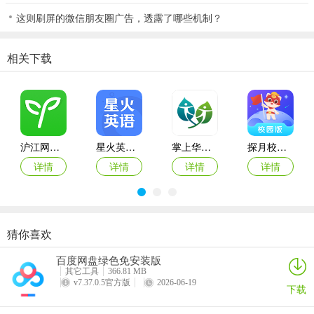
这则刷屏的微信朋友圈广告，透露了哪些机制？
更新日志
v6.5.6版本
相关下载
修复了若干BUG
使用中遇到任何问题，请通过【我的客服】告诉我们，我们会努力改
进哒！
沪江网校苹果手机版
星火英语ipad版
掌上华医苹果版
探月校园版苹果版
详情
详情
详情
详情
猜你喜欢
古诗文网ios版
每日英语听力苹果版
橙果错题本ios版
万词王苹果版
百度网盘绿色免安装版
详情
详情
详情
详情
其它工具
366.81 MB
v7.37.0.5官方版
2026-06-19
下载