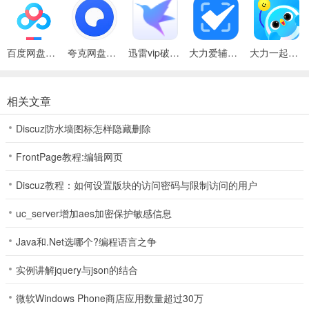
5、填写最大数、最小数
6、竖式和脱式计算
百度网盘绿色免安装Pc电脑版
夸克网盘官方正式版
迅雷vip破解版永久会员2024版
大力爱辅导拍照检查作业软件
大力一起学hdapp
7、相邻数计算
相关文章
8、已知结果求因子
9、数学填空题、判断题、选择题、应用题
Discuz防水墙图标怎样隐藏删除
二、语文
FrontPage教程:编辑网页
1、语文练习册、辅导书客观题都支持批改
Discuz教程：如何设置版块的访问密码与限制访问的用户
软件亮点
uc_server增加aes加密保护敏感信息
1、专属订阅：自由添加订阅，打造属于你的个性学习
Java和.Net选哪个?编程语言之争
2、离线缓存：非网络环境下也能观看，随时随地都能学习。
实例讲解jquery与json的结合
3、一键分享：快速分享到微信、微博、朋友圈，精彩内容与好友分享
微软Windows Phone商店应用数量超过30万
本次更新：批改更精准～