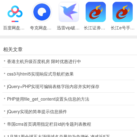
市场投资新机遇。
软件功能
1、[新客户专享福利]
百度网盘绿色免安装Pc电脑版
夸克网盘官方正式版
迅雷vip破解版永久会员2024版
长江证券手机app最新版
长江e号手机证券官方版
预期年化收益6.1%理财，长江e号新客户专享
相关文章
2、[专业级**交易]
香港主机升级百度机房 限时优惠进行中
上市大券商，专业**服务25年。极速下单，简单易用！券商交易到底
哪家强？不服咱来pk
css3与html5实现响应式导航栏效果
3、[便捷的**开户]
jQuery+PHP实现可编辑表格字段内容并实时保存
只需5分钟提交开户申请，快速且贴心！一个能炒**、选基金、买理财
PHP使用file_get_content设置头信息的方法
的**账户，值得您拥有
jQuery实现的简单提示信息插件
4、[安全的定期理财]
帝国cms首页调用指定栏目id的专题列表教程
丰富的期限和收益率产品可选
1月第1周全球五大顶级域名总量均为负增长 净减近5万
上市**公司管理，正规金融机构安全可靠