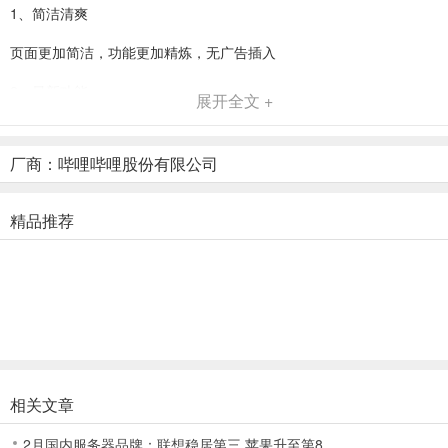
1、简洁清爽
页面更加简洁，功能更加精炼，无广告插入
2、最新功能
展开全文 +
所有官方最新功能和服务会优先在这里进行试推广
厂商：哔哩哔哩股份有限公司
3、海量视频
超多精彩视频内容，同普通版一样资源覆盖面超方
精品推荐
4、精彩直播
众多才艺表演、技术大秀等直播内容都能在这找到
5、交友互动
和心动的UP主们签订契约，加入他们的应援团
相关文章
哔哩哔哩概念版和哔哩哔哩的区别？
1、图标
2月国内服务器品牌：联想稳居第三 苹果升至第8