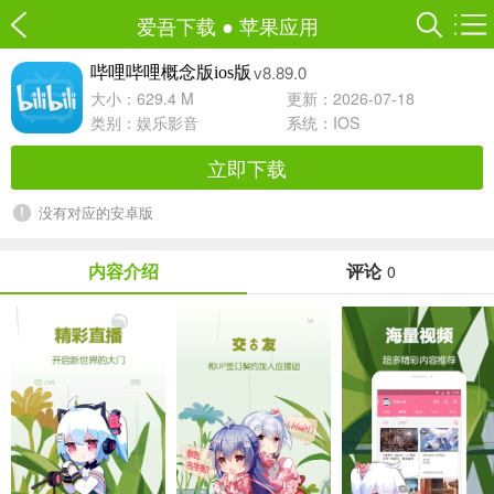
爱吾下载
●
苹果应用
v8.89.0
哔哩哔哩概念版ios版
大小：629.4 M
更新：2026-07-18
类别：
娱乐影音
系统：IOS
立即下载
没有对应的安卓版
内容介绍
评论
0