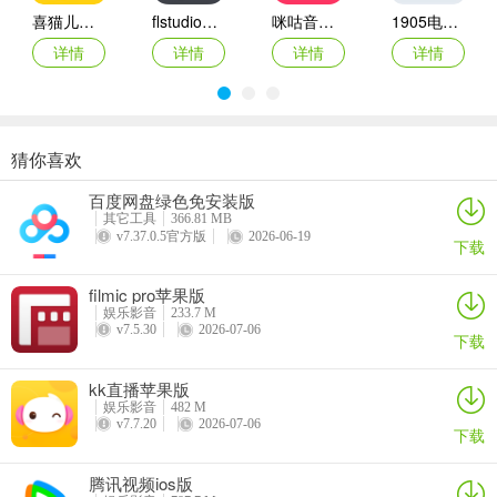
喜猫儿故事app
flstudio苹果手机版
咪咕音乐ipad版
1905电影网iOS版
3、我的页面
详情
详情
详情
详情
概念版的我的页面推荐服务没有普通版的多
概念版
猜你喜欢
土豆视频ipad版
抖音火山版ipad版
次元壁纸苹果版
抖音苹果手机版
百度网盘绿色免安装版
详情
详情
详情
详情
其它工具
366.81 MB
v7.37.0.5官方版
2026-06-19
下载
filmic pro苹果版
娱乐影音
233.7 M
v7.5.30
2026-07-06
下载
kk直播苹果版
娱乐影音
482 M
v7.7.20
2026-07-06
下载
腾讯视频ios版