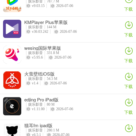
娱乐影音
787.7 M
v9.03.15
2026-07-06
下载
普通版
KMPlayer Plus苹果版
娱乐影音
144 M
v36.03.242
2026-07-06
下载
wesing国际苹果版
娱乐影音
331.8 M
v5.95.6
2026-07-06
下载
火萤壁纸iOS版
娱乐影音
54.5 M
v1.4
2026-07-06
下载
edjing Pro iPad版
娱乐影音
80 M
v1.11.00
2026-07-06
下载
4、播放页面
猫耳fm ipad版
概念版不能进行全竖屏播放，普通版可以
娱乐影音
280.1 M
v6.5.1
2026-07-06