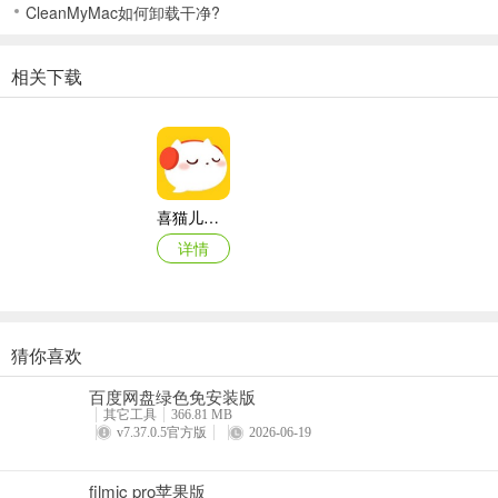
CleanMyMac如何卸载干净?
相关下载
喜猫儿故事app
详情
猜你喜欢
土豆视频ipad版
百度网盘绿色免安装版
详情
其它工具
366.81 MB
v7.37.0.5官方版
2026-06-19
filmic pro苹果版