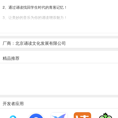
2、通过诵读找回学生时代的青葱记忆！
3、让美妙的音乐为你的诵读增添魅力！
4、让配乐诵读像“手机K歌”一样简单！
5、让高品质的录音效果悄悄美化你的嗓音、丰富你的情感！
厂商：北京诵读文化发展有限公司
6、念念不忘必有回响，诵读也能找到真朋友，诵读也能遇见颜如玉！
精品推荐
7、用配乐诵读的方式读一切美好的事物！
软件优势
1、想转发到微信，就需要先保存好录音。
2、用户在录音的时候一定要把系统权限打开，才能录音；
3、在录音最下面有一个“完成”按钮，点击就可以完成录音，录音文件
开发者应用
4、保存之后分享到微信就可以了。