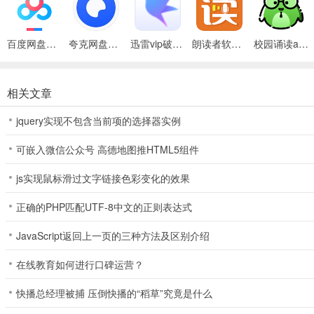
更新日志
v6.1.60版本
百度网盘绿色免安装Pc电脑版
夸克网盘官方正式版
迅雷vip破解版永久会员2024版
朗读者软件手机版
校园诵读app
修复问题，优化体验
相关文章
jquery实现不包含当前项的选择器实例
可嵌入微信公众号 高德地图推HTML5组件
js实现鼠标滑过文字链接色彩变化的效果
正确的PHP匹配UTF-8中文的正则表达式
JavaScript返回上一页的三种方法及区别介绍
在线教育如何进行口碑运营？
快播总经理被捕 压倒快播的“稻草”究竟是什么