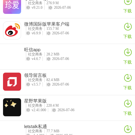
【轻量OA应用】考勤、邮箱及广播功能，达成高效便捷的办公体验
社交商务
276.9 M
v9.21.0
2026-07-06
下载
更新日志
微博国际版苹果客户端
v6.9.5版本
社交商务
155.7 M
v6.9.9
2026-07-06
下载
修复一些已知问题。
旺信app
社交商务
28.2 MB
v4.6.7
2026-07-06
下载
领导留言板
社交商务
82.4 MB
v3.5.7
2026-07-06
下载
星野苹果版
社交商务
220.4 M
v2.41.000
2026-07-06
下载
letstalk私通
社交商务
77.7 MB