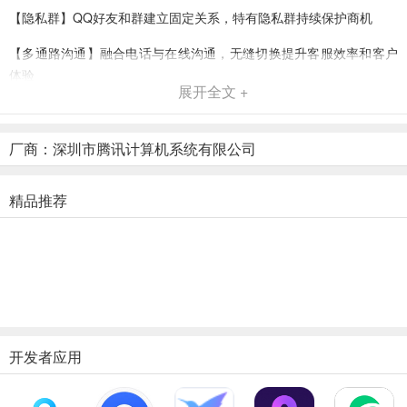
【隐私群】QQ好友和群建立固定关系，特有隐私群持续保护商机
【多通路沟通】融合电话与在线沟通，无缝切换提升客服效率和客户
体验
展开全文 +
2、云化呼叫中心快速响应
【随时响应】领先云计算架构，开通扩容无需等待，随时响应业务
厂商：深圳市腾讯计算机系统有限公司
【灵活部署】全国运营商直签，多区域在线灵活部署，无封停风险
精品推荐
【IVR可视化】 IVR可视化编辑，配置业务只需拖拽点选，直观高效
软件优势
融合通路智能连接客户
【通路切换】电话和在线沟通可并行或切换，支持线上线下多样场景
【客户评分】智能分配高级客服对接优质客户，提升客户满意度
开发者应用
主动营销增强转化优势