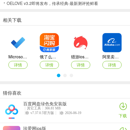
OELOVE v3.2即将发布，传承经典-最新测评抢鲜看
【好友迁移】无缝迁移个人QQ好友，升级为企业客户
2、多方商务协同更高效
相关下载
【群组对话】临时需求可建立多人会话，固定项目可建立群组，方便
沟通与决策
【高效沟通】配合群文件共享、演示文档和分享屏幕更高效
Microsoft To-Do苹果版
饿了么商家版ipad版
猎游ios版本
阿里卖家苹果版
3、全面保护企业客户信息
详情
详情
详情
详情
【客户保护】未经授权员工无法删除好友、退出或解散群
【消息管理】支持聊天记录归档防篡改，满足合规审计需求
【业务转移】 工作一键转移，客户关系历史信息无缝移交
猜你喜欢
奋斗在韩国ios版
百变大侦探iOS
默往苹果手机版
钉钉ipad版
百度网盘绿色免安装版
4、办公协同更便捷
详情
详情
详情
详情
其它工具
366.81 MB
v7.37.0.5官方版
2026-06-19
【组织架构统一管理】企业组织架构，无需加好友即可找到内部联系
下载
人
珍爱网ios版