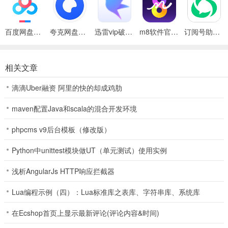
【主动会话】 根据网站停留时间、来访次数等，主动提醒客户沟通
【群发消息】依据标签、画像属性筛选，针对性群发消息触达客户
百度网盘绿色免安装Pc电脑版
夸克网盘官方正式版
迅雷vip破解版永久会员2024版
m8软件官方版
订阅号助手安卓版
【批量外呼】 高效智能外呼，洞察客户价值，提升客户转化
相关文章
AI质检与监控提升服务
滴滴Uber融资 阿里的快的却成鸡肋
【实时监控】多维度查看呼叫中心实时运行情况，协助优化资源配置
maven配置Java和scala的混合开发环境
【智能质检】自动语音识别(ASR)，快速筛选评分，实现电话智能质
检
phpcms v9后台模板（修改版）
【绩效报表】丰富的工作绩效报表，直观展示客服日常工作关键指标
Python中unittest模块做UT（单元测试）使用实例
软件亮点
浅析AngularJs HTTP响应拦截器
1、客户沟通零距离
Lua编程示例（四）：Lua标准库之表库、字符串库、系统库
【QQ聊天】直接加客户QQ为好友，聊天或语音视频随时沟通
在Ecshop首页上显示最新评论(评论内容&时间)
【沟通能力】 支持高速传送和远程桌面，满足主动沟通需求