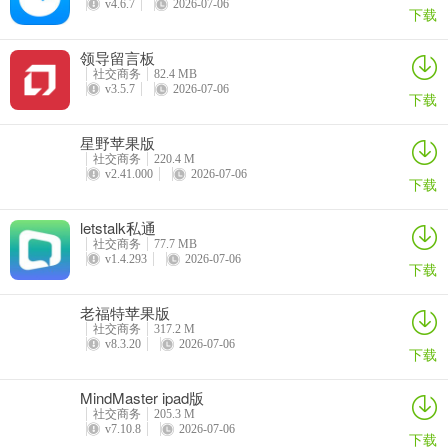
支持的语言：
v4.6.7
2026-07-06
下载
英语、简体中文、繁体中文、日语、韩语、西班牙语、葡萄牙语、法
语、德语、俄语、意大利语、泰语、南非语、阿尔巴尼亚语、阿姆哈
领导留言板
社交商务
82.4 MB
拉语、阿拉伯语、亚美尼亚语、阿塞拜疆语、巴斯克语、白俄罗斯
v3.5.7
2026-07-06
下载
语、孟加拉语、波斯尼亚语、保加利亚语、加泰罗尼亚语、 齐切瓦
语、科西嘉语、克罗地亚语、捷克语、丹麦语、荷兰语、世界语、爱
星野苹果版
沙尼亚语、菲律宾语、芬兰语、 加利西亚语、格鲁吉亚语、希腊语、
社交商务
220.4 M
古吉拉特语、海地克里奥尔语、豪萨语、希伯来语、印地语、匈牙利
v2.41.000
2026-07-06
下载
语、冰岛语、伊博语、印度尼西亚语、爱尔兰语、爪哇语、卡纳达
语、 哈萨克语、高棉语、库尔德语、吉尔吉斯语、老挝语、拉丁语、
letstalk私通
拉脱维亚语、立陶宛语、卢森堡语、马其顿语、马尔加什语、马来
社交商务
77.7 MB
v1.4.293
2026-07-06
下载
语、马拉雅拉姆语、马耳他语、毛利语、马拉地语、蒙古语、缅甸
语、尼泊尔语、挪威语、普什图语、波斯语，波兰语、旁遮普语、罗
老福特苹果版
马尼亚语、萨摩亚语、兰盖尔语、塞尔维亚语、塞索托语、修纳语、
社交商务
317.2 M
信德语、僧伽罗语、斯洛伐克语、斯洛文尼亚语、索马里语、巽他
v8.3.20
2026-07-06
下载
语、斯瓦希里语、瑞典语、塔吉克语、泰米尔语、泰卢固语、土耳其
语、乌克兰语、乌尔都语、乌兹别克语、越南语、威尔士语、科萨
MindMaster ipad版
语、意第绪语、约鲁巴语、祖鲁语
社交商务
205.3 M
v7.10.8
2026-07-06
下载