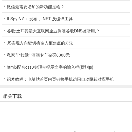
的母语或您想要的语言
微信最需要增加的新功能是啥？
2、要注册，您只需选择您的国家/地区和母语，您就可以轻松与外国
ILSpy 6.2.1 发布，.NET 反编译工具
人交流并与世界交流
谷歌:土耳其最大互联网企业伪装谷歌DNS监听用户
3、在Yeetalk中结识来自世界各地的新朋友，学习外语并一起练习英
语口语，并欣赏世界各地的不同生活和文化
JS实现方向键切换输入框焦点的方法
4、它是一个软件平台，可以帮助用户获得更多便利的交友资源。他们
私家车“拉活” 滴滴专车被罚8000元
可以随时在平台上为自己进行社交学习
html5配合css3实现带提示文字的输入框(摆脱js)
Yeetalk苹果版怎么翻译？
1、在聊天页面中选择想要翻译的对话长按可以看到有翻译转换按钮，
织梦教程：电脑站首页内页链接手机访问自动跳转对应手机
点击即可翻译。
相关下载
2、在聊天室页面中，文字下方会有一个查看翻译选项，点击即可翻
译。