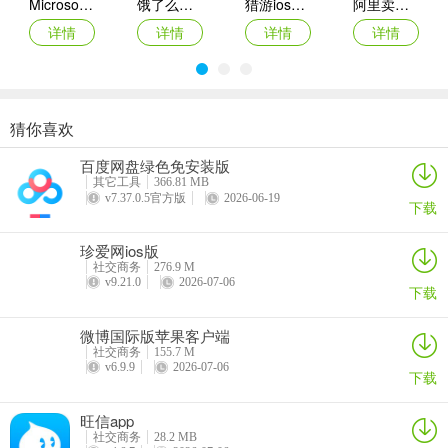
Microsoft To-Do苹果版
饿了么商家版ipad版
猎游ios版本
阿里卖家苹果版
3、在个人主页中，只要是外文旁边也会有一个查看翻译按钮，点击就
详情
详情
详情
详情
能帮助大家翻译成中文。
4、在聊天页面，如果想直接发送外文可以点击输入框旁边的转换按
猜你喜欢
钮。
奋斗在韩国ios版
百变大侦探iOS
默往苹果手机版
钉钉ipad版
百度网盘绿色免安装版
详情
详情
详情
详情
其它工具
366.81 MB
v7.37.0.5官方版
2026-06-19
下载
软件优势
珍爱网ios版
1、全新的聊天方式，和世界各地的人一起视频、语音聊天，即使不加
社交商务
276.9 M
入也能围观大家聊天
v9.21.0
2026-07-06
下载
2、根据国籍、语言、爱好自动给你推荐最合适的聊天伙伴，免费无限
微博国际版苹果客户端
制的聊天翻译让你和外国朋友聊天轻松无比
社交商务
155.7 M
v6.9.9
2026-07-06
下载
3、分享我们的语言、文化和生活，同时通过动态了解世界各地母语者
的真实文化和生活，与全世界的人互动
旺信app
社交商务
28.2 MB