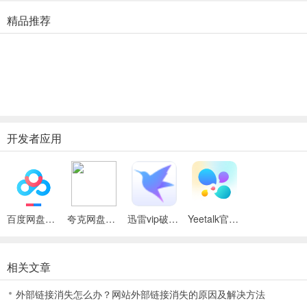
4、可以在结交朋友的同时学习不同的语言，并欣赏世界各地的不同文
精品推荐
化
5、并随时可以为自己赢得更多易于结识的朋友，他们可以使用平台与
世界进行交流，并随时在平台上与他们互动
Yeetalk苹果版怎么视频？
1、在单对单的聊天界面中，是没有视频功能的，只有语音和文字的沟
通，只能发送简单的图片和视频等；
开发者应用
2、在软件的房间页面中，我们需要点击进入到房间中，在房间界面需
要点击申请才能进入到视频或者是语音沟通功能中，需要用户点击聊
天房间中的下方【举手】标志，点击进行申请；
百度网盘绿色免安装Pc电脑版
夸克网盘官方正式版
迅雷vip破解版永久会员2024版
Yeetalk官方版
相关文章
软件亮点
1、翻译工具支持全球103种语言，可以将您不懂的任何语言翻译成您
外部链接消失怎么办？网站外部链接消失的原因及解决方法