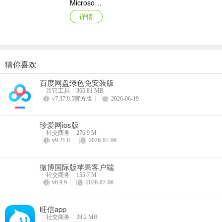
Microsoft To-Do苹果版
详情
猜你喜欢
奋斗在韩国ios版
百度网盘绿色免安装版
详情
其它工具
366.81 MB
v7.37.0.5官方版
2026-06-19
珍爱网ios版
社交商务
276.9 M
v9.21.0
2026-07-06
微博国际版苹果客户端
社交商务
155.7 M
v6.9.9
2026-07-06
旺信app
社交商务
28.2 MB