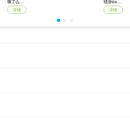
饿了么商家版ipad版
猎游ios版本
详情
详情
百变大侦探iOS
默往苹果手机版
详情
详情