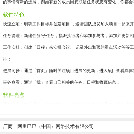
的事情有新的进展，例如有新的成员回复或是任务状态有变化，你都会
软件特色
快速立项：明确工作目标并创建项目 ，邀请团队成员加入项目一起来
任务管理：新建任务/子任务，指派执行者和添加参与者，添加并更新
工作安排：创建「日程」来安排会议、 记录外出和预约重点活动等等
排；
进展同步：通过「首页」随时关注项目进展的更新，进入项目查看具体
事务查看：通过「我」查看自己相关的任务、日程和收藏信息；
软件亮点
通知响应：在「通知」中实时接收工作事务信息的更新通知，并及时做
信息分享：创建「分享」共享工作信息和总结知识经验，并为精彩分享
厂商：阿里巴巴（中国）网络技术有限公司
文件共享：上传文件，方便大家随时访问、 更新、下载和评论，并在线预览