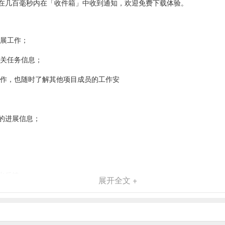
在几百毫秒内在「收件箱」中收到通知，欢迎免费下载体验。
开展工作；
相关任务信息；
工作，也随时了解其他项目成员的工作安
的进展信息；
出反馈；
展开全文 +
点赞；
图片、Doc、PDF、Xlsx、MP4等