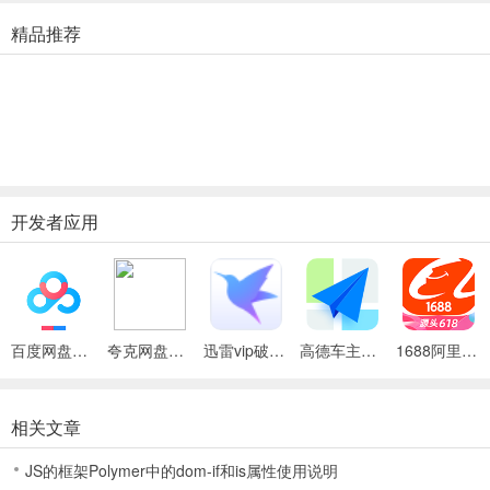
多种常用文件；
精品推荐
实时沟通：通过「聊天」随时与同伴和团队沟通和讨论工作。
企业应用：企业版用户，不仅能使用可视化的企业统计信息、项目报告
更新日志
v11.45.13版本
开发者应用
修复 iOS 26 下的一些兼容问题。
百度网盘绿色免安装Pc电脑版
夸克网盘官方正式版
迅雷vip破解版永久会员2024版
高德车主司机端
1688阿里巴巴批发网手机版
相关文章
JS的框架Polymer中的dom-if和is属性使用说明